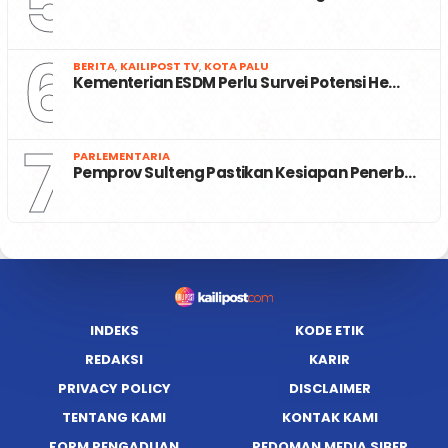
5
6
BERITA
,
KAILIPOST TV
,
KOTA PALU
Kementerian ESDM Perlu Survei Potensi He…
7
PARLEMENTARIA
Pemprov Sulteng Pastikan Kesiapan Penerb…
INDEKS
KODE ETIK
REDAKSI
KARIR
PRIVACY POLICY
DISCLAIMER
TENTANG KAMI
KONTAK KAMI
FORM PENGADUAN
PEDOMAN MEDIA SIBER