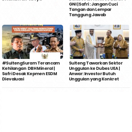
GNI | Safri : Jangan Cuci
Tangan dan Lempar
Tanggung Jawab
#SultengSuram Terancam
Sulteng Tawarkan Sektor
Kehilangan DBH Mineral |
Unggulan ke Dubes UEA |
Safri Desak Kepmen ESDM
Anwar: Investor Butuh
Dievaluasi
Unggulan yang Konkret