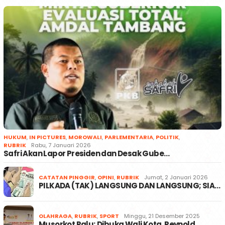
HUKUM
,
IN PICTURES
,
MOROWALI
,
PARLEMENTARIA
,
POLITIK
,
RUBRIK
Rabu, 7 Januari 2026
Safri Akan Lapor Presiden dan Desak Gube…
CATATAN PINGGIR
,
OPINI
,
RUBRIK
Jumat, 2 Januari 2026
PILKADA (TAK) LANGSUNG DAN LANGSUNG; SIA…
OLAHRAGA
,
RUBRIK
,
SPORT
Minggu, 21 Desember 2025
Musorkot Palu; Dibuka Wali Kota, Reynold…