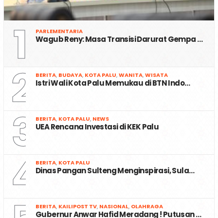
1
PARLEMENTARIA
Wagub Reny: Masa Transisi Darurat Gempa …
2
BERITA
,
BUDAYA
,
KOTA PALU
,
WANITA
,
WISATA
Istri Wali Kota Palu Memukau di BTN Indo…
3
BERITA
,
KOTA PALU
,
NEWS
UEA Rencana Investasi di KEK Palu
4
BERITA
,
KOTA PALU
Dinas Pangan Sulteng Menginspirasi, Sula…
BERITA
,
KAILIPOST TV
,
NASIONAL
,
OLAHRAGA
Gubernur Anwar Hafid Meradang ! Putusan …