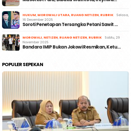
HUKUM
,
MOROWALI UTARA
,
RUANG NETIZEN
,
RUBRIK
Selasa,
16 Desember 2025
Soroti Penetapan Tersangka Petani Sawit …
MOROWALI
,
NETIZEN
,
RUANG NETIZEN
,
RUBRIK
Sabtu, 29
November 2025
Bandara IMIP Bukan Jokowi Resmikan, Ketu…
POPULER SEPEKAN