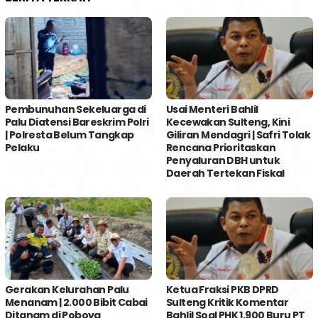
Pembunuhan Sekeluarga di
Usai Menteri Bahlil
Palu Diatensi Bareskrim Polri
Kecewakan Sulteng, Kini
| Polresta Belum Tangkap
Giliran Mendagri | Safri Tolak
Pelaku
Rencana Prioritaskan
Penyaluran DBH untuk
Daerah Tertekan Fiskal
Gerakan Kelurahan Palu
Ketua Fraksi PKB DPRD
Menanam | 2.000 Bibit Cabai
Sulteng Kritik Komentar
Ditanam di Poboya
Bahlil Soal PHK 1.900 Buru PT