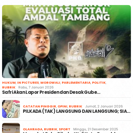
HUKUM
,
IN PICTURES
,
MOROWALI
,
PARLEMENTARIA
,
POLITIK
,
RUBRIK
Rabu, 7 Januari 2026
Safri Akan Lapor Presiden dan Desak Gube…
CATATAN PINGGIR
,
OPINI
,
RUBRIK
Jumat, 2 Januari 2026
PILKADA (TAK) LANGSUNG DAN LANGSUNG; SIA…
OLAHRAGA
,
RUBRIK
,
SPORT
Minggu, 21 Desember 2025