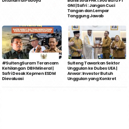
Ditanam di Poboya
Bahlil Soal PHK 1.900 Buru PT
GNI | Safri : Jangan Cuci
Tangan dan Lempar
Tanggung Jawab
#SultengSuram Terancam
Sulteng Tawarkan Sektor
Kehilangan DBH Mineral |
Unggulan ke Dubes UEA |
Safri Desak Kepmen ESDM
Anwar: Investor Butuh
Dievaluasi
Unggulan yang Konkret