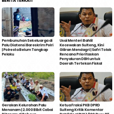
BERITA TERKAIT
Pembunuhan Sekeluarga di
Usai Menteri Bahlil
Palu Diatensi Bareskrim Polri
Kecewakan Sulteng, Kini
| Polresta Belum Tangkap
Giliran Mendagri | Safri Tolak
Pelaku
Rencana Prioritaskan
Penyaluran DBH untuk
Daerah Tertekan Fiskal
Gerakan Kelurahan Palu
Ketua Fraksi PKB DPRD
Menanam | 2.000 Bibit Cabai
Sulteng Kritik Komentar