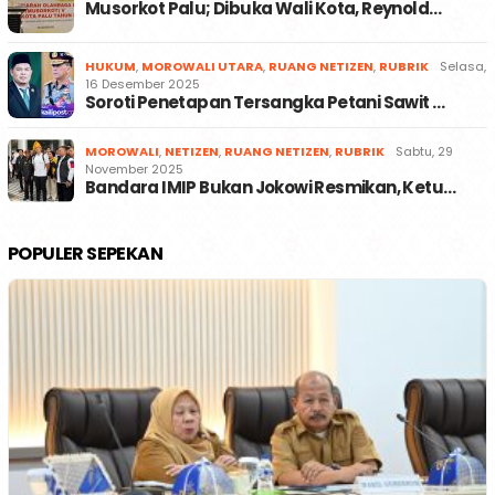
Musorkot Palu; Dibuka Wali Kota, Reynold…
HUKUM
,
MOROWALI UTARA
,
RUANG NETIZEN
,
RUBRIK
Selasa,
16 Desember 2025
Soroti Penetapan Tersangka Petani Sawit …
MOROWALI
,
NETIZEN
,
RUANG NETIZEN
,
RUBRIK
Sabtu, 29
November 2025
Bandara IMIP Bukan Jokowi Resmikan, Ketu…
POPULER SEPEKAN