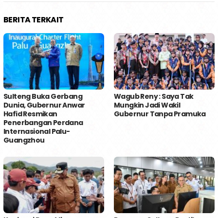
BERITA TERKAIT
Sulteng Buka Gerbang
Wagub Reny : Saya Tak
Dunia, Gubernur Anwar
Mungkin Jadi Wakil
Hafid Resmikan
Gubernur Tanpa Pramuka
Penerbangan Perdana
Internasional Palu-
Guangzhou