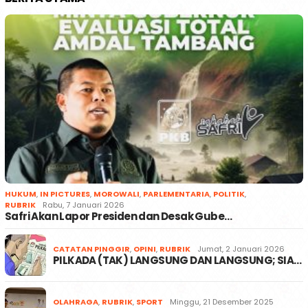
HUKUM
,
IN PICTURES
,
MOROWALI
,
PARLEMENTARIA
,
POLITIK
,
RUBRIK
Rabu, 7 Januari 2026
Safri Akan Lapor Presiden dan Desak Gube…
CATATAN PINGGIR
,
OPINI
,
RUBRIK
Jumat, 2 Januari 2026
PILKADA (TAK) LANGSUNG DAN LANGSUNG; SIA…
OLAHRAGA
,
RUBRIK
,
SPORT
Minggu, 21 Desember 2025