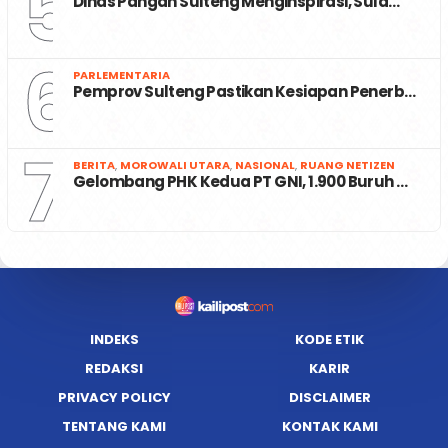
5
Dinas Pangan Sulteng Menginspirasi, Sula…
6
PARLEMENTARIA
Pemprov Sulteng Pastikan Kesiapan Penerb…
7
BERITA
,
MOROWALI UTARA
,
NASIONAL
,
RUANG NETIZEN
Gelombang PHK Kedua PT GNI, 1.900 Buruh …
INDEKS
KODE ETIK
REDAKSI
KARIR
PRIVACY POLICY
DISCLAIMER
TENTANG KAMI
KONTAK KAMI