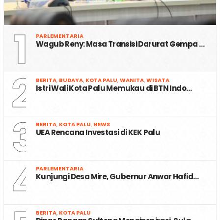
1
PARLEMENTARIA
Wagub Reny: Masa Transisi Darurat Gempa …
2
BERITA
,
BUDAYA
,
KOTA PALU
,
WANITA
,
WISATA
Istri Wali Kota Palu Memukau di BTN Indo…
3
BERITA
,
KOTA PALU
,
NEWS
UEA Rencana Investasi di KEK Palu
4
PARLEMENTARIA
Kunjungi Desa Mire, Gubernur Anwar Hafid…
BERITA
,
KOTA PALU