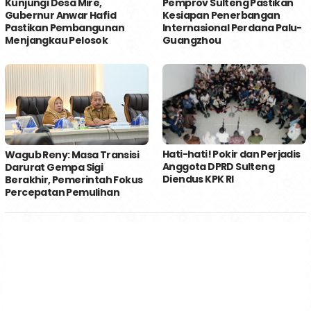
Kunjungi Desa Mire,
Pemprov Sulteng Pastikan
Gubernur Anwar Hafid
Kesiapan Penerbangan
Pastikan Pembangunan
Internasional Perdana Palu-
Menjangkau Pelosok
Guangzhou
Hati-hati! Pokir dan Perjadis
Wagub Reny: Masa Transisi
Anggota DPRD Sulteng
Darurat Gempa Sigi
Diendus KPK RI
Berakhir, Pemerintah Fokus
Percepatan Pemulihan