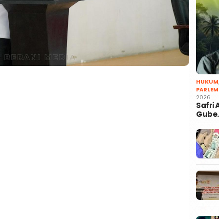
HUKUM
PARLEM
2026
Safri
Gube