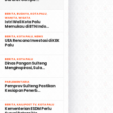
2
BERITA
,
BUDAYA
,
KOTA PALU
,
WANITA
,
WISATA
Istri Wali Kota Palu
Memukau di BTN Indo…
3
BERITA
,
KOTA PALU
,
NEWS
UEA Rencana Investasi di KEK
Palu
4
BERITA
,
KOTA PALU
Dinas Pangan Sulteng
Menginspirasi, Sula…
5
PARLEMENTARIA
Pemprov Sulteng Pastikan
Kesiapan Penerb…
6
BERITA
,
KAILIPOST TV
,
KOTA PALU
Kementerian ESDM Perlu