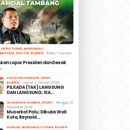
,
IN PICTURES
,
MOROWALI
,
ENTARIA
,
POLITIK
,
RUBRIK
Rabu, 7 Januari
 Akan Lapor Presiden dan Desak
…
CATATAN PINGGIR
,
OPINI
,
RUBRIK
Jumat, 2 Januari 2026
PILKADA (TAK) LANGSUNG
DAN LANGSUNG; SIA…
OLAHRAGA
,
RUBRIK
,
SPORT
Minggu, 21
Desember 2025
Musorkot Palu; Dibuka Wali
Kota, Reynold…
HUKUM
,
MOROWALI UTARA
,
RUANG