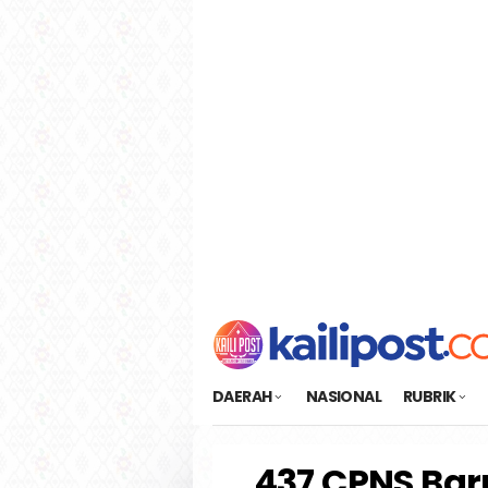
Loncat
tutup
ke
konten
DAERAH
NASIONAL
RUBRIK
437 CPNS Bar