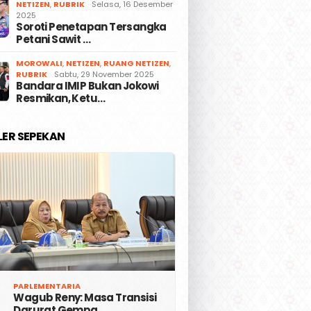
NETIZEN
,
RUBRIK
Selasa, 16 Desember
2025
Soroti Penetapan Tersangka
Petani Sawit …
MOROWALI
,
NETIZEN
,
RUANG NETIZEN
,
RUBRIK
Sabtu, 29 November 2025
Bandara IMIP Bukan Jokowi
Resmikan, Ketu…
LER SEPEKAN
PARLEMENTARIA
Wagub Reny: Masa Transisi
Darurat Gempa …