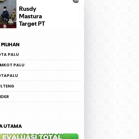
 PILIHAN
OTA PALU
EMKOT PALU
OTAPALU
ULTENG
IDER
TA UTAMA