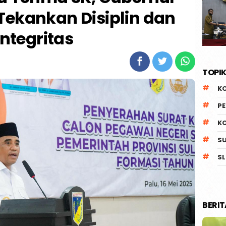
Tekankan Disiplin dan
Integritas
TOPIK
K
P
K
S
SL
BERI