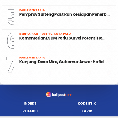
5
PARLEMENTARIA
Pemprov Sulteng Pastikan Kesiapan Penerb…
6
BERITA
,
KAILIPOST TV
,
KOTA PALU
Kementerian ESDM Perlu Survei Potensi He…
7
PARLEMENTARIA
Kunjungi Desa Mire, Gubernur Anwar Hafid…
INDEKS
KODE ETIK
REDAKSI
KARIR