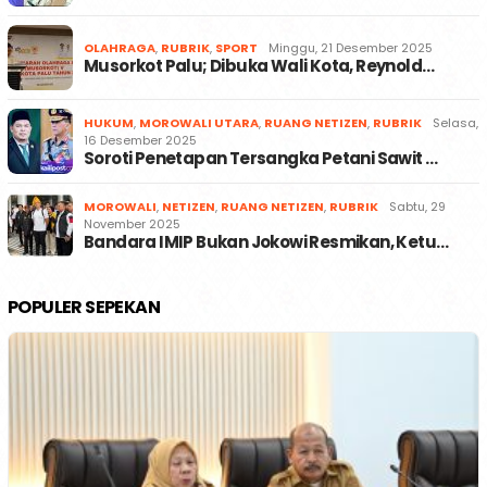
OLAHRAGA
,
RUBRIK
,
SPORT
Minggu, 21 Desember 2025
Musorkot Palu; Dibuka Wali Kota, Reynold…
HUKUM
,
MOROWALI UTARA
,
RUANG NETIZEN
,
RUBRIK
Selasa,
16 Desember 2025
Soroti Penetapan Tersangka Petani Sawit …
MOROWALI
,
NETIZEN
,
RUANG NETIZEN
,
RUBRIK
Sabtu, 29
November 2025
Bandara IMIP Bukan Jokowi Resmikan, Ketu…
POPULER SEPEKAN