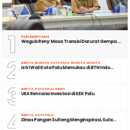
1
PARLEMENTARIA
Wagub Reny: Masa Transisi Darurat Gempa …
2
BERITA
,
BUDAYA
,
KOTA PALU
,
WANITA
,
WISATA
Istri Wali Kota Palu Memukau di BTN Indo…
3
BERITA
,
KOTA PALU
,
NEWS
UEA Rencana Investasi di KEK Palu
4
BERITA
,
KOTA PALU
Dinas Pangan Sulteng Menginspirasi, Sula…