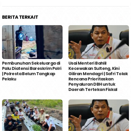
BERITA TERKAIT
Pembunuhan Sekeluarga di
Usai Menteri Bahlil
Palu Diatensi Bareskrim Polri
Kecewakan Sulteng, Kini
| Polresta Belum Tangkap
Giliran Mendagri | Safri Tolak
Pelaku
Rencana Prioritaskan
Penyaluran DBH untuk
Daerah Tertekan Fiskal