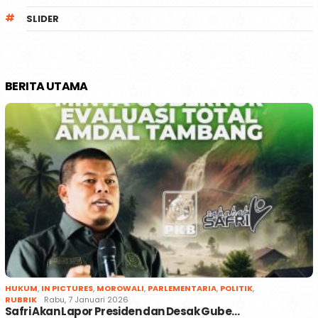
SLIDER
BERITA UTAMA
HUKUM
,
IN PICTURES
,
MOROWALI
,
PARLEMENTARIA
,
POLITIK
,
RUBRIK
Rabu, 7 Januari 2026
Safri Akan Lapor Presiden dan Desak Gube…