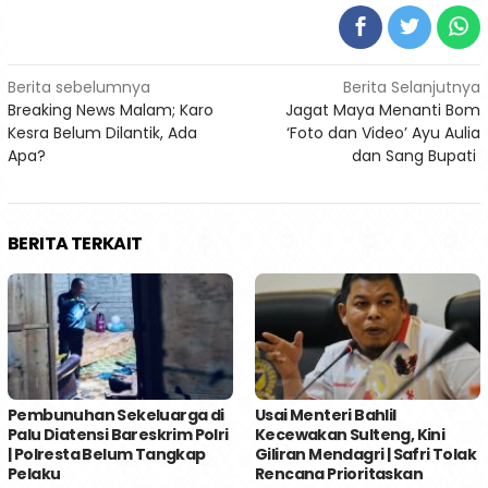
Navigasi
Berita sebelumnya
Berita Selanjutnya
Breaking News Malam; Karo
Jagat Maya Menanti Bom
pos
Kesra Belum Dilantik, Ada
‘Foto dan Video’ Ayu Aulia
Apa?
dan Sang Bupati
BERITA TERKAIT
Pembunuhan Sekeluarga di
Usai Menteri Bahlil
Palu Diatensi Bareskrim Polri
Kecewakan Sulteng, Kini
| Polresta Belum Tangkap
Giliran Mendagri | Safri Tolak
Pelaku
Rencana Prioritaskan