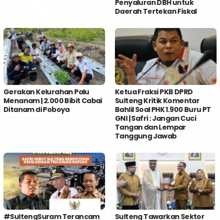
Penyaluran DBH untuk
Daerah Tertekan Fiskal
Gerakan Kelurahan Palu
Ketua Fraksi PKB DPRD
Menanam | 2.000 Bibit Cabai
Sulteng Kritik Komentar
Ditanam di Poboya
Bahlil Soal PHK 1.900 Buru PT
GNI | Safri : Jangan Cuci
Tangan dan Lempar
Tanggung Jawab
#SultengSuram Terancam
Sulteng Tawarkan Sektor