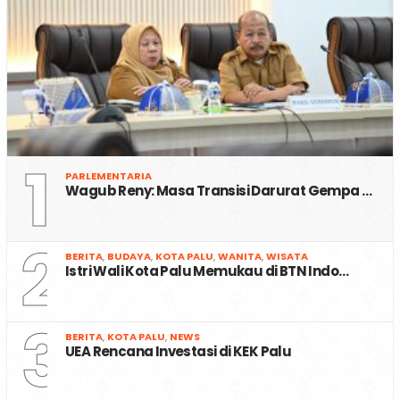
1
PARLEMENTARIA
Wagub Reny: Masa Transisi Darurat Gempa …
2
BERITA
,
BUDAYA
,
KOTA PALU
,
WANITA
,
WISATA
Istri Wali Kota Palu Memukau di BTN Indo…
3
BERITA
,
KOTA PALU
,
NEWS
UEA Rencana Investasi di KEK Palu