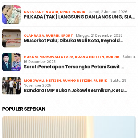
CATATAN PINGGIR
,
OPINI
,
RUBRIK
Jumat, 2 Januari 2026
PILKADA (TAK) LANGSUNG DAN LANGSUNG; SIA…
OLAHRAGA
,
RUBRIK
,
SPORT
Minggu, 21 Desember 2025
Musorkot Palu; Dibuka Wali Kota, Reynold…
HUKUM
,
MOROWALI UTARA
,
RUANG NETIZEN
,
RUBRIK
Selasa,
16 Desember 2025
Soroti Penetapan Tersangka Petani Sawit …
MOROWALI
,
NETIZEN
,
RUANG NETIZEN
,
RUBRIK
Sabtu, 29
November 2025
Bandara IMIP Bukan Jokowi Resmikan, Ketu…
POPULER SEPEKAN