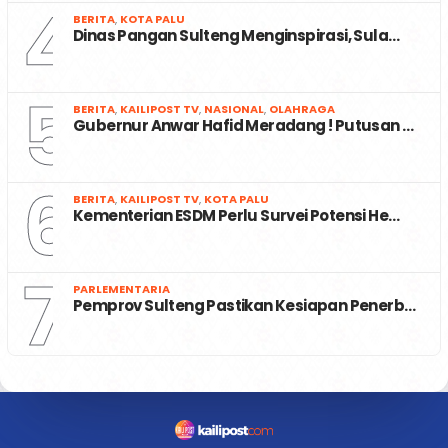
4
BERITA
,
KOTA PALU
Dinas Pangan Sulteng Menginspirasi, Sula…
5
BERITA
,
KAILIPOST TV
,
NASIONAL
,
OLAHRAGA
Gubernur Anwar Hafid Meradang ! Putusan …
6
BERITA
,
KAILIPOST TV
,
KOTA PALU
Kementerian ESDM Perlu Survei Potensi He…
7
PARLEMENTARIA
Pemprov Sulteng Pastikan Kesiapan Penerb…