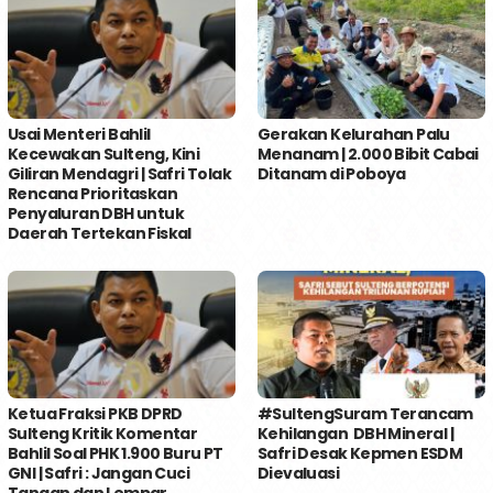
Usai Menteri Bahlil
Gerakan Kelurahan Palu
Kecewakan Sulteng, Kini
Menanam | 2.000 Bibit Cabai
Giliran Mendagri | Safri Tolak
Ditanam di Poboya
Rencana Prioritaskan
Penyaluran DBH untuk
Daerah Tertekan Fiskal
Ketua Fraksi PKB DPRD
#SultengSuram Terancam
Sulteng Kritik Komentar
Kehilangan DBH Mineral |
Bahlil Soal PHK 1.900 Buru PT
Safri Desak Kepmen ESDM
GNI | Safri : Jangan Cuci
Dievaluasi