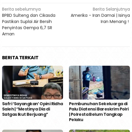
Navigasi
Berita sebelumnya
Berita Selanjutnya
BPBD Sulteng dan Cikasda
Amerika – Iran Damai | Isinya
pos
Pastikan Suplai Air Bersih
Iran Menang !
Penyintas Gempa 6,7 SR
Aman
BERITA TERKAIT
Safri ‘Sayangkan’ Opini Ridha
Pembunuhan Sekeluarga di
Saleh | ‘’Mestinya Dia di
Palu Diatensi Bareskrim Polri
Satgas Ikut Berjuang’’
| Polresta Belum Tangkap
Pelaku