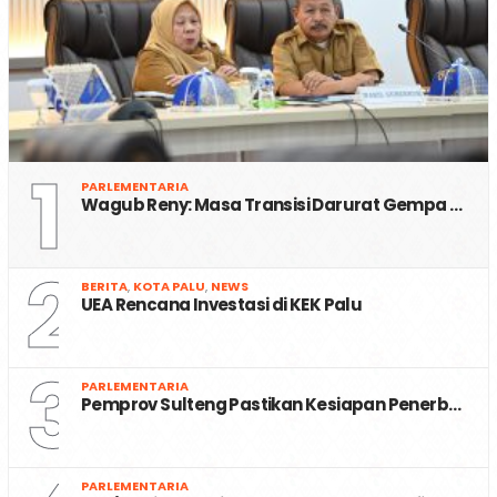
1
PARLEMENTARIA
Wagub Reny: Masa Transisi Darurat Gempa …
2
BERITA
,
KOTA PALU
,
NEWS
UEA Rencana Investasi di KEK Palu
3
PARLEMENTARIA
Pemprov Sulteng Pastikan Kesiapan Penerb…
PARLEMENTARIA