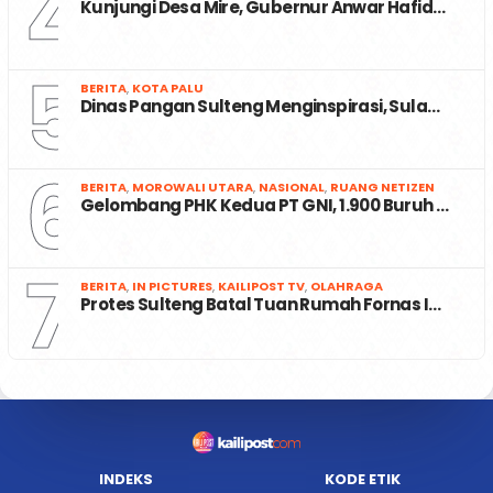
4
Kunjungi Desa Mire, Gubernur Anwar Hafid…
5
BERITA
,
KOTA PALU
Dinas Pangan Sulteng Menginspirasi, Sula…
6
BERITA
,
MOROWALI UTARA
,
NASIONAL
,
RUANG NETIZEN
Gelombang PHK Kedua PT GNI, 1.900 Buruh …
7
BERITA
,
IN PICTURES
,
KAILIPOST TV
,
OLAHRAGA
Protes Sulteng Batal Tuan Rumah Fornas I…
INDEKS
KODE ETIK