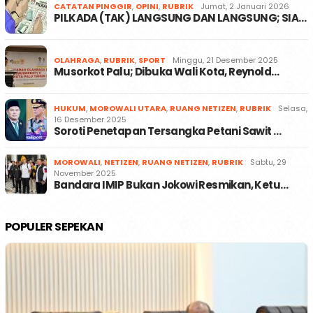
CATATAN PINGGIR
,
OPINI
,
RUBRIK
Jumat, 2 Januari 2026
PILKADA (TAK) LANGSUNG DAN LANGSUNG; SIA…
OLAHRAGA
,
RUBRIK
,
SPORT
Minggu, 21 Desember 2025
Musorkot Palu; Dibuka Wali Kota, Reynold…
HUKUM
,
MOROWALI UTARA
,
RUANG NETIZEN
,
RUBRIK
Selasa,
16 Desember 2025
Soroti Penetapan Tersangka Petani Sawit …
MOROWALI
,
NETIZEN
,
RUANG NETIZEN
,
RUBRIK
Sabtu, 29
November 2025
Bandara IMIP Bukan Jokowi Resmikan, Ketu…
POPULER SEPEKAN