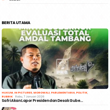
BERITA UTAMA
HUKUM
,
IN PICTURES
,
MOROWALI
,
PARLEMENTARIA
,
POLITIK
,
RUBRIK
Rabu, 7 Januari 2026
Safri Akan Lapor Presiden dan Desak Gube…