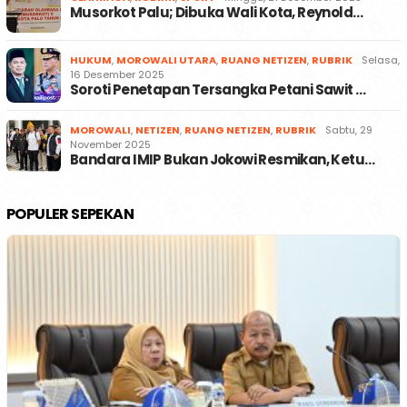
Musorkot Palu; Dibuka Wali Kota, Reynold…
HUKUM
,
MOROWALI UTARA
,
RUANG NETIZEN
,
RUBRIK
Selasa,
16 Desember 2025
Soroti Penetapan Tersangka Petani Sawit …
MOROWALI
,
NETIZEN
,
RUANG NETIZEN
,
RUBRIK
Sabtu, 29
November 2025
Bandara IMIP Bukan Jokowi Resmikan, Ketu…
POPULER SEPEKAN