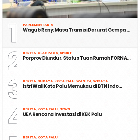
1
PARLEMENTARIA
Wagub Reny: Masa Transisi Darurat Gempa …
2
BERITA
,
OLAHRAGA
,
SPORT
Porprov Diundur, Status Tuan Rumah FORNA…
3
BERITA
,
BUDAYA
,
KOTA PALU
,
WANITA
,
WISATA
Istri Wali Kota Palu Memukau di BTN Indo…
4
BERITA
,
KOTA PALU
,
NEWS
UEA Rencana Investasi di KEK Palu
BERITA
,
KOTA PALU