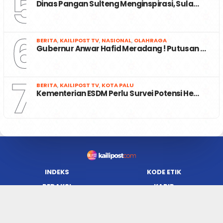
5
Dinas Pangan Sulteng Menginspirasi, Sula…
6
BERITA
,
KAILIPOST TV
,
NASIONAL
,
OLAHRAGA
Gubernur Anwar Hafid Meradang ! Putusan …
7
BERITA
,
KAILIPOST TV
,
KOTA PALU
Kementerian ESDM Perlu Survei Potensi He…
INDEKS
KODE ETIK
REDAKSI
KARIR
PRIVACY POLICY
DISCLAIMER
TENTANG KAMI
KONTAK KAMI