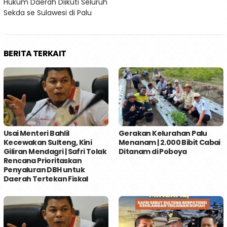
Hukum Daerah Diikuti Seluruh
Sekda se Sulawesi di Palu
BERITA TERKAIT
Usai Menteri Bahlil
Gerakan Kelurahan Palu
Kecewakan Sulteng, Kini
Menanam | 2.000 Bibit Cabai
Giliran Mendagri | Safri Tolak
Ditanam di Poboya
Rencana Prioritaskan
Penyaluran DBH untuk
Daerah Tertekan Fiskal