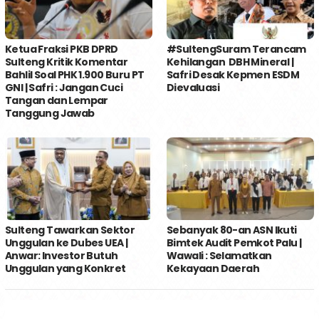
Ketua Fraksi PKB DPRD
#SultengSuram Terancam
Sulteng Kritik Komentar
Kehilangan DBH Mineral |
Bahlil Soal PHK 1.900 Buru PT
Safri Desak Kepmen ESDM
GNI | Safri : Jangan Cuci
Dievaluasi
Tangan dan Lempar
Tanggung Jawab
Sulteng Tawarkan Sektor
Sebanyak 80-an ASN Ikuti
Unggulan ke Dubes UEA |
Bimtek Audit Pemkot Palu |
Anwar: Investor Butuh
Wawali : Selamatkan
Unggulan yang Konkret
Kekayaan Daerah