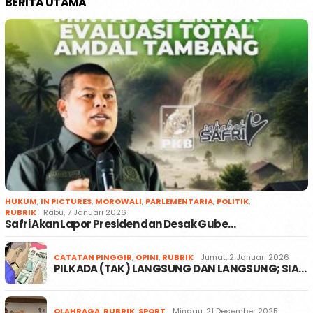
BERITA UTAMA
HUKUM
,
IN PICTURES
,
MOROWALI
,
PARLEMENTARIA
,
POLITIK
,
RUBRIK
Rabu, 7 Januari 2026
Safri Akan Lapor Presiden dan Desak Gube…
CATATAN PINGGIR
,
OPINI
,
RUBRIK
Jumat, 2 Januari 2026
PILKADA (TAK) LANGSUNG DAN LANGSUNG; SIA…
OLAHRAGA
,
RUBRIK
,
SPORT
Minggu, 21 Desember 2025