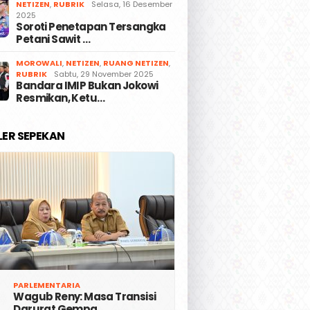
NETIZEN
,
RUBRIK
Selasa, 16 Desember
2025
Soroti Penetapan Tersangka
Petani Sawit …
MOROWALI
,
NETIZEN
,
RUANG NETIZEN
,
RUBRIK
Sabtu, 29 November 2025
Bandara IMIP Bukan Jokowi
Resmikan, Ketu…
LER SEPEKAN
PARLEMENTARIA
Wagub Reny: Masa Transisi
Darurat Gempa …