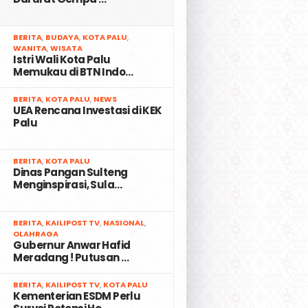
2
BERITA
,
BUDAYA
,
KOTA PALU
,
WANITA
,
WISATA
Istri Wali Kota Palu
Memukau di BTN Indo…
3
BERITA
,
KOTA PALU
,
NEWS
UEA Rencana Investasi di KEK
Palu
4
BERITA
,
KOTA PALU
Dinas Pangan Sulteng
Menginspirasi, Sula…
5
BERITA
,
KAILIPOST TV
,
NASIONAL
,
OLAHRAGA
Gubernur Anwar Hafid
Meradang ! Putusan …
6
BERITA
,
KAILIPOST TV
,
KOTA PALU
Kementerian ESDM Perlu