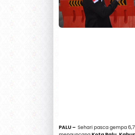
PALU –
Sehari pasca gempa 6,7
menguncang
Kota Palu, Kabup