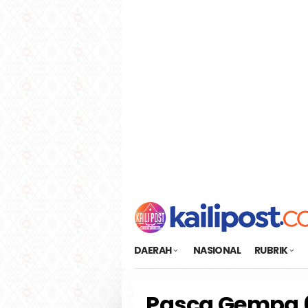
Loncat
tutup
ke
konten
DAERAH
NASIONAL
RUBRIK
Pasca Gempa 6,