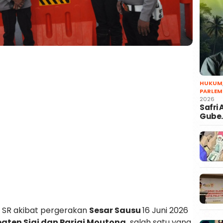
HUKUM
PARLEM
2026
Safri
Gube
 SR akibat pergerakan
Sesar Sausu
16 Juni 2026
aten Sigi dan Parigi Moutong,
salah satu yang