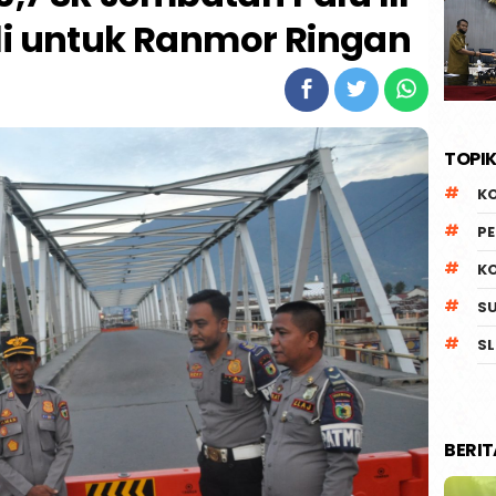
i untuk Ranmor Ringan
TOPIK
K
P
K
S
SL
BERI