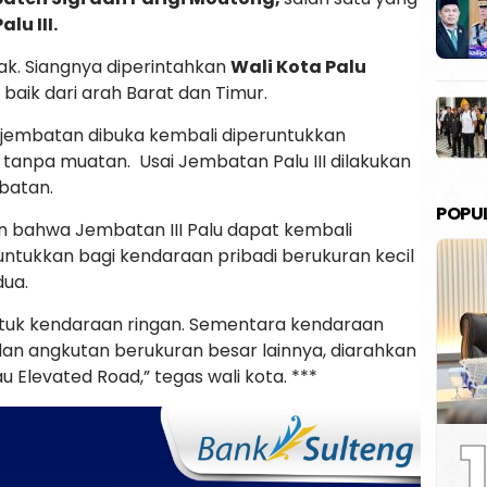
lu III.
k. Siangnya diperintahkan
Wali Kota Palu
 baik dari arah Barat dan Timur.
e jembatan dibuka kembali diperuntukkan
anpa muatan. Usai Jembatan Palu III dilakukan
mbatan.
POPU
 bahwa Jembatan III Palu dapat kembali
untukkan bagi kendaraan pribadi berukuran kecil
ua.
ntuk kendaraan ringan. Sementara kendaraan
dan angkutan berukuran besar lainnya, diarahkan
u Elevated Road,” tegas wali kota. ***
1