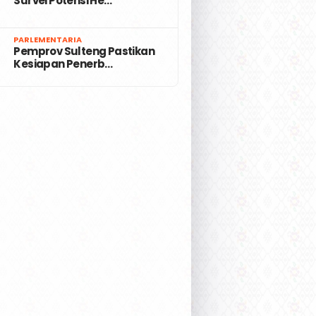
Survei Potensi He…
7
PARLEMENTARIA
Pemprov Sulteng Pastikan
Kesiapan Penerb…