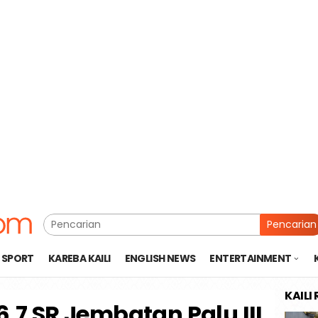
Pencarian
SPORT
KAREBA KAILI
ENGLISH NEWS
ENTERTAINMENT
KAILI
7 SR Jembatan Palu III