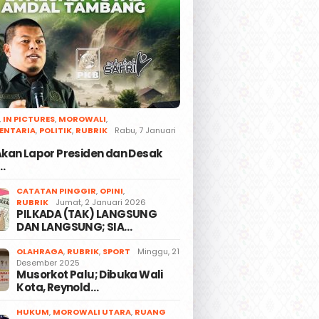
,
IN PICTURES
,
MOROWALI
,
ENTARIA
,
POLITIK
,
RUBRIK
Rabu, 7 Januari
 Akan Lapor Presiden dan Desak
…
CATATAN PINGGIR
,
OPINI
,
RUBRIK
Jumat, 2 Januari 2026
PILKADA (TAK) LANGSUNG
DAN LANGSUNG; SIA…
OLAHRAGA
,
RUBRIK
,
SPORT
Minggu, 21
Desember 2025
Musorkot Palu; Dibuka Wali
Kota, Reynold…
HUKUM
,
MOROWALI UTARA
,
RUANG