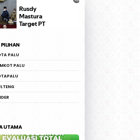
 PILIHAN
OTA PALU
EMKOT PALU
OTAPALU
ULTENG
IDER
TA UTAMA