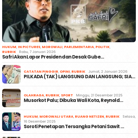
HUKUM
,
IN PICTURES
,
MOROWALI
,
PARLEMENTARIA
,
POLITIK
,
RUBRIK
Rabu, 7 Januari 2026
Safri Akan Lapor Presiden dan Desak Gube…
CATATAN PINGGIR
,
OPINI
,
RUBRIK
Jumat, 2 Januari 2026
PILKADA (TAK) LANGSUNG DAN LANGSUNG; SIA…
OLAHRAGA
,
RUBRIK
,
SPORT
Minggu, 21 Desember 2025
Musorkot Palu; Dibuka Wali Kota, Reynold…
HUKUM
,
MOROWALI UTARA
,
RUANG NETIZEN
,
RUBRIK
Selasa,
16 Desember 2025
Soroti Penetapan Tersangka Petani Sawit …