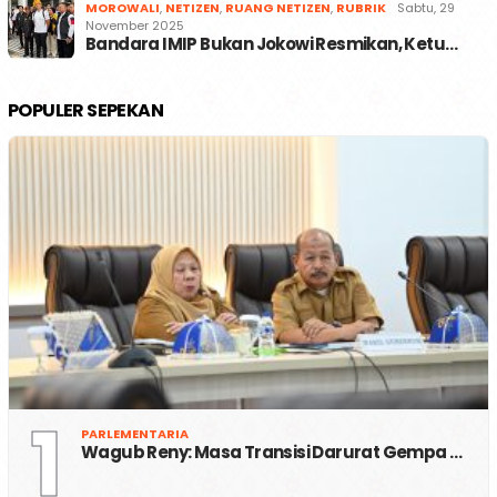
MOROWALI
,
NETIZEN
,
RUANG NETIZEN
,
RUBRIK
Sabtu, 29
November 2025
Bandara IMIP Bukan Jokowi Resmikan, Ketu…
POPULER SEPEKAN
1
PARLEMENTARIA
Wagub Reny: Masa Transisi Darurat Gempa …