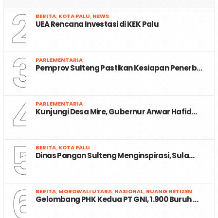
2
BERITA
,
KOTA PALU
,
NEWS
UEA Rencana Investasi di KEK Palu
3
PARLEMENTARIA
Pemprov Sulteng Pastikan Kesiapan Penerb…
4
PARLEMENTARIA
Kunjungi Desa Mire, Gubernur Anwar Hafid…
5
BERITA
,
KOTA PALU
Dinas Pangan Sulteng Menginspirasi, Sula…
6
BERITA
,
MOROWALI UTARA
,
NASIONAL
,
RUANG NETIZEN
Gelombang PHK Kedua PT GNI, 1.900 Buruh …