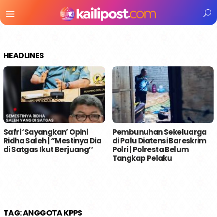
Menu
Mobile
HEADLINES
Safri ‘Sayangkan’ Opini
Pembunuhan Sekeluarga
Ridha Saleh | ‘’Mestinya Dia
di Palu Diatensi Bareskrim
di Satgas Ikut Berjuang’’
Polri | Polresta Belum
Tangkap Pelaku
TAG:
ANGGOTA KPPS