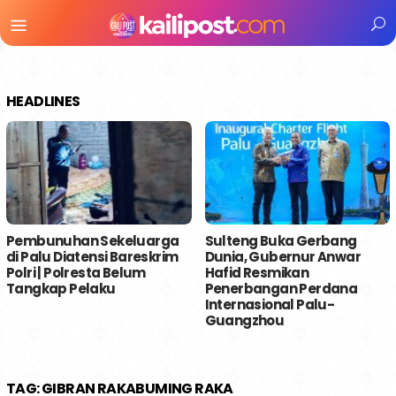
Menu
Mobile
HEADLINES
Pembunuhan Sekeluarga
Sulteng Buka Gerbang
di Palu Diatensi Bareskrim
Dunia, Gubernur Anwar
Polri | Polresta Belum
Hafid Resmikan
Tangkap Pelaku
Penerbangan Perdana
Internasional Palu-
Guangzhou
TAG:
GIBRAN RAKABUMING RAKA