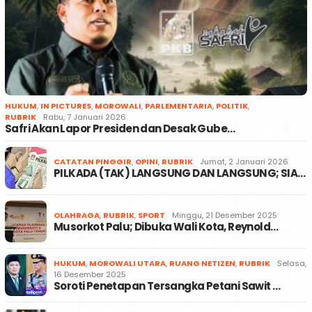
HUKUM
,
IN PICTURES
,
MOROWALI
,
PARLEMENTARIA
,
POLITIK
,
RUBRIK
Rabu, 7 Januari 2026
Safri Akan Lapor Presiden dan Desak Gube…
CATATAN PINGGIR
,
OPINI
,
RUBRIK
Jumat, 2 Januari 2026
PILKADA (TAK) LANGSUNG DAN LANGSUNG; SIA…
OLAHRAGA
,
RUBRIK
,
SPORT
Minggu, 21 Desember 2025
Musorkot Palu; Dibuka Wali Kota, Reynold…
HUKUM
,
MOROWALI UTARA
,
RUANG NETIZEN
,
RUBRIK
Selasa,
16 Desember 2025
Soroti Penetapan Tersangka Petani Sawit …