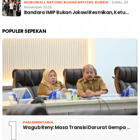
MOROWALI
,
NETIZEN
,
RUANG NETIZEN
,
RUBRIK
Sabtu, 29
November 2025
Bandara IMIP Bukan Jokowi Resmikan, Ketu…
POPULER SEPEKAN
1
PARLEMENTARIA
Wagub Reny: Masa Transisi Darurat Gempa …