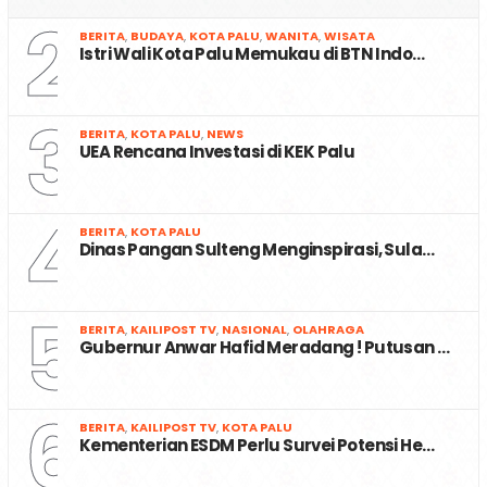
2
BERITA
,
BUDAYA
,
KOTA PALU
,
WANITA
,
WISATA
Istri Wali Kota Palu Memukau di BTN Indo…
3
BERITA
,
KOTA PALU
,
NEWS
UEA Rencana Investasi di KEK Palu
4
BERITA
,
KOTA PALU
Dinas Pangan Sulteng Menginspirasi, Sula…
5
BERITA
,
KAILIPOST TV
,
NASIONAL
,
OLAHRAGA
Gubernur Anwar Hafid Meradang ! Putusan …
6
BERITA
,
KAILIPOST TV
,
KOTA PALU
Kementerian ESDM Perlu Survei Potensi He…