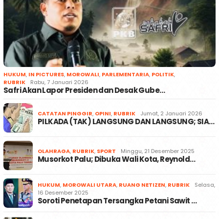
HUKUM
,
IN PICTURES
,
MOROWALI
,
PARLEMENTARIA
,
POLITIK
,
RUBRIK
Rabu, 7 Januari 2026
Safri Akan Lapor Presiden dan Desak Gube…
CATATAN PINGGIR
,
OPINI
,
RUBRIK
Jumat, 2 Januari 2026
PILKADA (TAK) LANGSUNG DAN LANGSUNG; SIA…
OLAHRAGA
,
RUBRIK
,
SPORT
Minggu, 21 Desember 2025
Musorkot Palu; Dibuka Wali Kota, Reynold…
HUKUM
,
MOROWALI UTARA
,
RUANG NETIZEN
,
RUBRIK
Selasa,
16 Desember 2025
Soroti Penetapan Tersangka Petani Sawit …