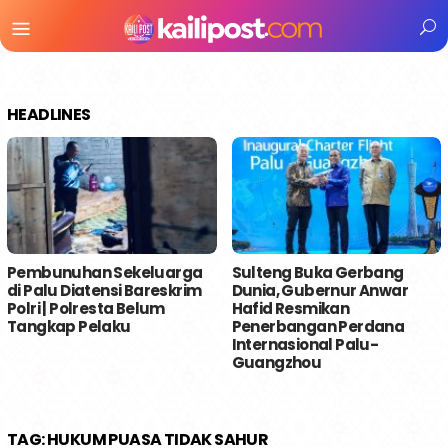
Menu
Mobile
HEADLINES
Pembunuhan Sekeluarga
Sulteng Buka Gerbang
di Palu Diatensi Bareskrim
Dunia, Gubernur Anwar
Polri | Polresta Belum
Hafid Resmikan
Tangkap Pelaku
Penerbangan Perdana
Internasional Palu-
Guangzhou
TAG:
HUKUM PUASA TIDAK SAHUR