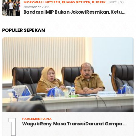
MOROWALI
,
NETIZEN
,
RUANG NETIZEN
,
RUBRIK
Sabtu, 29
November 2025
Bandara IMIP Bukan Jokowi Resmikan, Ketu…
POPULER SEPEKAN
1
PARLEMENTARIA
Wagub Reny: Masa Transisi Darurat Gempa …