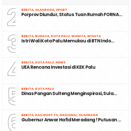
2
BERITA
,
OLAHRAGA
,
SPORT
Porprov Diundur, Status Tuan Rumah FORNA…
3
BERITA
,
BUDAYA
,
KOTA PALU
,
WANITA
,
WISATA
Istri Wali Kota Palu Memukau di BTN Indo…
4
BERITA
,
KOTA PALU
,
NEWS
UEA Rencana Investasi di KEK Palu
5
BERITA
,
KOTA PALU
Dinas Pangan Sulteng Menginspirasi, Sula…
6
BERITA
,
KAILIPOST TV
,
NASIONAL
,
OLAHRAGA
Gubernur Anwar Hafid Meradang ! Putusan …