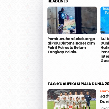
HEADLINES
Pembunuhan Sekeluarga
Sult
di Palu Diatensi Bareskrim
Duni
Polri | Polresta Belum
Hafi
Tangkap Pelaku
Pen
Inte
Gua
TAG:
KUALIFIKASI PIALA DUNIA 2
BERIT
Jadw
Dun
Jakar