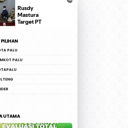
 PILIHAN
 Reny : Saya Tak
Gerakan Kelurahan Palu
OTA PALU
in Jadi Wakil
Menanam | 2.000 Bibit
nur Tanpa Pramuka
Cabai Ditanam di Poboya
EMKOT PALU
OTAPALU
ULTENG
IDER
TA UTAMA