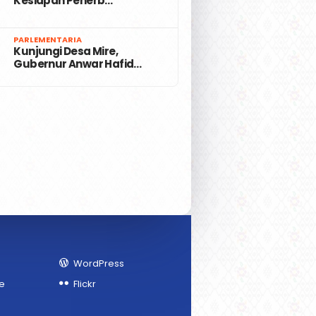
Kesiapan Penerb…
7
PARLEMENTARIA
Kunjungi Desa Mire,
Gubernur Anwar Hafid…
WordPress
e
Flickr