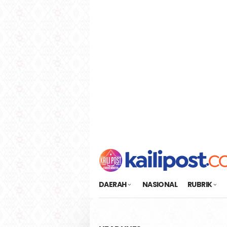
Loncat
tutup
ke
konten
DAERAH
NASIONAL
RUBRIK