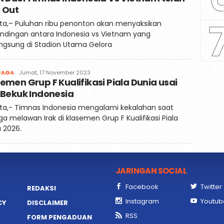
Post
 Out
ta,– Puluhan ribu penonton akan menyaksikan
ndingan antara Indonesia vs Vietnam yang
ngsung di Stadion Utama Gelora
Redaksi
RAGA
Jumat, 17 November 2023
emen Grup F Kualifikasi Piala Dunia usai
Kaili
Post
 Bekuk Indonesia
ta,- Timnas Indonesia mengalami kekalahan saat
ga melawan Irak di klasemen Grup F Kualifikasi Piala
 2026.
JARINGAN SOCIAL
Facebook
Twitter
REDAKSI
Instagram
Youtub
CY
DISCLAIMER
RSS
FORM PENGADUAN