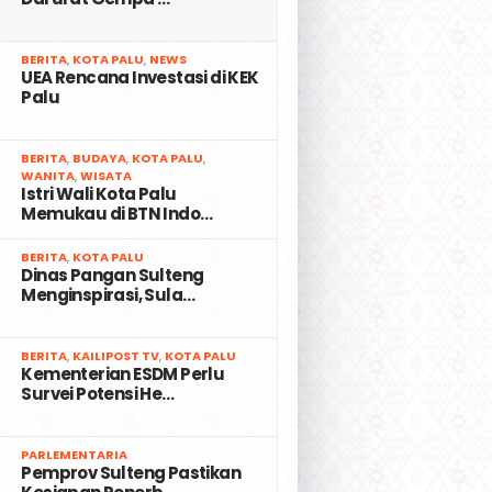
2
BERITA
,
KOTA PALU
,
NEWS
UEA Rencana Investasi di KEK
Palu
3
BERITA
,
BUDAYA
,
KOTA PALU
,
WANITA
,
WISATA
Istri Wali Kota Palu
Memukau di BTN Indo…
4
BERITA
,
KOTA PALU
Dinas Pangan Sulteng
Menginspirasi, Sula…
5
BERITA
,
KAILIPOST TV
,
KOTA PALU
Kementerian ESDM Perlu
Survei Potensi He…
6
PARLEMENTARIA
Pemprov Sulteng Pastikan