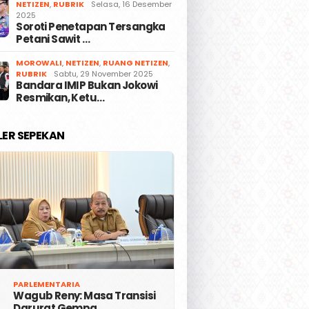
NETIZEN
,
RUBRIK
Selasa, 16 Desember
2025
Soroti Penetapan Tersangka
Petani Sawit …
MOROWALI
,
NETIZEN
,
RUANG NETIZEN
,
RUBRIK
Sabtu, 29 November 2025
Bandara IMIP Bukan Jokowi
Resmikan, Ketu…
LER SEPEKAN
PARLEMENTARIA
Wagub Reny: Masa Transisi
Darurat Gempa …