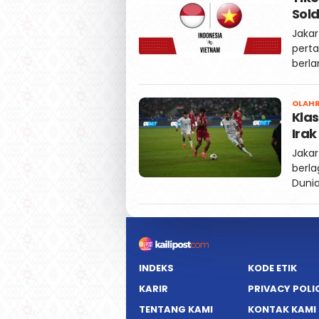
Sold
Jakar
perta
berla
OLAH
Klas
Irak
Jakar
berla
Dunia
INDEKS
KODE ETIK
KARIR
PRIVACY POLI
TENTANG KAMI
KONTAK KAMI