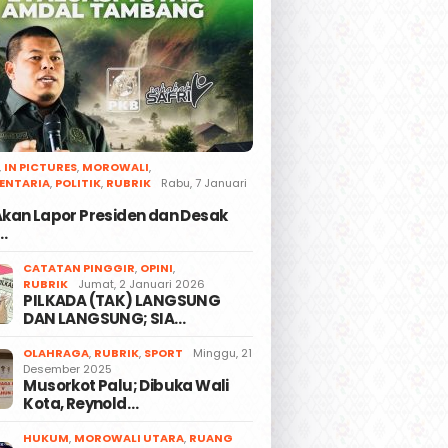
,
IN PICTURES
,
MOROWALI
,
ENTARIA
,
POLITIK
,
RUBRIK
Rabu, 7 Januari
 Akan Lapor Presiden dan Desak
…
CATATAN PINGGIR
,
OPINI
,
RUBRIK
Jumat, 2 Januari 2026
PILKADA (TAK) LANGSUNG
DAN LANGSUNG; SIA…
OLAHRAGA
,
RUBRIK
,
SPORT
Minggu, 21
Desember 2025
Musorkot Palu; Dibuka Wali
Kota, Reynold…
HUKUM
,
MOROWALI UTARA
,
RUANG