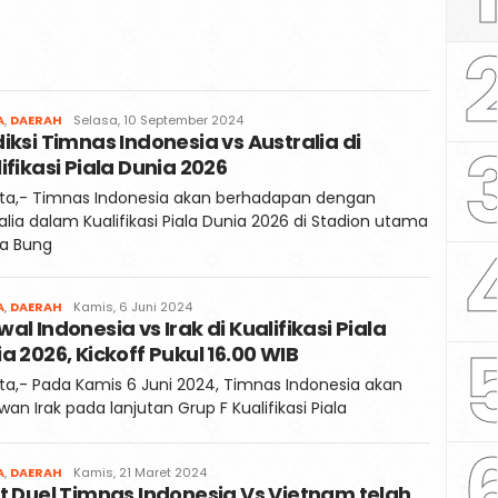
Redaksi
A
,
DAERAH
Selasa, 10 September 2024
iksi Timnas Indonesia vs Australia di
Kaili
Post
ifikasi Piala Dunia 2026
rta,- Timnas Indonesia akan berhadapan dengan
alia dalam Kualifikasi Piala Dunia 2026 di Stadion utama
ra Bung
Redaksi
A
,
DAERAH
Kamis, 6 Juni 2024
al Indonesia vs Irak di Kualifikasi Piala
Kaili
Post
a 2026, Kickoff Pukul 16.00 WIB
ta,- Pada Kamis 6 Juni 2024, Timnas Indonesia akan
an Irak pada lanjutan Grup F Kualifikasi Piala
Redaksi
A
,
DAERAH
Kamis, 21 Maret 2024
t Duel Timnas Indonesia Vs Vietnam telah
Kaili