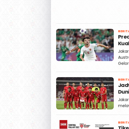
BERIT
Pred
Kual
Jaka
Austr
Gelo
BERIT
Jadw
Duni
Jakar
melaw
BERIT
Tike