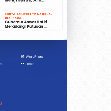
Menginspirasi, Sula…
7
BERITA
,
KAILIPOST TV
,
NASIONAL
,
OLAHRAGA
Gubernur Anwar Hafid
Meradang ! Putusan …
WordPress
e
Flickr
ed