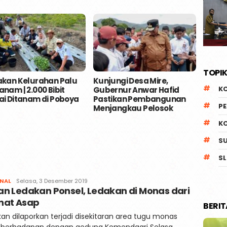
TOPIK
kan Kelurahan Palu
Kunjungi Desa Mire,
Pempr
K
nam | 2.000 Bibit
Gubernur Anwar Hafid
Kesia
i Ditanam di Poboya
Pastikan Pembangunan
Inter
P
Menjangkau Pelosok
Palu
K
S
SL
Faqih
NAL
Selasa, 3 Desember 2019
an Ledakan Ponsel, Ledakan di Monas dari
nat Asap
BERI
an dilaporkan terjadi disekitaran area tugu monas
 berhadapan dengan gedung Kemendagri Selasa