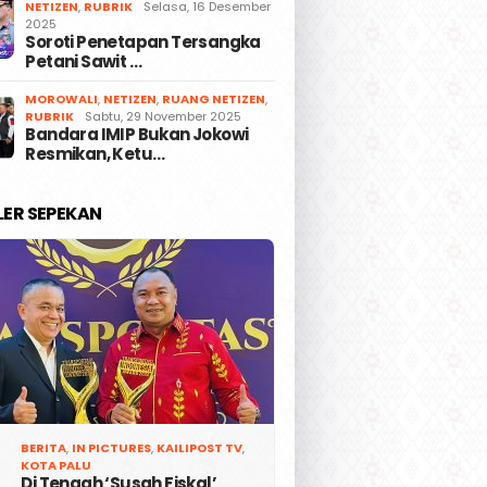
NETIZEN
,
RUBRIK
Selasa, 16 Desember
2025
Soroti Penetapan Tersangka
Petani Sawit …
MOROWALI
,
NETIZEN
,
RUANG NETIZEN
,
RUBRIK
Sabtu, 29 November 2025
Bandara IMIP Bukan Jokowi
Resmikan, Ketu…
LER SEPEKAN
BERITA
,
IN PICTURES
,
KAILIPOST TV
,
KOTA PALU
Di Tengah ‘Susah Fiskal’