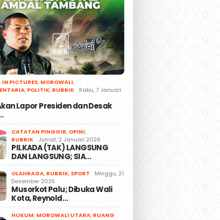
,
IN PICTURES
,
MOROWALI
,
ENTARIA
,
POLITIK
,
RUBRIK
Rabu, 7 Januari
 Akan Lapor Presiden dan Desak
…
CATATAN PINGGIR
,
OPINI
,
RUBRIK
Jumat, 2 Januari 2026
PILKADA (TAK) LANGSUNG
DAN LANGSUNG; SIA…
OLAHRAGA
,
RUBRIK
,
SPORT
Minggu, 21
Desember 2025
Musorkot Palu; Dibuka Wali
Kota, Reynold…
HUKUM
,
MOROWALI UTARA
,
RUANG