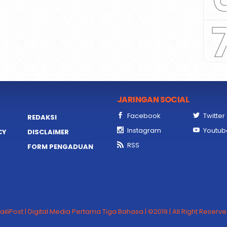
JARINGAN SOCIAL
Facebook
Twitter
REDAKSI
Instagram
Youtub
CY
DISCLAIMER
RSS
FORM PENGADUAN
ailiPost | Digital Media Pertama Tiga Bahasa | ©2019 | All Right Reserv