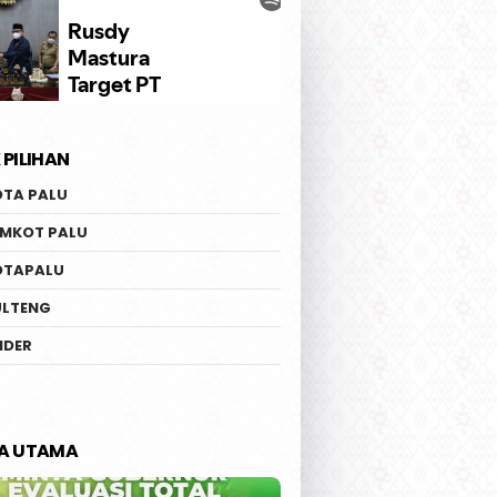
 PILIHAN
ov Sulteng Pastikan
Ketua Fraksi PKB DPRD
OTA PALU
pan Penerbangan
Sulteng Kritik Komentar
nasional Perdana
Bahlil Soal PHK 1.900 Buru
EMKOT PALU
-Guangzhou
PT GNI | Safri : Jangan Cuci
Tangan dan Lempar
OTAPALU
Tanggung Jawab
ULTENG
IDER
TA UTAMA