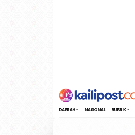
Loncat
tutup
ke
konten
DAERAH
NASIONAL
RUBRIK