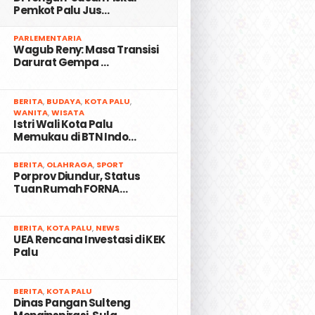
Pemkot Palu Jus…
2
PARLEMENTARIA
Wagub Reny: Masa Transisi
Darurat Gempa …
3
BERITA
,
BUDAYA
,
KOTA PALU
,
WANITA
,
WISATA
Istri Wali Kota Palu
Memukau di BTN Indo…
4
BERITA
,
OLAHRAGA
,
SPORT
Porprov Diundur, Status
Tuan Rumah FORNA…
5
BERITA
,
KOTA PALU
,
NEWS
UEA Rencana Investasi di KEK
Palu
6
BERITA
,
KOTA PALU
Dinas Pangan Sulteng