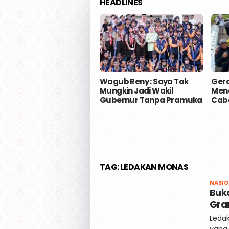
HEADLINES
Wagub Reny : Saya Tak
Gera
Mungkin Jadi Wakil
Mena
Gubernur Tanpa Pramuka
Caba
TAG:
LEDAKAN MONAS
NASIO
Buk
Gra
Ledak
yang