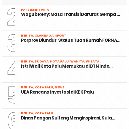
2
PARLEMENTARIA
Wagub Reny: Masa Transisi Darurat Gempa …
3
BERITA
,
OLAHRAGA
,
SPORT
Porprov Diundur, Status Tuan Rumah FORNA…
4
BERITA
,
BUDAYA
,
KOTA PALU
,
WANITA
,
WISATA
Istri Wali Kota Palu Memukau di BTN Indo…
5
BERITA
,
KOTA PALU
,
NEWS
UEA Rencana Investasi di KEK Palu
6
BERITA
,
KOTA PALU
Dinas Pangan Sulteng Menginspirasi, Sula…