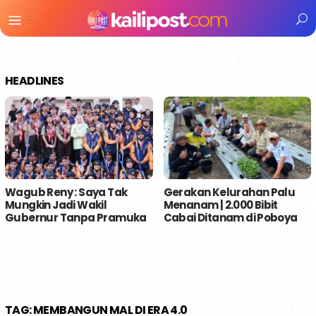
Menu
Mobile
HEADLINES
Wagub Reny : Saya Tak
Gerakan Kelurahan Palu
Mungkin Jadi Wakil
Menanam | 2.000 Bibit
Gubernur Tanpa Pramuka
Cabai Ditanam di Poboya
TAG:
MEMBANGUN MAL DI ERA 4.0