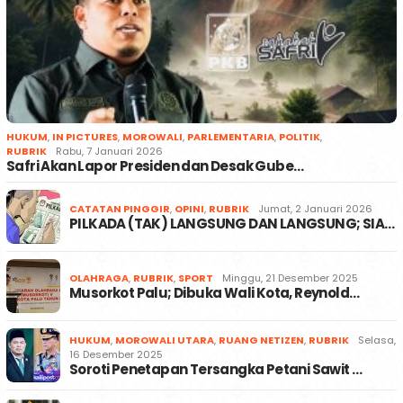
HUKUM
,
IN PICTURES
,
MOROWALI
,
PARLEMENTARIA
,
POLITIK
,
RUBRIK
Rabu, 7 Januari 2026
Safri Akan Lapor Presiden dan Desak Gube…
CATATAN PINGGIR
,
OPINI
,
RUBRIK
Jumat, 2 Januari 2026
PILKADA (TAK) LANGSUNG DAN LANGSUNG; SIA…
OLAHRAGA
,
RUBRIK
,
SPORT
Minggu, 21 Desember 2025
Musorkot Palu; Dibuka Wali Kota, Reynold…
HUKUM
,
MOROWALI UTARA
,
RUANG NETIZEN
,
RUBRIK
Selasa,
16 Desember 2025
Soroti Penetapan Tersangka Petani Sawit …