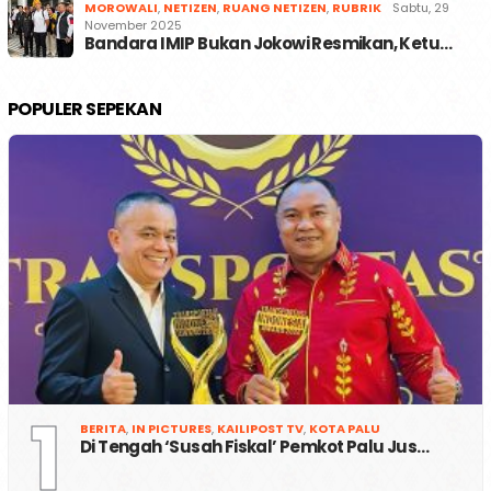
MOROWALI
,
NETIZEN
,
RUANG NETIZEN
,
RUBRIK
Sabtu, 29
November 2025
Bandara IMIP Bukan Jokowi Resmikan, Ketu…
POPULER SEPEKAN
1
BERITA
,
IN PICTURES
,
KAILIPOST TV
,
KOTA PALU
Di Tengah ‘Susah Fiskal’ Pemkot Palu Jus…