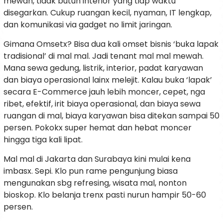
mewah, tidak butuh interior yang tiap waktu
disegarkan. Cukup ruangan kecil, nyaman, IT lengkap,
dan komunikasi via gadget no limit jaringan.
Gimana Omsetx? Bisa dua kali omset bisnis ‘buka lapak
tradisional’ di mal mal. Jadi tenant mal mal mewah.
Mana sewa gedung, listrik, interior, padat karyawan
dan biaya operasional lainx melejit. Kalau buka ‘lapak’
secara E-Commerce jauh lebih moncer, cepet, nga
ribet, efektif, irit biaya operasional, dan biaya sewa
ruangan di mal, biaya karyawan bisa ditekan sampai 50
persen. Pokokx super hemat dan hebat moncer
hingga tiga kali lipat.
Mal mal di Jakarta dan Surabaya kini mulai kena
imbasx. Sepi. Klo pun rame pengunjung biasa
mengunakan sbg refresing, wisata mal, nonton
bioskop. Klo belanja trenx pasti nurun hampir 50-60
persen.