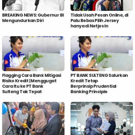
BREAKING NEWS: Gubernur BI
Tidak Usah Pesan Online, di
Mengundurkan Diri
Palu Bebas Pilih Jersey
hanya di Netjes In
Flagging Cara Bank Mitigasi
PT BANK SULTENG Salurkan
Risiko Kredit | Menggugat
Kredit Tetap
Cara Itu ke PT Bank
Berprinsip Prudential
Sulteng Tak Tepat
Banking Principle