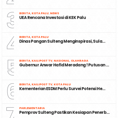
3
BERITA
,
KOTA PALU
,
NEWS
UEA Rencana Investasi di KEK Palu
4
BERITA
,
KOTA PALU
Dinas Pangan Sulteng Menginspirasi, Sula…
5
BERITA
,
KAILIPOST TV
,
NASIONAL
,
OLAHRAGA
Gubernur Anwar Hafid Meradang ! Putusan …
6
BERITA
,
KAILIPOST TV
,
KOTA PALU
Kementerian ESDM Perlu Survei Potensi He…
7
PARLEMENTARIA
Pemprov Sulteng Pastikan Kesiapan Penerb…