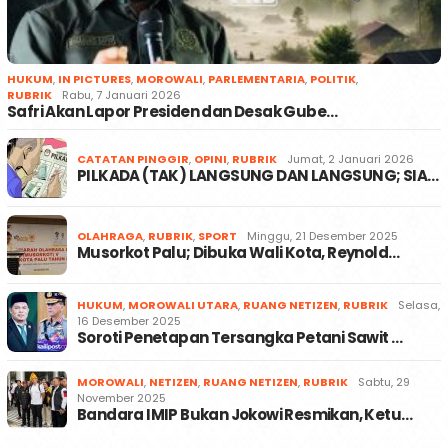
HUKUM
,
IN PICTURES
,
MOROWALI
,
PARLEMENTARIA
,
POLITIK
,
RUBRIK
Rabu, 7 Januari 2026
Safri Akan Lapor Presiden dan Desak Gube…
CATATAN PINGGIR
,
OPINI
,
RUBRIK
Jumat, 2 Januari 2026
PILKADA (TAK) LANGSUNG DAN LANGSUNG; SIA…
OLAHRAGA
,
RUBRIK
,
SPORT
Minggu, 21 Desember 2025
Musorkot Palu; Dibuka Wali Kota, Reynold…
HUKUM
,
MOROWALI UTARA
,
RUANG NETIZEN
,
RUBRIK
Selasa,
16 Desember 2025
Soroti Penetapan Tersangka Petani Sawit …
MOROWALI
,
NETIZEN
,
RUANG NETIZEN
,
RUBRIK
Sabtu, 29
November 2025
Bandara IMIP Bukan Jokowi Resmikan, Ketu…