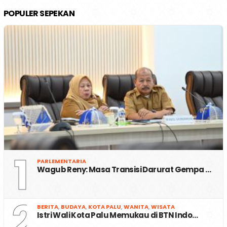
POPULER SEPEKAN
1
PARLEMENTARIA
Wagub Reny: Masa Transisi Darurat Gempa …
2
BERITA
,
BUDAYA
,
KOTA PALU
,
WANITA
,
WISATA
Istri Wali Kota Palu Memukau di BTN Indo…