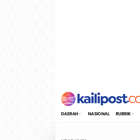
Loncat
tutup
ke
konten
DAERAH
NASIONAL
RUBRIK