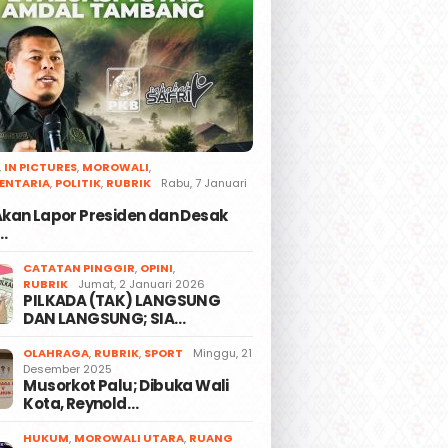
,
IN PICTURES
,
MOROWALI
,
ENTARIA
,
POLITIK
,
RUBRIK
Rabu, 7 Januari
 Akan Lapor Presiden dan Desak
…
CATATAN PINGGIR
,
OPINI
,
RUBRIK
Jumat, 2 Januari 2026
PILKADA (TAK) LANGSUNG
DAN LANGSUNG; SIA…
OLAHRAGA
,
RUBRIK
,
SPORT
Minggu, 21
Desember 2025
Musorkot Palu; Dibuka Wali
Kota, Reynold…
HUKUM
,
MOROWALI UTARA
,
RUANG