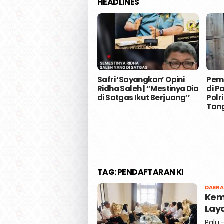
HEADLINES
Safri ‘Sayangkan’ Opini
Pem
Ridha Saleh | ‘’Mestinya Dia
di P
di Satgas Ikut Berjuang’’
Polr
Tan
TAG:
PENDAFTARAN KI
DAER
Kem
Lay
Palu,