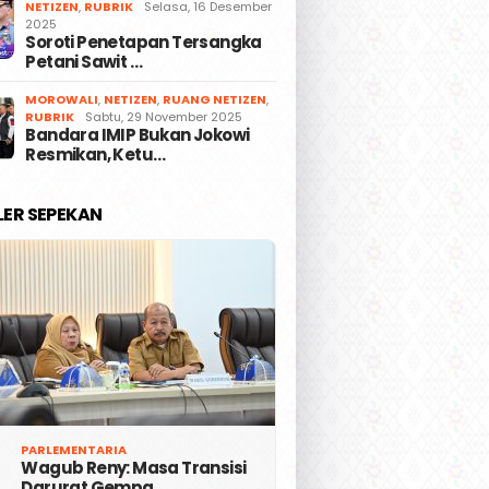
NETIZEN
,
RUBRIK
Selasa, 16 Desember
2025
Soroti Penetapan Tersangka
Petani Sawit …
MOROWALI
,
NETIZEN
,
RUANG NETIZEN
,
RUBRIK
Sabtu, 29 November 2025
Bandara IMIP Bukan Jokowi
Resmikan, Ketu…
LER SEPEKAN
PARLEMENTARIA
Wagub Reny: Masa Transisi
Darurat Gempa …