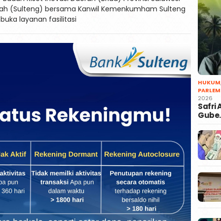
ah (Sulteng) bersama Kanwil Kemenkumham Sulteng
ka layanan fasilitasi
HUKUM
PARLEM
2026
Safri
Gube