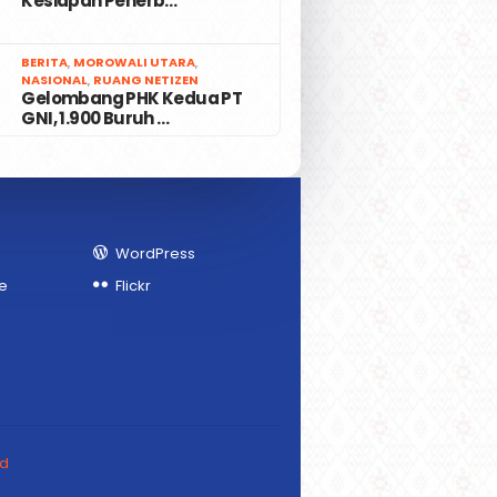
Kesiapan Penerb…
7
BERITA
,
MOROWALI UTARA
,
NASIONAL
,
RUANG NETIZEN
Gelombang PHK Kedua PT
GNI, 1.900 Buruh …
WordPress
e
Flickr
ed