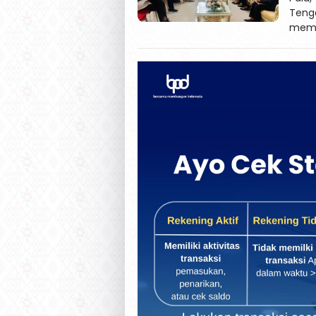
Teng
membu