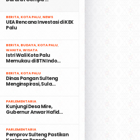
2
BERITA
,
KOTA PALU
,
NEWS
UEA Rencana Investasi di KEK
Palu
3
BERITA
,
BUDAYA
,
KOTA PALU
,
WANITA
,
WISATA
Istri Wali Kota Palu
Memukau di BTN Indo…
4
BERITA
,
KOTA PALU
Dinas Pangan Sulteng
Menginspirasi, Sula…
5
PARLEMENTARIA
Kunjungi Desa Mire,
Gubernur Anwar Hafid…
6
PARLEMENTARIA
Pemprov Sulteng Pastikan