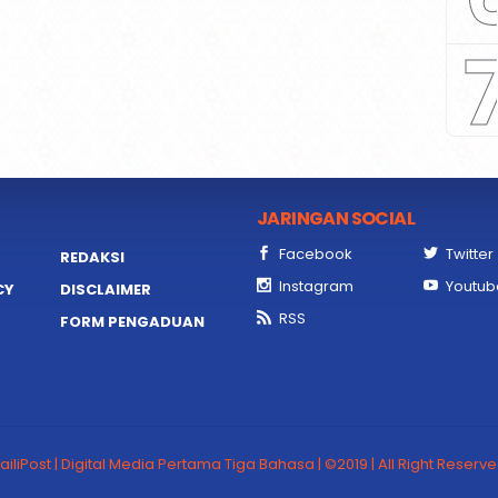
JARINGAN SOCIAL
Facebook
Twitter
REDAKSI
Instagram
Youtub
CY
DISCLAIMER
RSS
FORM PENGADUAN
ailiPost | Digital Media Pertama Tiga Bahasa | ©2019 | All Right Reserv