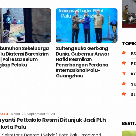
TOPIK
bunuhan Sekeluarga
Sulteng Buka Gerbang
Usai M
K
alu Diatensi Bareskrim
Dunia, Gubernur Anwar
Kecew
i | Polresta Belum
Hafid Resmikan
Gilira
P
gkap Pelaku
Penerbangan Perdana
Tolak
Internasional Palu-
Prior
K
Guangzhou
DBH u
Terte
S
SL
Redaksi
PALU
Rabu, 25 September 2024
yanti Pettalolo Resmi Ditunjuk Jadi PLh
Kaili
BERI
Post
ikota Palu
– Sekretaris Daerah (Sekda) Kota Palu, Irmayanti