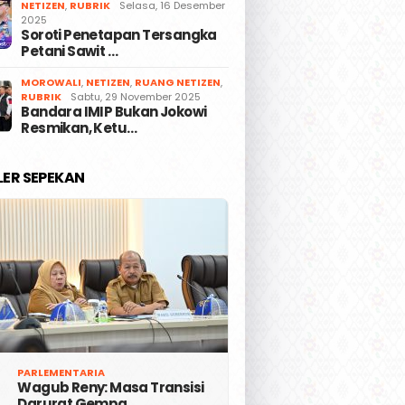
NETIZEN
,
RUBRIK
Selasa, 16 Desember
2025
Soroti Penetapan Tersangka
Petani Sawit …
MOROWALI
,
NETIZEN
,
RUANG NETIZEN
,
RUBRIK
Sabtu, 29 November 2025
Bandara IMIP Bukan Jokowi
Resmikan, Ketu…
LER SEPEKAN
PARLEMENTARIA
Wagub Reny: Masa Transisi
Darurat Gempa …