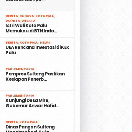
2
BERITA
,
BUDAYA
,
KOTA PALU
,
WANITA
,
WISATA
Istri Wali Kota Palu
Memukau di BTN Indo…
3
BERITA
,
KOTA PALU
,
NEWS
UEA Rencana Investasi di KEK
Palu
4
PARLEMENTARIA
Pemprov Sulteng Pastikan
Kesiapan Penerb…
5
PARLEMENTARIA
Kunjungi Desa Mire,
Gubernur Anwar Hafid…
6
BERITA
,
KOTA PALU
Dinas Pangan Sulteng