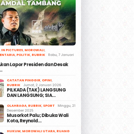
,
IN PICTURES
,
MOROWALI
,
ENTARIA
,
POLITIK
,
RUBRIK
Rabu, 7 Januari
 Akan Lapor Presiden dan Desak
…
CATATAN PINGGIR
,
OPINI
,
RUBRIK
Jumat, 2 Januari 2026
PILKADA (TAK) LANGSUNG
DAN LANGSUNG; SIA…
OLAHRAGA
,
RUBRIK
,
SPORT
Minggu, 21
Desember 2025
Musorkot Palu; Dibuka Wali
Kota, Reynold…
HUKUM
,
MOROWALI UTARA
,
RUANG