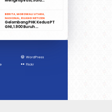
Menginspirasi, Sula…
7
BERITA
,
MOROWALI UTARA
,
NASIONAL
,
RUANG NETIZEN
Gelombang PHK Kedua PT
GNI, 1.900 Buruh …
WordPress
e
Flickr
ed