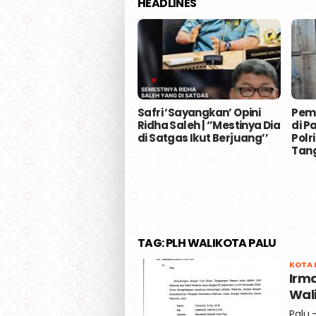
HEADLINES
Safri ‘Sayangkan’ Opini
Pem
Ridha Saleh | ‘’Mestinya Dia
di P
di Satgas Ikut Berjuang’’
Polr
Tan
TAG:
PLH WALIKOTA PALU
KOTA 
Irma
Wal
Palu,