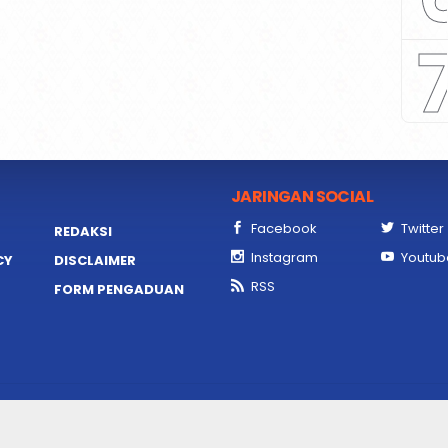
JARINGAN SOCIAL
Facebook
Twitter
REDAKSI
Instagram
Youtub
CY
DISCLAIMER
RSS
FORM PENGADUAN
ailiPost | Digital Media Pertama Tiga Bahasa | ©2019 | All Right Reserv