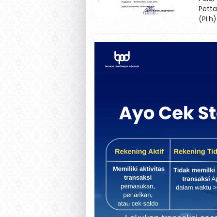
Petta
(PLh)