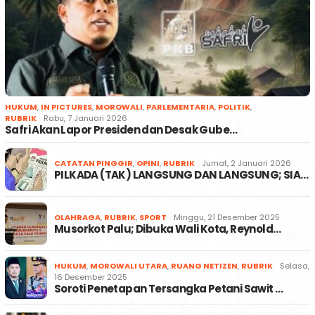
HUKUM
,
IN PICTURES
,
MOROWALI
,
PARLEMENTARIA
,
POLITIK
,
RUBRIK
Rabu, 7 Januari 2026
Safri Akan Lapor Presiden dan Desak Gube…
CATATAN PINGGIR
,
OPINI
,
RUBRIK
Jumat, 2 Januari 2026
PILKADA (TAK) LANGSUNG DAN LANGSUNG; SIA…
OLAHRAGA
,
RUBRIK
,
SPORT
Minggu, 21 Desember 2025
Musorkot Palu; Dibuka Wali Kota, Reynold…
HUKUM
,
MOROWALI UTARA
,
RUANG NETIZEN
,
RUBRIK
Selasa,
16 Desember 2025
Soroti Penetapan Tersangka Petani Sawit …