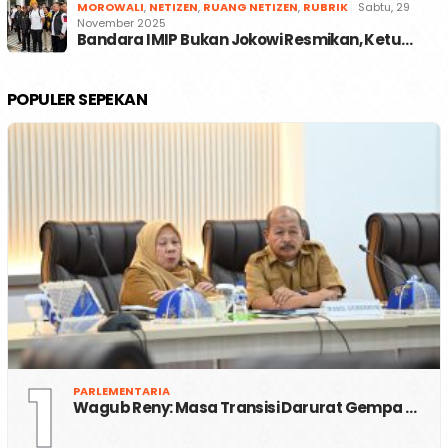
MOROWALI
,
NETIZEN
,
RUANG NETIZEN
,
RUBRIK
Sabtu, 29
November 2025
Bandara IMIP Bukan Jokowi Resmikan, Ketu…
POPULER SEPEKAN
1
PARLEMENTARIA
Wagub Reny: Masa Transisi Darurat Gempa …