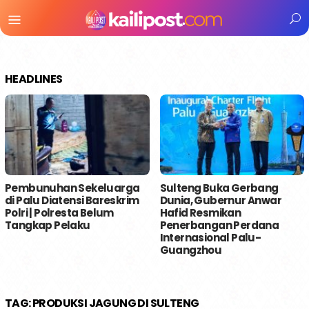
Menu
Mobile
HEADLINES
Pembunuhan Sekeluarga
Sulteng Buka Gerbang
di Palu Diatensi Bareskrim
Dunia, Gubernur Anwar
Polri | Polresta Belum
Hafid Resmikan
Tangkap Pelaku
Penerbangan Perdana
Internasional Palu-
Guangzhou
TAG:
PRODUKSI JAGUNG DI SULTENG