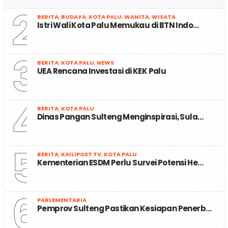
2
BERITA
,
BUDAYA
,
KOTA PALU
,
WANITA
,
WISATA
Istri Wali Kota Palu Memukau di BTN Indo…
3
BERITA
,
KOTA PALU
,
NEWS
UEA Rencana Investasi di KEK Palu
4
BERITA
,
KOTA PALU
Dinas Pangan Sulteng Menginspirasi, Sula…
5
BERITA
,
KAILIPOST TV
,
KOTA PALU
Kementerian ESDM Perlu Survei Potensi He…
6
PARLEMENTARIA
Pemprov Sulteng Pastikan Kesiapan Penerb…