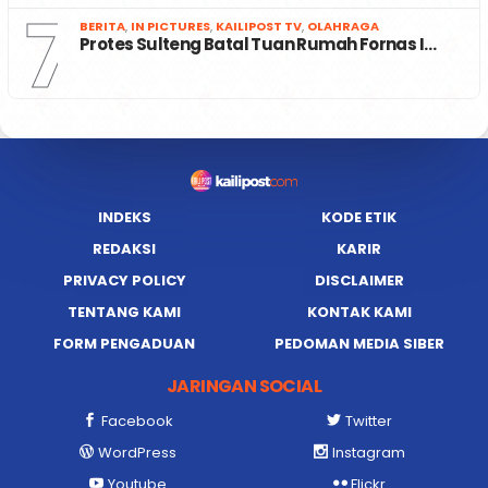
7
BERITA
,
IN PICTURES
,
KAILIPOST TV
,
OLAHRAGA
Protes Sulteng Batal Tuan Rumah Fornas I…
INDEKS
KODE ETIK
REDAKSI
KARIR
PRIVACY POLICY
DISCLAIMER
TENTANG KAMI
KONTAK KAMI
FORM PENGADUAN
PEDOMAN MEDIA SIBER
JARINGAN SOCIAL
Facebook
Twitter
WordPress
Instagram
Youtube
Flickr