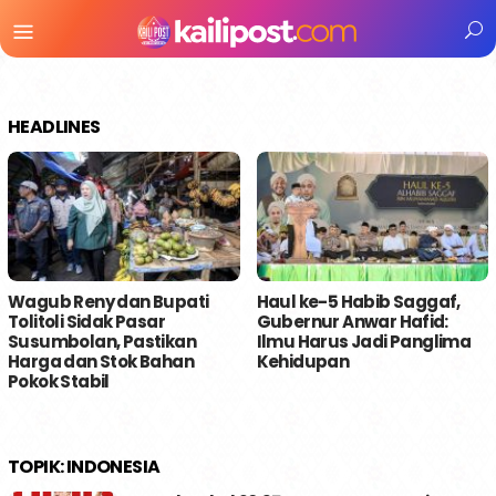
Menu
Mobile
HEADLINES
Wagub Reny dan Bupati
Haul ke-5 Habib Saggaf,
Tolitoli Sidak Pasar
Gubernur Anwar Hafid:
Susumbolan, Pastikan
Ilmu Harus Jadi Panglima
Harga dan Stok Bahan
Kehidupan
Pokok Stabil
TOPIK:
INDONESIA