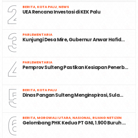
2
BERITA
,
KOTA PALU
,
NEWS
UEA Rencana Investasi di KEK Palu
3
PARLEMENTARIA
Kunjungi Desa Mire, Gubernur Anwar Hafid…
4
PARLEMENTARIA
Pemprov Sulteng Pastikan Kesiapan Penerb…
5
BERITA
,
KOTA PALU
Dinas Pangan Sulteng Menginspirasi, Sula…
6
BERITA
,
MOROWALI UTARA
,
NASIONAL
,
RUANG NETIZEN
Gelombang PHK Kedua PT GNI, 1.900 Buruh …