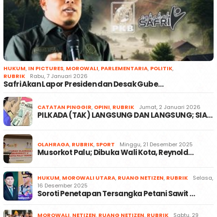
HUKUM
,
IN PICTURES
,
MOROWALI
,
PARLEMENTARIA
,
POLITIK
,
RUBRIK
Rabu, 7 Januari 2026
Safri Akan Lapor Presiden dan Desak Gube…
CATATAN PINGGIR
,
OPINI
,
RUBRIK
Jumat, 2 Januari 2026
PILKADA (TAK) LANGSUNG DAN LANGSUNG; SIA…
OLAHRAGA
,
RUBRIK
,
SPORT
Minggu, 21 Desember 2025
Musorkot Palu; Dibuka Wali Kota, Reynold…
HUKUM
,
MOROWALI UTARA
,
RUANG NETIZEN
,
RUBRIK
Selasa,
16 Desember 2025
Soroti Penetapan Tersangka Petani Sawit …
MOROWALI
,
NETIZEN
,
RUANG NETIZEN
,
RUBRIK
Sabtu, 29