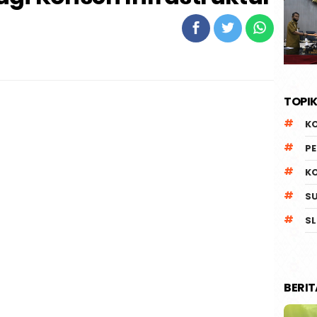
TOPIK
K
P
K
S
SL
BERI