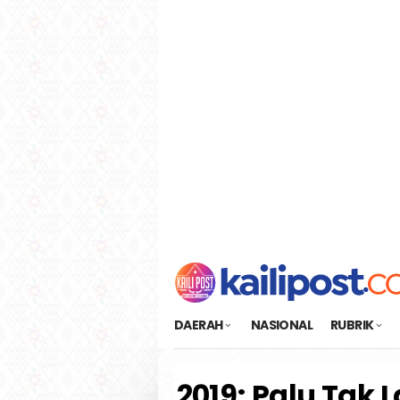
Loncat
tutup
ke
konten
DAERAH
NASIONAL
RUBRIK
2019; Palu Tak 