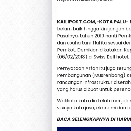
KAILIPOST.COM,-KOTA PALU- 
belum baik hingga kini jangan 
Pasalnya, tahun 2019 nanti Pe
dan usaha tani. Hal itu sesuai d
Pemkot. Demikian dikatakan Kepa
(06/02/2018) di Swiss Bell hotel.
Pernyataan Arfan itu juga teru
Pembangunan (Musrenbang) Keca
rancangan infrastruktur disera
yang harus dibuat untuk peren
Walikota kata dia telah menjal
visinya kota jasa, ekonomi dan rel
BACA SELENGKAPNYA DI HARIA