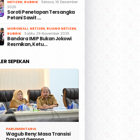
NETIZEN
,
RUBRIK
Selasa, 16 Desember
2025
Soroti Penetapan Tersangka
Petani Sawit …
MOROWALI
,
NETIZEN
,
RUANG NETIZEN
,
RUBRIK
Sabtu, 29 November 2025
Bandara IMIP Bukan Jokowi
Resmikan, Ketu…
LER SEPEKAN
PARLEMENTARIA
Wagub Reny: Masa Transisi
Darurat Gempa …