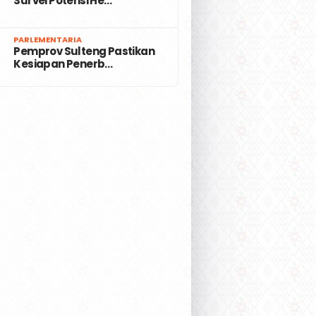
Survei Potensi He…
7
PARLEMENTARIA
Pemprov Sulteng Pastikan
Kesiapan Penerb…