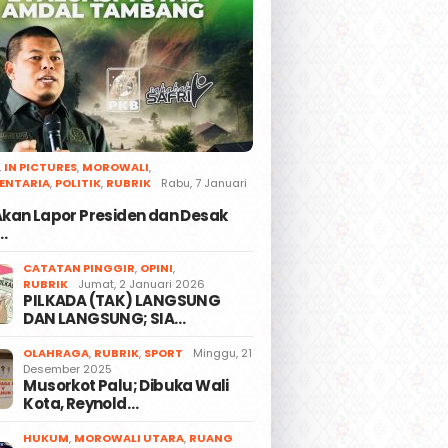
,
IN PICTURES
,
MOROWALI
,
ENTARIA
,
POLITIK
,
RUBRIK
Rabu, 7 Januari
 Akan Lapor Presiden dan Desak
…
CATATAN PINGGIR
,
OPINI
,
RUBRIK
Jumat, 2 Januari 2026
PILKADA (TAK) LANGSUNG
DAN LANGSUNG; SIA…
OLAHRAGA
,
RUBRIK
,
SPORT
Minggu, 21
Desember 2025
Musorkot Palu; Dibuka Wali
Kota, Reynold…
HUKUM
,
MOROWALI UTARA
,
RUANG