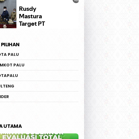
 PILIHAN
OTA PALU
EMKOT PALU
OTAPALU
ULTENG
IDER
TA UTAMA