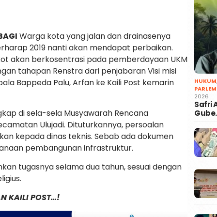
BAGI
Warga kota yang jalan dan drainasenya
berharap 2019 nanti akan mendapat perbaikan.
mkot akan berkosentrasi pada pemberdayaan UKM
engan tahapan Renstra dari penjabaran Visi misi
HUKUM
la Bappeda Palu, Arfan ke Kaili Post kemarin
PARLEM
2026
Safri
ngkap di sela-sela Musyawarah Rencana
Gube
matan Ulujadi. Dituturkannya, persoalan
hkan kepada dinas teknis. Sebab ada dokumen
canaan pembangunan infrastruktur.
ankan tugasnya selama dua tahun, sesuai dengan
igius.
N KAILI POST…!