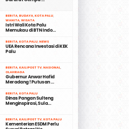
2
BERITA
,
BUDAYA
,
KOTA PALU
,
WANITA
,
WISATA
Istri Wali Kota Palu
Memukau di BTN Indo…
3
BERITA
,
KOTA PALU
,
NEWS
UEA Rencana Investasi di KEK
Palu
4
BERITA
,
KAILIPOST TV
,
NASIONAL
,
OLAHRAGA
Gubernur Anwar Hafid
Meradang ! Putusan …
5
BERITA
,
KOTA PALU
Dinas Pangan Sulteng
Menginspirasi, Sula…
6
BERITA
,
KAILIPOST TV
,
KOTA PALU
Kementerian ESDM Perlu