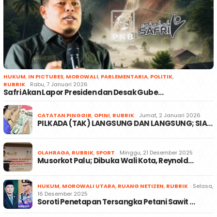
HUKUM
,
IN PICTURES
,
MOROWALI
,
PARLEMENTARIA
,
POLITIK
,
RUBRIK
Rabu, 7 Januari 2026
Safri Akan Lapor Presiden dan Desak Gube…
CATATAN PINGGIR
,
OPINI
,
RUBRIK
Jumat, 2 Januari 2026
PILKADA (TAK) LANGSUNG DAN LANGSUNG; SIA…
OLAHRAGA
,
RUBRIK
,
SPORT
Minggu, 21 Desember 2025
Musorkot Palu; Dibuka Wali Kota, Reynold…
HUKUM
,
MOROWALI UTARA
,
RUANG NETIZEN
,
RUBRIK
Selasa,
16 Desember 2025
Soroti Penetapan Tersangka Petani Sawit …