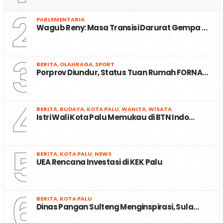
2
PARLEMENTARIA
Wagub Reny: Masa Transisi Darurat Gempa …
3
BERITA
,
OLAHRAGA
,
SPORT
Porprov Diundur, Status Tuan Rumah FORNA…
4
BERITA
,
BUDAYA
,
KOTA PALU
,
WANITA
,
WISATA
Istri Wali Kota Palu Memukau di BTN Indo…
5
BERITA
,
KOTA PALU
,
NEWS
UEA Rencana Investasi di KEK Palu
6
BERITA
,
KOTA PALU
Dinas Pangan Sulteng Menginspirasi, Sula…