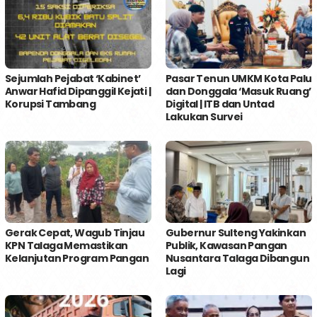
Sejumlah Pejabat ‘Kabinet’
Pasar Tenun UMKM Kota Palu
Anwar Hafid Dipanggil Kejati |
dan Donggala ‘Masuk Ruang’
Korupsi Tambang
Digital | ITB dan Untad
Lakukan Survei
Gerak Cepat, Wagub Tinjau
Gubernur Sulteng Yakinkan
KPN Talaga Memastikan
Publik, Kawasan Pangan
Kelanjutan Program Pangan
Nusantara Talaga Dibangun
Lagi