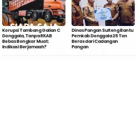
Korupsi Tambang Galian C
Dinas Pangan Sulteng Bantu
Donggala, Tanpa RKAB
Pemkab Donggala 25 Ton
Bebas Bongkar Muat;
Beras dari Cadangan
Indikasi Berjamaah?
Pangan