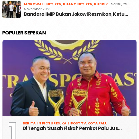
MOROWALI
,
NETIZEN
,
RUANG NETIZEN
,
RUBRIK
Sabtu, 29
November 2025
Bandara IMIP Bukan Jokowi Resmikan, Ketu…
POPULER SEPEKAN
1
BERITA
,
IN PICTURES
,
KAILIPOST TV
,
KOTA PALU
Di Tengah ‘Susah Fiskal’ Pemkot Palu Jus…