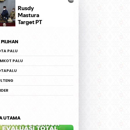
 PILIHAN
OTA PALU
EMKOT PALU
OTAPALU
ULTENG
IDER
TA UTAMA