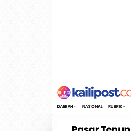
Loncat
tutup
ke
konten
DAERAH
NASIONAL
RUBRIK
Pasar Tenun