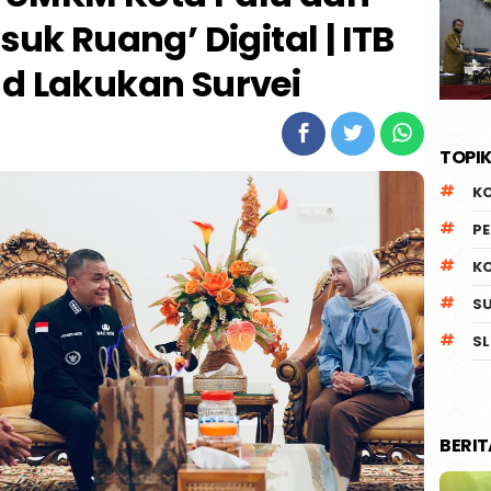
uk Ruang’ Digital | ITB
d Lakukan Survei
TOPIK
K
P
K
S
SL
BERI