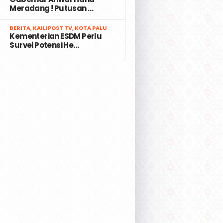
Meradang ! Putusan …
7
BERITA
,
KAILIPOST TV
,
KOTA PALU
Kementerian ESDM Perlu
Survei Potensi He…