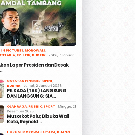
,
IN PICTURES
,
MOROWALI
,
ENTARIA
,
POLITIK
,
RUBRIK
Rabu, 7 Januari
 Akan Lapor Presiden dan Desak
…
CATATAN PINGGIR
,
OPINI
,
RUBRIK
Jumat, 2 Januari 2026
PILKADA (TAK) LANGSUNG
DAN LANGSUNG; SIA…
OLAHRAGA
,
RUBRIK
,
SPORT
Minggu, 21
Desember 2025
Musorkot Palu; Dibuka Wali
Kota, Reynold…
HUKUM
,
MOROWALI UTARA
,
RUANG