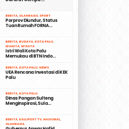
2
BERITA
,
OLAHRAGA
,
SPORT
Porprov Diundur, Status
Tuan Rumah FORNA…
3
BERITA
,
BUDAYA
,
KOTA PALU
,
WANITA
,
WISATA
Istri Wali Kota Palu
Memukau di BTN Indo…
4
BERITA
,
KOTA PALU
,
NEWS
UEA Rencana Investasi di KEK
Palu
5
BERITA
,
KOTA PALU
Dinas Pangan Sulteng
Menginspirasi, Sula…
6
BERITA
,
KAILIPOST TV
,
NASIONAL
,
OLAHRAGA
Gubernur Anwar Hafid