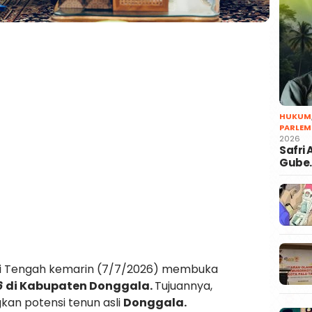
HUKUM
PARLEM
2026
Safri
Gube
si Tengah kemarin (7/7/2026) membuka
6
di Kabupaten Donggala.
Tujuannya,
an potensi tenun asli
Donggala.