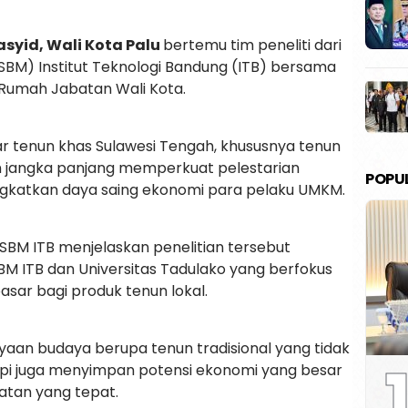
syid, Wali Kota Palu
bertemu tim peneliti dari
SBM) Institut Teknologi Bandung (ITB) bersama
i Rumah Jabatan Wali Kota.
ar tenun khas Sulawesi Tengah, khususnya tenun
an jangka panjang memperkuat pelestarian
POPU
ngkatkan daya saing ekonomi para pelaku UMKM.
 SBM ITB menjelaskan penelitian tersebut
M ITB dan Universitas Tadulako yang berfokus
sar bagi produk tenun lokal.
kayaan budaya berupa tenun tradisional yang tidak
1
tetapi juga menyimpan potensi ekonomi yang besar
atan yang tepat.