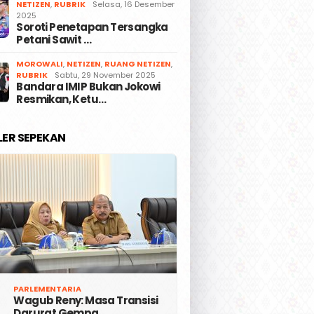
NETIZEN
,
RUBRIK
Selasa, 16 Desember
2025
Soroti Penetapan Tersangka
Petani Sawit …
MOROWALI
,
NETIZEN
,
RUANG NETIZEN
,
RUBRIK
Sabtu, 29 November 2025
Bandara IMIP Bukan Jokowi
Resmikan, Ketu…
LER SEPEKAN
PARLEMENTARIA
Wagub Reny: Masa Transisi
Darurat Gempa …