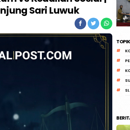
njung Sari Luwuk
TOPIK
K
P
K
S
SL
BERI