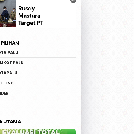
 PILIHAN
OTA PALU
EMKOT PALU
OTAPALU
ULTENG
IDER
TA UTAMA