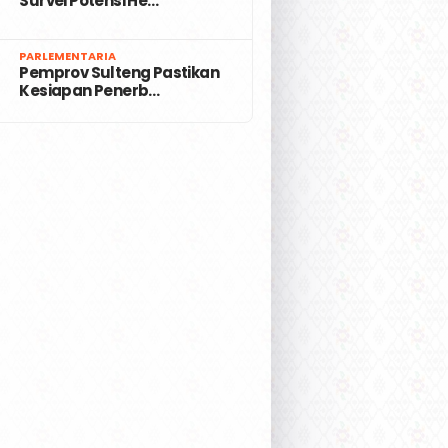
Survei Potensi He…
7
PARLEMENTARIA
Pemprov Sulteng Pastikan
Kesiapan Penerb…