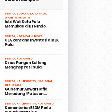
2
BERITA
,
BUDAYA
,
KOTA PALU
,
WANITA
,
WISATA
Istri Wali Kota Palu
Memukau di BTN Indo…
3
BERITA
,
KOTA PALU
,
NEWS
UEA Rencana Investasi di KEK
Palu
4
BERITA
,
KOTA PALU
Dinas Pangan Sulteng
Menginspirasi, Sula…
5
BERITA
,
KAILIPOST TV
,
NASIONAL
,
OLAHRAGA
Gubernur Anwar Hafid
Meradang ! Putusan …
6
BERITA
,
KAILIPOST TV
,
KOTA PALU
Kementerian ESDM Perlu