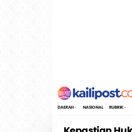
Loncat
tutup
ke
konten
DAERAH
NASIONAL
RUBRIK
Kepastian Huk