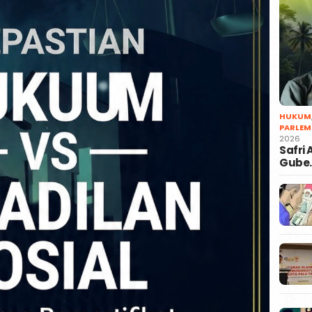
HUKUM
PARLEM
2026
Safri
Gube