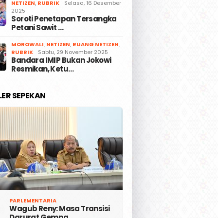
NETIZEN
,
RUBRIK
Selasa, 16 Desember
2025
Soroti Penetapan Tersangka
Petani Sawit …
MOROWALI
,
NETIZEN
,
RUANG NETIZEN
,
RUBRIK
Sabtu, 29 November 2025
Bandara IMIP Bukan Jokowi
Resmikan, Ketu…
LER SEPEKAN
PARLEMENTARIA
Wagub Reny: Masa Transisi
Darurat Gempa …