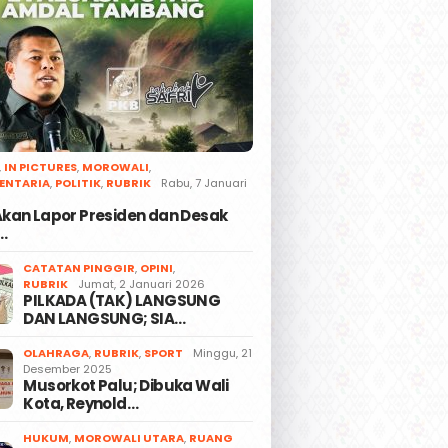
,
IN PICTURES
,
MOROWALI
,
ENTARIA
,
POLITIK
,
RUBRIK
Rabu, 7 Januari
 Akan Lapor Presiden dan Desak
…
CATATAN PINGGIR
,
OPINI
,
RUBRIK
Jumat, 2 Januari 2026
PILKADA (TAK) LANGSUNG
DAN LANGSUNG; SIA…
OLAHRAGA
,
RUBRIK
,
SPORT
Minggu, 21
Desember 2025
Musorkot Palu; Dibuka Wali
Kota, Reynold…
HUKUM
,
MOROWALI UTARA
,
RUANG