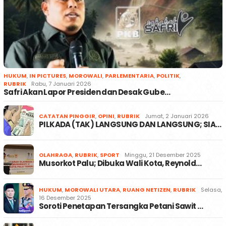
HUKUM
,
IN PICTURES
,
MOROWALI
,
PARLEMENTARIA
,
POLITIK
,
RUBRIK
Rabu, 7 Januari 2026
Safri Akan Lapor Presiden dan Desak Gube…
CATATAN PINGGIR
,
OPINI
,
RUBRIK
Jumat, 2 Januari 2026
PILKADA (TAK) LANGSUNG DAN LANGSUNG; SIA…
OLAHRAGA
,
RUBRIK
,
SPORT
Minggu, 21 Desember 2025
Musorkot Palu; Dibuka Wali Kota, Reynold…
HUKUM
,
MOROWALI UTARA
,
RUANG NETIZEN
,
RUBRIK
Selasa,
16 Desember 2025
Soroti Penetapan Tersangka Petani Sawit …