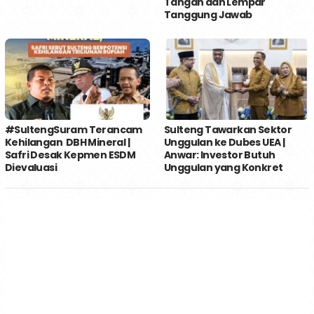
Tangan dan Lempar
Tanggung Jawab
#SultengSuram Terancam
Sulteng Tawarkan Sektor
Kehilangan DBH Mineral |
Unggulan ke Dubes UEA |
Safri Desak Kepmen ESDM
Anwar: Investor Butuh
Dievaluasi
Unggulan yang Konkret