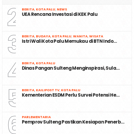
2
BERITA
,
KOTA PALU
,
NEWS
UEA Rencana Investasi di KEK Palu
3
BERITA
,
BUDAYA
,
KOTA PALU
,
WANITA
,
WISATA
Istri Wali Kota Palu Memukau di BTN Indo…
4
BERITA
,
KOTA PALU
Dinas Pangan Sulteng Menginspirasi, Sula…
5
BERITA
,
KAILIPOST TV
,
KOTA PALU
Kementerian ESDM Perlu Survei Potensi He…
6
PARLEMENTARIA
Pemprov Sulteng Pastikan Kesiapan Penerb…