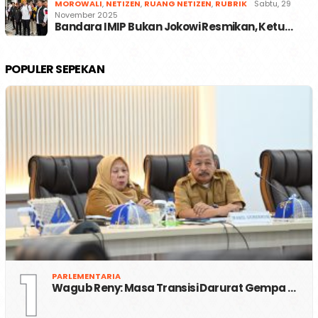
MOROWALI
,
NETIZEN
,
RUANG NETIZEN
,
RUBRIK
Sabtu, 29
November 2025
Bandara IMIP Bukan Jokowi Resmikan, Ketu…
POPULER SEPEKAN
1
PARLEMENTARIA
Wagub Reny: Masa Transisi Darurat Gempa …