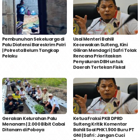
Pembunuhan Sekeluarga di
Usai Menteri Bahlil
Palu Diatensi Bareskrim Polri
Kecewakan Sulteng, Kini
| Polresta Belum Tangkap
Giliran Mendagri | Safri Tolak
Pelaku
Rencana Prioritaskan
Penyaluran DBH untuk
Daerah Tertekan Fiskal
Gerakan Kelurahan Palu
Ketua Fraksi PKB DPRD
Menanam | 2.000 Bibit Cabai
Sulteng Kritik Komentar
Ditanam di Poboya
Bahlil Soal PHK 1.900 Buru PT
GNI | Safri : Jangan Cuci