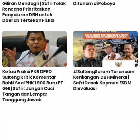
Giliran Mendagri | Safri Tolak
Ditanam di Poboya
Rencana Prioritaskan
Penyaluran DBH untuk
Daerah Tertekan Fiskal
Ketua Fraksi PKB DPRD
#SultengSuram Terancam
Sulteng Kritik Komentar
Kehilangan DBH Mineral |
Bahlil Soal PHK 1.900 Buru PT
Safri Desak Kepmen ESDM
GNI | Safri : Jangan Cuci
Dievaluasi
Tangan dan Lempar
Tanggung Jawab