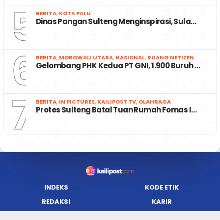
5
BERITA
,
KOTA PALU
Dinas Pangan Sulteng Menginspirasi, Sula…
6
BERITA
,
MOROWALI UTARA
,
NASIONAL
,
RUANG NETIZEN
Gelombang PHK Kedua PT GNI, 1.900 Buruh …
7
BERITA
,
IN PICTURES
,
KAILIPOST TV
,
OLAHRAGA
Protes Sulteng Batal Tuan Rumah Fornas I…
INDEKS
KODE ETIK
REDAKSI
KARIR
PRIVACY POLICY
DISCLAIMER