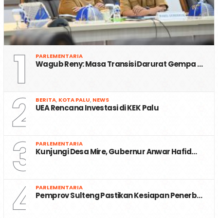
1
PARLEMENTARIA
Wagub Reny: Masa Transisi Darurat Gempa …
2
BERITA
,
KOTA PALU
,
NEWS
UEA Rencana Investasi di KEK Palu
3
PARLEMENTARIA
Kunjungi Desa Mire, Gubernur Anwar Hafid…
4
PARLEMENTARIA
Pemprov Sulteng Pastikan Kesiapan Penerb…