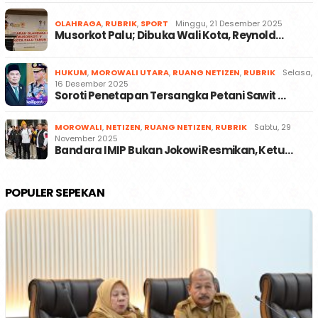
OLAHRAGA
,
RUBRIK
,
SPORT
Minggu, 21 Desember 2025
Musorkot Palu; Dibuka Wali Kota, Reynold…
HUKUM
,
MOROWALI UTARA
,
RUANG NETIZEN
,
RUBRIK
Selasa,
16 Desember 2025
Soroti Penetapan Tersangka Petani Sawit …
MOROWALI
,
NETIZEN
,
RUANG NETIZEN
,
RUBRIK
Sabtu, 29
November 2025
Bandara IMIP Bukan Jokowi Resmikan, Ketu…
POPULER SEPEKAN