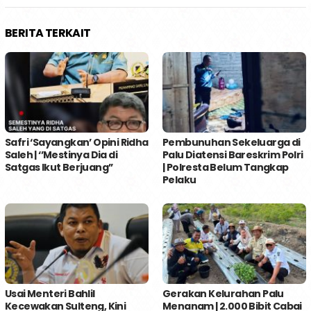
BERITA TERKAIT
Safri ‘Sayangkan’ Opini Ridha
Pembunuhan Sekeluarga di
Saleh | ‘’Mestinya Dia di
Palu Diatensi Bareskrim Polri
Satgas Ikut Berjuang’’
| Polresta Belum Tangkap
Pelaku
Usai Menteri Bahlil
Gerakan Kelurahan Palu
Kecewakan Sulteng, Kini
Menanam | 2.000 Bibit Cabai