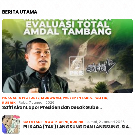
BERITA UTAMA
HUKUM
,
IN PICTURES
,
MOROWALI
,
PARLEMENTARIA
,
POLITIK
,
RUBRIK
Rabu, 7 Januari 2026
Safri Akan Lapor Presiden dan Desak Gube…
CATATAN PINGGIR
,
OPINI
,
RUBRIK
Jumat, 2 Januari 2026
PILKADA (TAK) LANGSUNG DAN LANGSUNG; SIA…