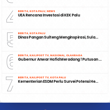
4
BERITA
,
KOTA PALU
,
NEWS
UEA Rencana Investasi di KEK Palu
5
BERITA
,
KOTA PALU
Dinas Pangan Sulteng Menginspirasi, Sula…
6
BERITA
,
KAILIPOST TV
,
NASIONAL
,
OLAHRAGA
Gubernur Anwar Hafid Meradang ! Putusan …
7
BERITA
,
KAILIPOST TV
,
KOTA PALU
Kementerian ESDM Perlu Survei Potensi He…