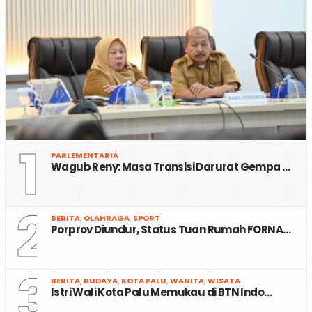
1
PARLEMENTARIA
Wagub Reny: Masa Transisi Darurat Gempa …
2
BERITA
,
OLAHRAGA
,
SPORT
Porprov Diundur, Status Tuan Rumah FORNA…
3
BERITA
,
BUDAYA
,
KOTA PALU
,
WANITA
,
WISATA
Istri Wali Kota Palu Memukau di BTN Indo…