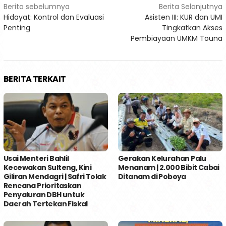
Navigasi
Berita sebelumnya
Berita Selanjutnya
Hidayat: Kontrol dan Evaluasi
Asisten III: KUR dan UMI
pos
Penting
Tingkatkan Akses
Pembiayaan UMKM Touna
BERITA TERKAIT
Usai Menteri Bahlil
Gerakan Kelurahan Palu
Kecewakan Sulteng, Kini
Menanam | 2.000 Bibit Cabai
Giliran Mendagri | Safri Tolak
Ditanam di Poboya
Rencana Prioritaskan
Penyaluran DBH untuk
Daerah Tertekan Fiskal