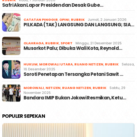
RUBRIK
Rabu, 7 Januari 2026
Safri Akan Lapor Presiden dan Desak Gube…
CATATAN PINGGIR
,
OPINI
,
RUBRIK
Jumat, 2 Januari 2026
PILKADA (TAK) LANGSUNG DAN LANGSUNG; SIA…
OLAHRAGA
,
RUBRIK
,
SPORT
Minggu, 21 Desember 2025
Musorkot Palu; Dibuka Wali Kota, Reynold…
HUKUM
,
MOROWALI UTARA
,
RUANG NETIZEN
,
RUBRIK
Selasa,
16 Desember 2025
Soroti Penetapan Tersangka Petani Sawit …
MOROWALI
,
NETIZEN
,
RUANG NETIZEN
,
RUBRIK
Sabtu, 29
November 2025
Bandara IMIP Bukan Jokowi Resmikan, Ketu…
POPULER SEPEKAN