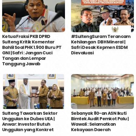
Ketua Fraksi PKB DPRD
#SultengSuram Terancam
Sulteng Kritik Komentar
Kehilangan DBH Mineral |
Bahlil Soal PHK 1.900 Buru PT
Safri Desak Kepmen ESDM
GNI | Safri : Jangan Cuci
Dievaluasi
Tangan dan Lempar
Tanggung Jawab
Sulteng Tawarkan Sektor
Sebanyak 80-an ASN Ikuti
Unggulan ke Dubes UEA |
Bimtek Audit Pemkot Palu |
Anwar: Investor Butuh
Wawali : Selamatkan
Unggulan yang Konkret
Kekayaan Daerah