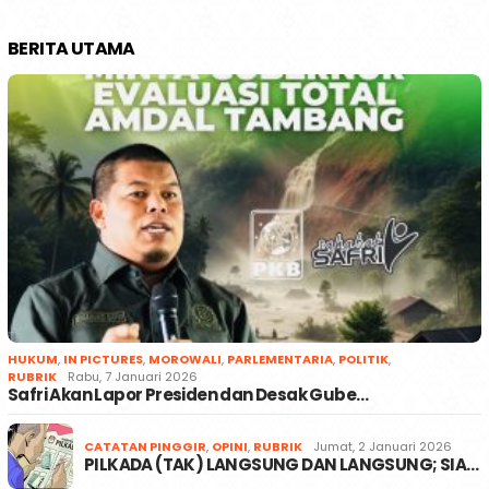
BERITA UTAMA
HUKUM
,
IN PICTURES
,
MOROWALI
,
PARLEMENTARIA
,
POLITIK
,
RUBRIK
Rabu, 7 Januari 2026
Safri Akan Lapor Presiden dan Desak Gube…
CATATAN PINGGIR
,
OPINI
,
RUBRIK
Jumat, 2 Januari 2026
PILKADA (TAK) LANGSUNG DAN LANGSUNG; SIA…