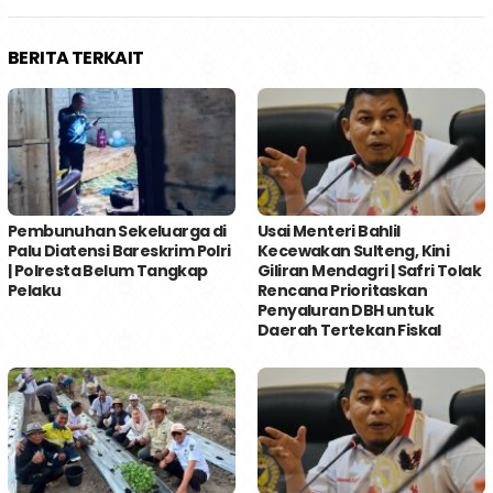
BERITA TERKAIT
Pembunuhan Sekeluarga di
Usai Menteri Bahlil
Palu Diatensi Bareskrim Polri
Kecewakan Sulteng, Kini
| Polresta Belum Tangkap
Giliran Mendagri | Safri Tolak
Pelaku
Rencana Prioritaskan
Penyaluran DBH untuk
Daerah Tertekan Fiskal