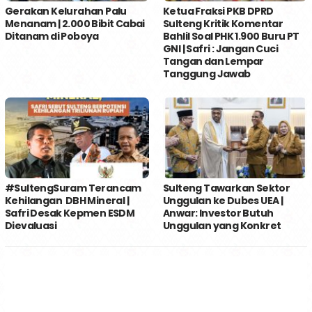
Gerakan Kelurahan Palu
Ketua Fraksi PKB DPRD
Menanam | 2.000 Bibit Cabai
Sulteng Kritik Komentar
Ditanam di Poboya
Bahlil Soal PHK 1.900 Buru PT
GNI | Safri : Jangan Cuci
Tangan dan Lempar
Tanggung Jawab
#SultengSuram Terancam
Sulteng Tawarkan Sektor
Kehilangan DBH Mineral |
Unggulan ke Dubes UEA |
Safri Desak Kepmen ESDM
Anwar: Investor Butuh
Dievaluasi
Unggulan yang Konkret