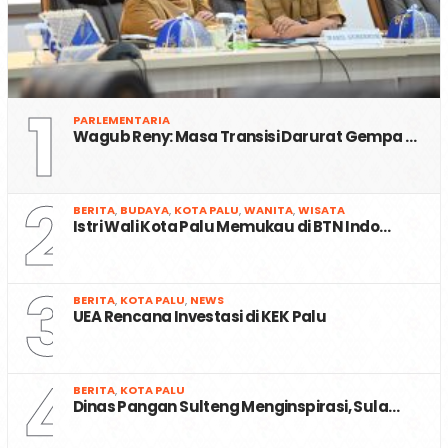
1
PARLEMENTARIA
Wagub Reny: Masa Transisi Darurat Gempa …
2
BERITA
,
BUDAYA
,
KOTA PALU
,
WANITA
,
WISATA
Istri Wali Kota Palu Memukau di BTN Indo…
3
BERITA
,
KOTA PALU
,
NEWS
UEA Rencana Investasi di KEK Palu
4
BERITA
,
KOTA PALU
Dinas Pangan Sulteng Menginspirasi, Sula…