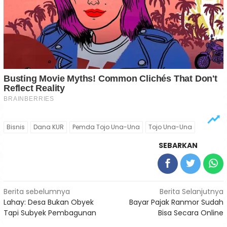
Bisnis
Dana KUR
Pemda Tojo Una-Una
Tojo Una-Una
SEBARKAN
Navigasi
Berita sebelumnya
Berita Selanjutnya
Lahay: Desa Bukan Obyek
Bayar Pajak Ranmor Sudah
pos
Tapi Subyek Pembagunan
Bisa Secara Online