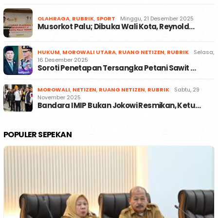
OLAHRAGA
,
RUBRIK
,
SPORT
Minggu, 21 Desember 2025
Musorkot Palu; Dibuka Wali Kota, Reynold…
HUKUM
,
MOROWALI UTARA
,
RUANG NETIZEN
,
RUBRIK
Selasa,
16 Desember 2025
Soroti Penetapan Tersangka Petani Sawit …
MOROWALI
,
NETIZEN
,
RUANG NETIZEN
,
RUBRIK
Sabtu, 29
November 2025
Bandara IMIP Bukan Jokowi Resmikan, Ketu…
POPULER SEPEKAN