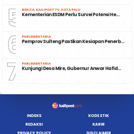
5
BERITA
,
KAILIPOST TV
,
KOTA PALU
Kementerian ESDM Perlu Survei Potensi He…
6
PARLEMENTARIA
Pemprov Sulteng Pastikan Kesiapan Penerb…
7
PARLEMENTARIA
Kunjungi Desa Mire, Gubernur Anwar Hafid…
INDEKS
KODE ETIK
REDAKSI
KARIR
PRIVACY POLICY
DISCLAIMER