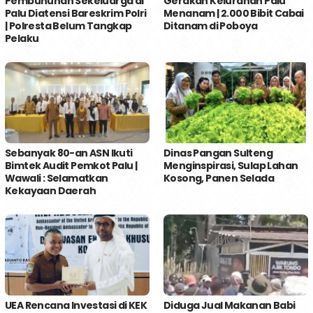
Pembunuhan Sekeluarga di
Gerakan Kelurahan Palu
Palu Diatensi Bareskrim Polri
Menanam | 2.000 Bibit Cabai
| Polresta Belum Tangkap
Ditanam di Poboya
Pelaku
Sebanyak 80-an ASN Ikuti
Dinas Pangan Sulteng
Bimtek Audit Pemkot Palu |
Menginspirasi, Sulap Lahan
Wawali : Selamatkan
Kosong, Panen Selada
Kekayaan Daerah
UEA Rencana Investasi di KEK
Diduga Jual Makanan Babi