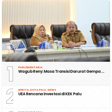
1
PARLEMENTARIA
Wagub Reny: Masa Transisi Darurat Gempa …
2
BERITA
,
KOTA PALU
,
NEWS
UEA Rencana Investasi di KEK Palu