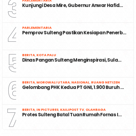
3
PARLEMENTARIA
Kunjungi Desa Mire, Gubernur Anwar Hafid…
4
PARLEMENTARIA
Pemprov Sulteng Pastikan Kesiapan Penerb…
5
BERITA
,
KOTA PALU
Dinas Pangan Sulteng Menginspirasi, Sula…
6
BERITA
,
MOROWALI UTARA
,
NASIONAL
,
RUANG NETIZEN
Gelombang PHK Kedua PT GNI, 1.900 Buruh …
7
BERITA
,
IN PICTURES
,
KAILIPOST TV
,
OLAHRAGA
Protes Sulteng Batal Tuan Rumah Fornas I…