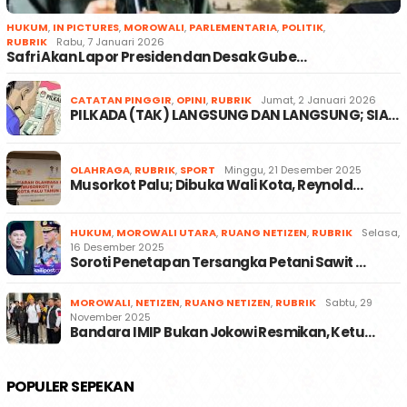
HUKUM
,
IN PICTURES
,
MOROWALI
,
PARLEMENTARIA
,
POLITIK
,
RUBRIK
Rabu, 7 Januari 2026
Safri Akan Lapor Presiden dan Desak Gube…
CATATAN PINGGIR
,
OPINI
,
RUBRIK
Jumat, 2 Januari 2026
PILKADA (TAK) LANGSUNG DAN LANGSUNG; SIA…
OLAHRAGA
,
RUBRIK
,
SPORT
Minggu, 21 Desember 2025
Musorkot Palu; Dibuka Wali Kota, Reynold…
HUKUM
,
MOROWALI UTARA
,
RUANG NETIZEN
,
RUBRIK
Selasa,
16 Desember 2025
Soroti Penetapan Tersangka Petani Sawit …
MOROWALI
,
NETIZEN
,
RUANG NETIZEN
,
RUBRIK
Sabtu, 29
November 2025
Bandara IMIP Bukan Jokowi Resmikan, Ketu…
POPULER SEPEKAN