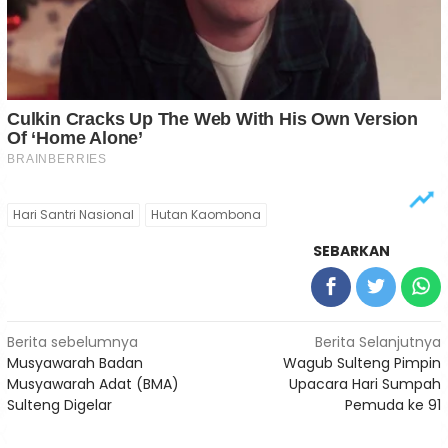
Hari Santri Nasional
Hutan Kaombona
SEBARKAN
Navigasi
Berita sebelumnya
Berita Selanjutnya
Musyawarah Badan
Wagub Sulteng Pimpin
pos
Musyawarah Adat (BMA)
Upacara Hari Sumpah
Sulteng Digelar
Pemuda ke 91