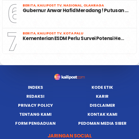
6
BERITA
,
KAILIPOST TV
,
NASIONAL
,
OLAHRAGA
Gubernur Anwar Hafid Meradang ! Putusan …
7
BERITA
,
KAILIPOST TV
,
KOTA PALU
Kementerian ESDM Perlu Survei Potensi He…
INDEKS
KODE ETIK
REDAKSI
KARIR
PRIVACY POLICY
DISCLAIMER
TENTANG KAMI
KONTAK KAMI
FORM PENGADUAN
PEDOMAN MEDIA SIBER
JARINGAN SOCIAL