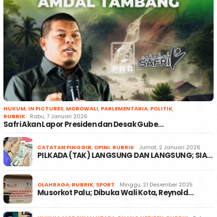
HUKUM
,
IN PICTURES
,
MOROWALI
,
PARLEMENTARIA
,
POLITIK
,
RUBRIK
Rabu, 7 Januari 2026
Safri Akan Lapor Presiden dan Desak Gube…
CATATAN PINGGIR
,
OPINI
,
RUBRIK
Jumat, 2 Januari 2026
PILKADA (TAK) LANGSUNG DAN LANGSUNG; SIA…
OLAHRAGA
,
RUBRIK
,
SPORT
Minggu, 21 Desember 2025
Musorkot Palu; Dibuka Wali Kota, Reynold…