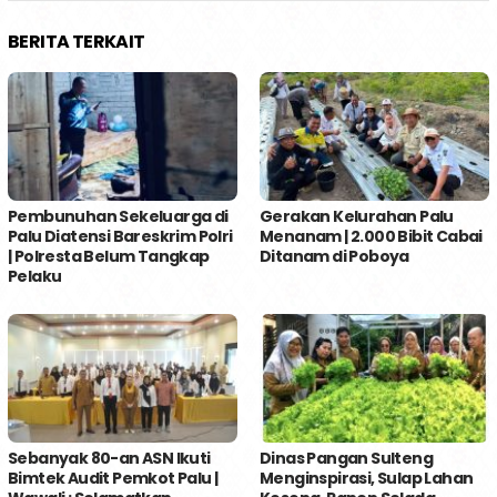
BERITA TERKAIT
Pembunuhan Sekeluarga di
Gerakan Kelurahan Palu
Palu Diatensi Bareskrim Polri
Menanam | 2.000 Bibit Cabai
| Polresta Belum Tangkap
Ditanam di Poboya
Pelaku
Sebanyak 80-an ASN Ikuti
Dinas Pangan Sulteng
Bimtek Audit Pemkot Palu |
Menginspirasi, Sulap Lahan