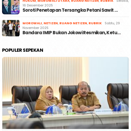
HUKUM
,
MOROWALI UTARA
,
RUANG NETIZEN
,
RUBRIK
Selasa,
16 Desember 2025
Soroti Penetapan Tersangka Petani Sawit …
MOROWALI
,
NETIZEN
,
RUANG NETIZEN
,
RUBRIK
Sabtu, 29
November 2025
Bandara IMIP Bukan Jokowi Resmikan, Ketu…
POPULER SEPEKAN