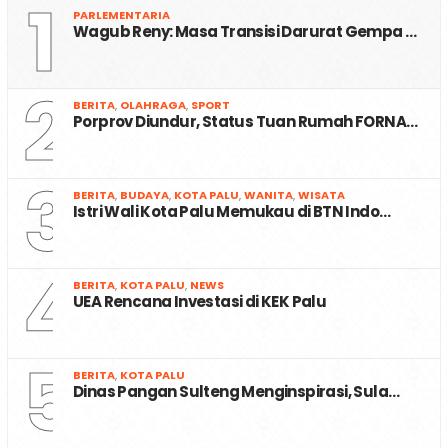
1
PARLEMENTARIA
Wagub Reny: Masa Transisi Darurat Gempa …
2
BERITA
,
OLAHRAGA
,
SPORT
Porprov Diundur, Status Tuan Rumah FORNA…
3
BERITA
,
BUDAYA
,
KOTA PALU
,
WANITA
,
WISATA
Istri Wali Kota Palu Memukau di BTN Indo…
4
BERITA
,
KOTA PALU
,
NEWS
UEA Rencana Investasi di KEK Palu
5
BERITA
,
KOTA PALU
Dinas Pangan Sulteng Menginspirasi, Sula…