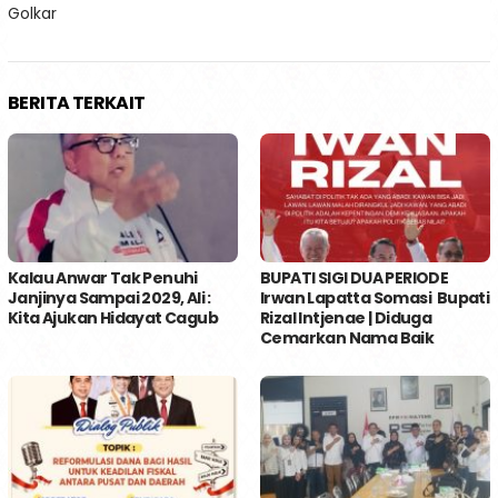
pos
Golkar
BERITA TERKAIT
Kalau Anwar Tak Penuhi
BUPATI SIGI DUA PERIODE
Janjinya Sampai 2029, Ali :
Irwan Lapatta Somasi Bupati
Kita Ajukan Hidayat Cagub
Rizal Intjenae | Diduga
Cemarkan Nama Baik