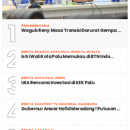
1
PARLEMENTARIA
Wagub Reny: Masa Transisi Darurat Gempa …
2
BERITA
,
BUDAYA
,
KOTA PALU
,
WANITA
,
WISATA
Istri Wali Kota Palu Memukau di BTN Indo…
3
BERITA
,
KOTA PALU
,
NEWS
UEA Rencana Investasi di KEK Palu
4
BERITA
,
KAILIPOST TV
,
NASIONAL
,
OLAHRAGA
Gubernur Anwar Hafid Meradang ! Putusan …
BERITA
,
KOTA PALU