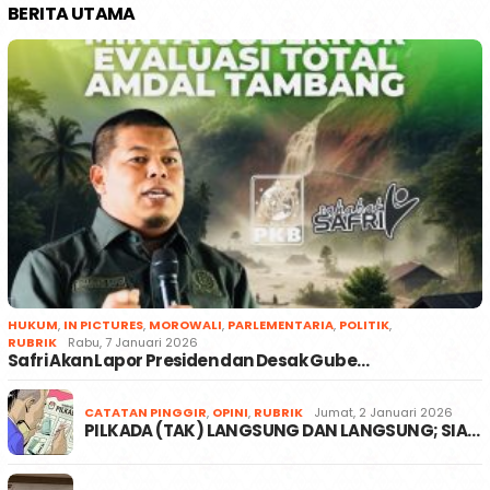
BERITA UTAMA
HUKUM
,
IN PICTURES
,
MOROWALI
,
PARLEMENTARIA
,
POLITIK
,
RUBRIK
Rabu, 7 Januari 2026
Safri Akan Lapor Presiden dan Desak Gube…
CATATAN PINGGIR
,
OPINI
,
RUBRIK
Jumat, 2 Januari 2026
PILKADA (TAK) LANGSUNG DAN LANGSUNG; SIA…