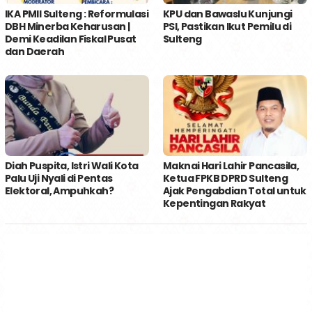
IKA PMII Sulteng : Reformulasi
KPU dan Bawaslu Kunjungi
DBH Minerba Keharusan |
PSI, Pastikan Ikut Pemilu di
Demi Keadilan Fiskal Pusat
Sulteng
dan Daerah
Diah Puspita, Istri Wali Kota
Maknai Hari Lahir Pancasila,
Palu Uji Nyali di Pentas
Ketua FPKB DPRD Sulteng
Elektoral, Ampuhkah?
Ajak Pengabdian Total untuk
Kepentingan Rakyat