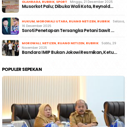
OLAHRAGA
,
RUBRIK
,
SPORT
Minggu, 21 Desember 2025
Musorkot Palu; Dibuka Wali Kota, Reynold…
HUKUM
,
MOROWALI UTARA
,
RUANG NETIZEN
,
RUBRIK
Selasa,
16 Desember 2025
Soroti Penetapan Tersangka Petani Sawit …
MOROWALI
,
NETIZEN
,
RUANG NETIZEN
,
RUBRIK
Sabtu, 29
November 2025
Bandara IMIP Bukan Jokowi Resmikan, Ketu…
POPULER SEPEKAN