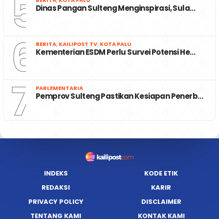
5
Dinas Pangan Sulteng Menginspirasi, Sula…
6
BERITA
,
KAILIPOST TV
,
KOTA PALU
Kementerian ESDM Perlu Survei Potensi He…
7
PARLEMENTARIA
Pemprov Sulteng Pastikan Kesiapan Penerb…
INDEKS
KODE ETIK
REDAKSI
KARIR
PRIVACY POLICY
DISCLAIMER
TENTANG KAMI
KONTAK KAMI