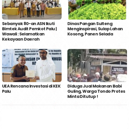
Sebanyak 80-an ASN Ikuti
Dinas Pangan Sulteng
Bimtek Audit Pemkot Palu |
Menginspirasi, Sulap Lahan
Wawali : Selamatkan
Kosong, Panen Selada
Kekayaan Daerah
UEA Rencana Investasi di KEK
Diduga Jual Makanan Babi
Palu
Guling, Warga Tondo Protes
Minta Ditutup !