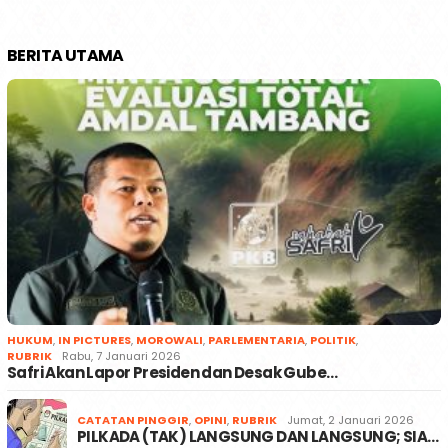
BERITA UTAMA
HUKUM
,
IN PICTURES
,
MOROWALI
,
PARLEMENTARIA
,
POLITIK
,
RUBRIK
Rabu, 7 Januari 2026
Safri Akan Lapor Presiden dan Desak Gube…
CATATAN PINGGIR
,
OPINI
,
RUBRIK
Jumat, 2 Januari 2026
PILKADA (TAK) LANGSUNG DAN LANGSUNG; SIA…