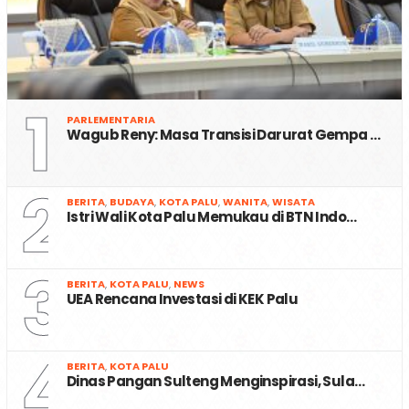
1
PARLEMENTARIA
Wagub Reny: Masa Transisi Darurat Gempa …
2
BERITA
,
BUDAYA
,
KOTA PALU
,
WANITA
,
WISATA
Istri Wali Kota Palu Memukau di BTN Indo…
3
BERITA
,
KOTA PALU
,
NEWS
UEA Rencana Investasi di KEK Palu
4
BERITA
,
KOTA PALU
Dinas Pangan Sulteng Menginspirasi, Sula…