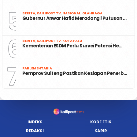
5
BERITA
,
KAILIPOST TV
,
NASIONAL
,
OLAHRAGA
Gubernur Anwar Hafid Meradang ! Putusan …
6
BERITA
,
KAILIPOST TV
,
KOTA PALU
Kementerian ESDM Perlu Survei Potensi He…
7
PARLEMENTARIA
Pemprov Sulteng Pastikan Kesiapan Penerb…
INDEKS
KODE ETIK
REDAKSI
KARIR