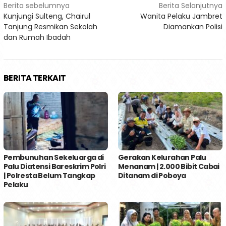
Navigasi
Berita sebelumnya
Berita Selanjutnya
Kunjungi Sulteng, Chairul
Wanita Pelaku Jambret
pos
Tanjung Resmikan Sekolah
Diamankan Polisi
dan Rumah Ibadah
BERITA TERKAIT
Pembunuhan Sekeluarga di
Gerakan Kelurahan Palu
Palu Diatensi Bareskrim Polri
Menanam | 2.000 Bibit Cabai
| Polresta Belum Tangkap
Ditanam di Poboya
Pelaku