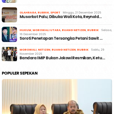
OLAHRAGA
,
RUBRIK
,
SPORT
Minggu, 21 Desember 2025
Musorkot Palu; Dibuka Wali Kota, Reynold…
HUKUM
,
MOROWALI UTARA
,
RUANG NETIZEN
,
RUBRIK
Selasa,
16 Desember 2025
Soroti Penetapan Tersangka Petani Sawit …
MOROWALI
,
NETIZEN
,
RUANG NETIZEN
,
RUBRIK
Sabtu, 29
November 2025
Bandara IMIP Bukan Jokowi Resmikan, Ketu…
POPULER SEPEKAN