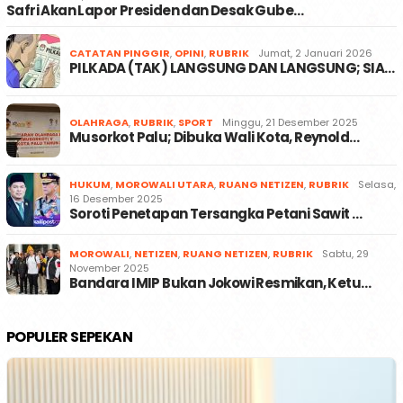
Safri Akan Lapor Presiden dan Desak Gube…
CATATAN PINGGIR
,
OPINI
,
RUBRIK
Jumat, 2 Januari 2026
PILKADA (TAK) LANGSUNG DAN LANGSUNG; SIA…
OLAHRAGA
,
RUBRIK
,
SPORT
Minggu, 21 Desember 2025
Musorkot Palu; Dibuka Wali Kota, Reynold…
HUKUM
,
MOROWALI UTARA
,
RUANG NETIZEN
,
RUBRIK
Selasa,
16 Desember 2025
Soroti Penetapan Tersangka Petani Sawit …
MOROWALI
,
NETIZEN
,
RUANG NETIZEN
,
RUBRIK
Sabtu, 29
November 2025
Bandara IMIP Bukan Jokowi Resmikan, Ketu…
POPULER SEPEKAN