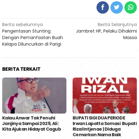
Navigasi
Berita sebelumnya
Berita Selanjutnya
Pengentasan Stunting
Jambret HP, Pelaku Dihakimi
pos
Dengan Pemanfaatan Buah
Massa
Kelapa Diluncurkan di Parigi
BERITA TERKAIT
Kalau Anwar Tak Penuhi
BUPATI SIGI DUA PERIODE
Janjinya Sampai 2029, Ali :
Irwan Lapatta Somasi Bupati
Kita Ajukan Hidayat Cagub
Rizal Intjenae | Diduga
Cemarkan Nama Baik