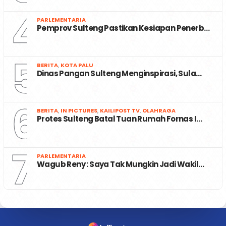
4
PARLEMENTARIA
Pemprov Sulteng Pastikan Kesiapan Penerb…
5
BERITA
,
KOTA PALU
Dinas Pangan Sulteng Menginspirasi, Sula…
6
BERITA
,
IN PICTURES
,
KAILIPOST TV
,
OLAHRAGA
Protes Sulteng Batal Tuan Rumah Fornas I…
7
PARLEMENTARIA
Wagub Reny : Saya Tak Mungkin Jadi Wakil…