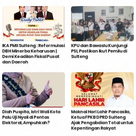
IKA PMII Sulteng : Reformulasi
KPU dan Bawaslu Kunjungi
DBH Minerba Keharusan |
PSI, Pastikan Ikut Pemilu di
Demi Keadilan Fiskal Pusat
Sulteng
dan Daerah
Diah Puspita, Istri Wali Kota
Maknai Hari Lahir Pancasila,
Palu Uji Nyali di Pentas
Ketua FPKB DPRD Sulteng
Elektoral, Ampuhkah?
Ajak Pengabdian Total untuk
Kepentingan Rakyat