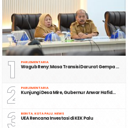
1
PARLEMENTARIA
Wagub Reny: Masa Transisi Darurat Gempa …
2
PARLEMENTARIA
Kunjungi Desa Mire, Gubernur Anwar Hafid…
3
BERITA
,
KOTA PALU
,
NEWS
UEA Rencana Investasi di KEK Palu