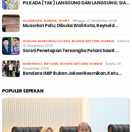
PILKADA (TAK) LANGSUNG DAN LANGSUNG; SIA…
OLAHRAGA
,
RUBRIK
,
SPORT
Minggu, 21 Desember 2025
Musorkot Palu; Dibuka Wali Kota, Reynold…
HUKUM
,
MOROWALI UTARA
,
RUANG NETIZEN
,
RUBRIK
Selasa,
16 Desember 2025
Soroti Penetapan Tersangka Petani Sawit …
MOROWALI
,
NETIZEN
,
RUANG NETIZEN
,
RUBRIK
Sabtu, 29
November 2025
Bandara IMIP Bukan Jokowi Resmikan, Ketu…
POPULER SEPEKAN