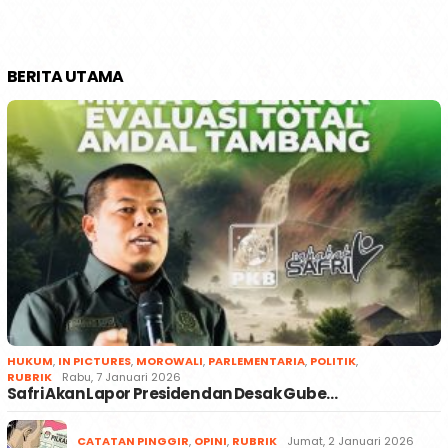
BERITA UTAMA
HUKUM
,
IN PICTURES
,
MOROWALI
,
PARLEMENTARIA
,
POLITIK
,
RUBRIK
Rabu, 7 Januari 2026
Safri Akan Lapor Presiden dan Desak Gube…
CATATAN PINGGIR
,
OPINI
,
RUBRIK
Jumat, 2 Januari 2026