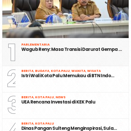
1
PARLEMENTARIA
Wagub Reny: Masa Transisi Darurat Gempa …
2
BERITA
,
BUDAYA
,
KOTA PALU
,
WANITA
,
WISATA
Istri Wali Kota Palu Memukau di BTN Indo…
3
BERITA
,
KOTA PALU
,
NEWS
UEA Rencana Investasi di KEK Palu
BERITA
,
KOTA PALU
Dinas Pangan Sulteng Menginspirasi, Sula…