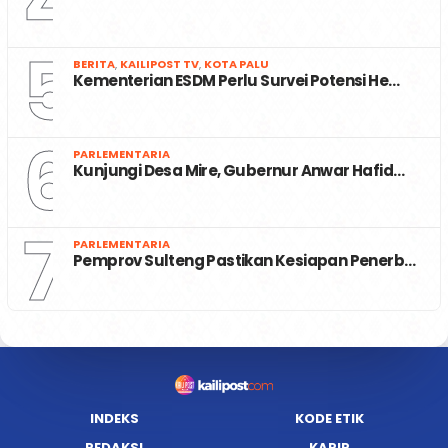
4
5
BERITA
,
KAILIPOST TV
,
KOTA PALU
Kementerian ESDM Perlu Survei Potensi He…
6
PARLEMENTARIA
Kunjungi Desa Mire, Gubernur Anwar Hafid…
7
PARLEMENTARIA
Pemprov Sulteng Pastikan Kesiapan Penerb…
INDEKS
KODE ETIK
REDAKSI
KARIR