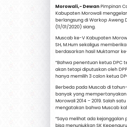
Morowali,- Dewan
Pimpinan Ca
Kabupaten Morowali menggelar
berlangsung di Warkop Aweng 
(11/01/2020) siang.
Muscab ke-V Kabupaten Morowali
SH, M.Hum sekaligus memberika
berdasarkan hasil Muktamar ke-
“Bahwa penentuan ketua DPC ter
akan tetapi diputuskan oleh D
hanya memilih 3 calon ketua DPC
Berbeda pada Muscab di tahun-t
banyak yang mempertanyakan 
Morowali 2014 – 2019. Salah satu
mengatakan bahwa Muscab kali 
“Saya melihat ada kejanggalan p
bisa menunjukkan SK Kepenguru