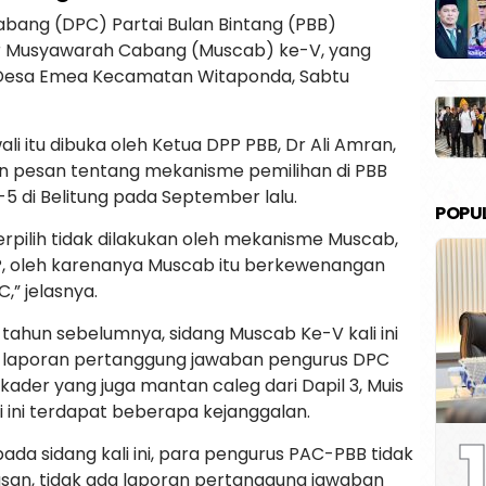
bang (DPC) Partai Bulan Bintang (PBB)
 Musyawarah Cabang (Muscab) ke-V, yang
Desa Emea Kecamatan Witaponda, Sabtu
 itu dibuka oleh Ketua DPP PBB, Dr Ali Amran,
n pesan tentang mekanisme pemilihan di PBB
5 di Belitung pada September lalu.
POPU
pilih tidak dilakukan oleh mekanisme Muscab,
PP, oleh karenanya Muscab itu berkewenangan
,” jelasnya.
ahun sebelumnya, sidang Muscab Ke-V kali ini
laporan pertanggung jawaban pengurus DPC
 kader yang juga mantan caleg dari Dapil 3, Muis
ini terdapat beberapa kejanggalan.
1
ada sidang kali ini, para pengurus PAC-PBB tidak
san, tidak ada laporan pertanggung jawaban