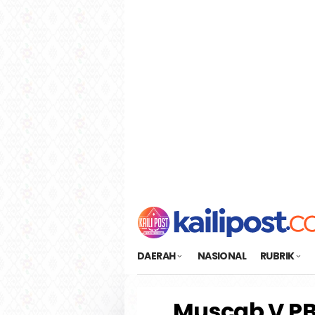
Loncat
tutup
ke
konten
DAERAH
NASIONAL
RUBRIK
Muscab V PB