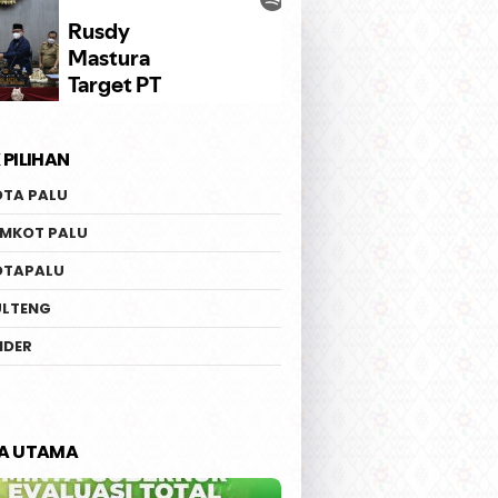
 PILIHAN
OTA PALU
EMKOT PALU
OTAPALU
ULTENG
IDER
TA UTAMA