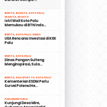
2
BERITA
,
BUDAYA
,
KOTA PALU
,
WANITA
,
WISATA
Istri Wali Kota Palu
Memukau di BTN Indo…
3
BERITA
,
KOTA PALU
,
NEWS
UEA Rencana Investasi di KEK
Palu
4
BERITA
,
KOTA PALU
Dinas Pangan Sulteng
Menginspirasi, Sula…
5
BERITA
,
KAILIPOST TV
,
KOTA PALU
Kementerian ESDM Perlu
Survei Potensi He…
6
PARLEMENTARIA
Kunjungi Desa Mire,