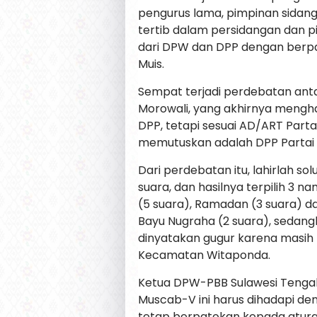
pengurus lama, pimpinan sidan
tertib dalam persidangan dan p
dari DPW dan DPP dengan berpat
Muis.
Sempat terjadi perdebatan ant
Morowali, yang akhirnya mengha
DPP, tetapi sesuai AD/ART Parta
memutuskan adalah DPP Partai 
Dari perdebatan itu, lahirlah sol
suara, dan hasilnya terpilih 3 
(5 suara), Ramadan (3 suara) 
Bayu Nugraha (2 suara), sedang
dinyatakan gugur karena masih 
Kecamatan Witaponda.
Ketua DPW-PBB Sulawesi Teng
Muscab-V ini harus dihadapi den
tetap berpatokan kepada atur