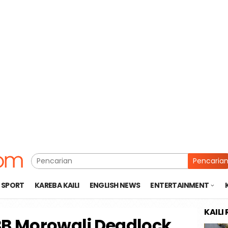
Pencaria
SPORT
KAREBA KAILI
ENGLISH NEWS
ENTERTAINMENT
KAILI
B Morowali Deadlock