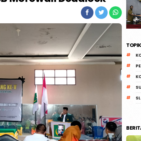
TOPIK
K
P
K
S
SL
BERI