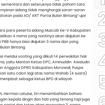
g sementara dan seterusnya tidak paham tata
impinan sidang tidak menghargai saran-saran
okan pada AD/ ART Partai Bulan Bintang” ujar
ara para peserta sidang Muscab ke-V Kabupaten
silkan 4 nama yang nantinya akan diajukan ke
i PBB hanya bisa diajukan 3 nama dan yang
Bulan Bintang.
usi melalui vooting yang diikuti 14 perwakilan hak
nama, yaitu Mantan Ketua DPC, Aminuddin Awaludin
dan Anggota DPRD Kabupaten Morowali, Puspa
kan satu calon lagi atas nama Wahab (4 suara)
menjabat sebagai Ketua BPD di wilayah
ah, Herman Latube, SH menambahkan bahwa
gan kepala dingin dan hati yang tenang tapi juga
an partai dan tetap akan menerima 3 nama