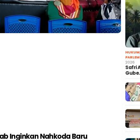
HUKUM
PARLEM
2026
Safri
Gube
ab Inginkan Nahkoda Baru