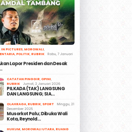
,
IN PICTURES
,
MOROWALI
,
ENTARIA
,
POLITIK
,
RUBRIK
Rabu, 7 Januari
 Akan Lapor Presiden dan Desak
…
CATATAN PINGGIR
,
OPINI
,
RUBRIK
Jumat, 2 Januari 2026
PILKADA (TAK) LANGSUNG
DAN LANGSUNG; SIA…
OLAHRAGA
,
RUBRIK
,
SPORT
Minggu, 21
Desember 2025
Musorkot Palu; Dibuka Wali
Kota, Reynold…
HUKUM
,
MOROWALI UTARA
,
RUANG