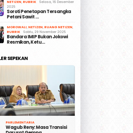
NETIZEN
,
RUBRIK
Selasa, 16 Desember
2025
Soroti Penetapan Tersangka
Petani Sawit …
MOROWALI
,
NETIZEN
,
RUANG NETIZEN
,
RUBRIK
Sabtu, 29 November 2025
Bandara IMIP Bukan Jokowi
Resmikan, Ketu…
LER SEPEKAN
PARLEMENTARIA
Wagub Reny: Masa Transisi
Darurat Gempa …