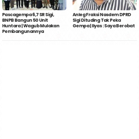
Pascagempa 6,7 SR Sigi,
Anleg Fraksi Nasdem DPRD
BNPB Bangun 50 Unit
Sigi Dituding Tak Peka
Huntara | Wagub Mulakan
Gempa | Ilyas : Saya Berobat
Pembangunannya