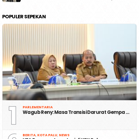
POPULER SEPEKAN
1
PARLEMENTARIA
Wagub Reny: Masa Transisi Darurat Gempa …
BERITA
,
KOTA PALU
,
NEWS