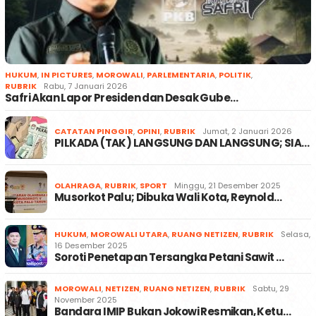
HUKUM
,
IN PICTURES
,
MOROWALI
,
PARLEMENTARIA
,
POLITIK
,
RUBRIK
Rabu, 7 Januari 2026
Safri Akan Lapor Presiden dan Desak Gube…
CATATAN PINGGIR
,
OPINI
,
RUBRIK
Jumat, 2 Januari 2026
PILKADA (TAK) LANGSUNG DAN LANGSUNG; SIA…
OLAHRAGA
,
RUBRIK
,
SPORT
Minggu, 21 Desember 2025
Musorkot Palu; Dibuka Wali Kota, Reynold…
HUKUM
,
MOROWALI UTARA
,
RUANG NETIZEN
,
RUBRIK
Selasa,
16 Desember 2025
Soroti Penetapan Tersangka Petani Sawit …
MOROWALI
,
NETIZEN
,
RUANG NETIZEN
,
RUBRIK
Sabtu, 29
November 2025
Bandara IMIP Bukan Jokowi Resmikan, Ketu…