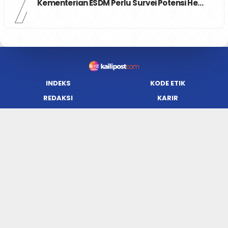
7
Kementerian ESDM Perlu Survei Potensi He…
INDEKS
KODE ETIK
REDAKSI
KARIR
PRIVACY POLICY
DISCLAIMER
TENTANG KAMI
KONTAK KAMI
FORM PENGADUAN
PEDOMAN MEDIA SIBER
JARINGAN SOCIAL
Facebook
Twitter
WordPress
Instagram
Youtube
Flickr
RSS