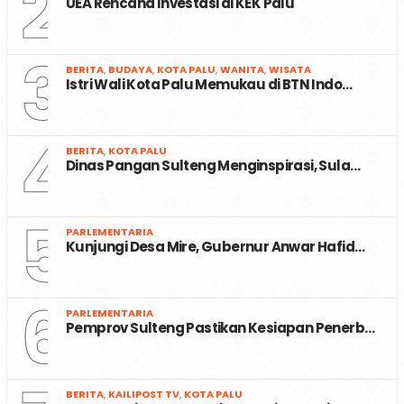
2
UEA Rencana Investasi di KEK Palu
3
BERITA
,
BUDAYA
,
KOTA PALU
,
WANITA
,
WISATA
Istri Wali Kota Palu Memukau di BTN Indo…
4
BERITA
,
KOTA PALU
Dinas Pangan Sulteng Menginspirasi, Sula…
5
PARLEMENTARIA
Kunjungi Desa Mire, Gubernur Anwar Hafid…
6
PARLEMENTARIA
Pemprov Sulteng Pastikan Kesiapan Penerb…
BERITA
,
KAILIPOST TV
,
KOTA PALU