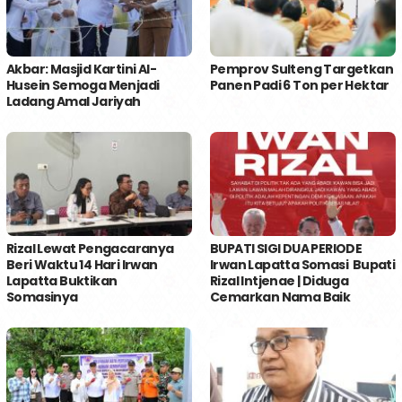
Akbar: Masjid Kartini Al-
Pemprov Sulteng Targetkan
Husein Semoga Menjadi
Panen Padi 6 Ton per Hektar
Ladang Amal Jariyah
Rizal Lewat Pengacaranya
BUPATI SIGI DUA PERIODE
Beri Waktu 14 Hari Irwan
Irwan Lapatta Somasi Bupati
Lapatta Buktikan
Rizal Intjenae | Diduga
Somasinya
Cemarkan Nama Baik