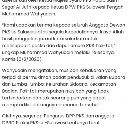
diserahkan oleh Ketua Majelis Syuro PKS Habib Salim
Segaf Al Jufri kepada Ketua DPW PKS Sulawesi Tengah
Muhammad Wahyuddin.
“Kami ucapkan terima kepada seluruh Anggota Dewan
PKS se Sulawesi atas segala kepeduliannya. Insya Allah
hasil penggalangan ini kami salurkan untuk
mensupport posko dan dapur umum PKS Toli-toli,”
ungkap Muhammad Wahyuddin melalui relesanya,
Kamis (6/2/2020).
Wahyuddin mengatakan, musibah kebakaran yang
terjadi di permukiman padat penduduk di Jalan Bubara
dan Lumba-lumba, Kelurahan Sidoarjo, Kecamatan
Baolan, Toli-toli merupakan musibah yang tidak
terhindarkan dan tak seorang pun yang dapat
memprediksi datangnya bencana tersebut.
Olehnya, segenap Pengurus DPP PKS dan anggota
DPRD Fraksi PKS se-Sulawesi tentunya turut