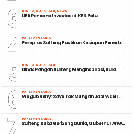
3
BERITA
,
KOTA PALU
,
NEWS
UEA Rencana Investasi di KEK Palu
4
PARLEMENTARIA
Pemprov Sulteng Pastikan Kesiapan Penerb…
5
BERITA
,
KOTA PALU
Dinas Pangan Sulteng Menginspirasi, Sula…
6
PARLEMENTARIA
Wagub Reny : Saya Tak Mungkin Jadi Wakil…
7
PARLEMENTARIA
Sulteng Buka Gerbang Dunia, Gubernur Anw…