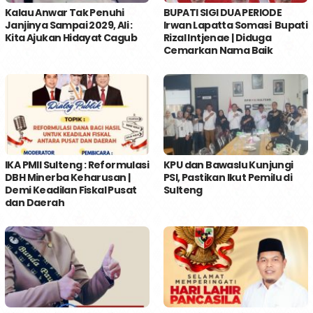
Kalau Anwar Tak Penuhi
BUPATI SIGI DUA PERIODE
Janjinya Sampai 2029, Ali :
Irwan Lapatta Somasi Bupati
Kita Ajukan Hidayat Cagub
Rizal Intjenae | Diduga
Cemarkan Nama Baik
IKA PMII Sulteng : Reformulasi
KPU dan Bawaslu Kunjungi
DBH Minerba Keharusan |
PSI, Pastikan Ikut Pemilu di
Demi Keadilan Fiskal Pusat
Sulteng
dan Daerah