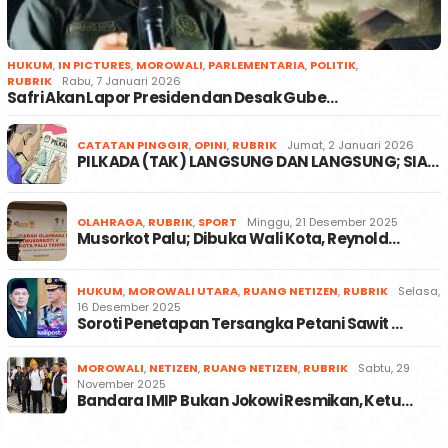
HUKUM
,
IN PICTURES
,
MOROWALI
,
PARLEMENTARIA
,
POLITIK
,
RUBRIK
Rabu, 7 Januari 2026
Safri Akan Lapor Presiden dan Desak Gube…
CATATAN PINGGIR
,
OPINI
,
RUBRIK
Jumat, 2 Januari 2026
PILKADA (TAK) LANGSUNG DAN LANGSUNG; SIA…
OLAHRAGA
,
RUBRIK
,
SPORT
Minggu, 21 Desember 2025
Musorkot Palu; Dibuka Wali Kota, Reynold…
HUKUM
,
MOROWALI UTARA
,
RUANG NETIZEN
,
RUBRIK
Selasa,
16 Desember 2025
Soroti Penetapan Tersangka Petani Sawit …
MOROWALI
,
NETIZEN
,
RUANG NETIZEN
,
RUBRIK
Sabtu, 29
November 2025
Bandara IMIP Bukan Jokowi Resmikan, Ketu…