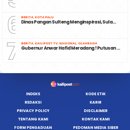
6
BERITA
,
KOTA PALU
Dinas Pangan Sulteng Menginspirasi, Sula…
7
BERITA
,
KAILIPOST TV
,
NASIONAL
,
OLAHRAGA
Gubernur Anwar Hafid Meradang ! Putusan …
INDEKS
KODE ETIK
REDAKSI
KARIR
PRIVACY POLICY
DISCLAIMER
TENTANG KAMI
KONTAK KAMI
FORM PENGADUAN
PEDOMAN MEDIA SIBER