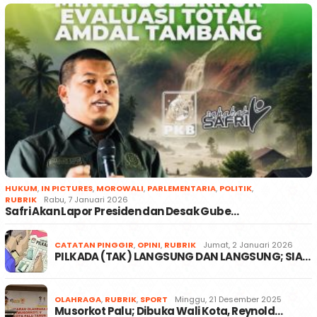
HUKUM
,
IN PICTURES
,
MOROWALI
,
PARLEMENTARIA
,
POLITIK
,
RUBRIK
Rabu, 7 Januari 2026
Safri Akan Lapor Presiden dan Desak Gube…
CATATAN PINGGIR
,
OPINI
,
RUBRIK
Jumat, 2 Januari 2026
PILKADA (TAK) LANGSUNG DAN LANGSUNG; SIA…
OLAHRAGA
,
RUBRIK
,
SPORT
Minggu, 21 Desember 2025
Musorkot Palu; Dibuka Wali Kota, Reynold…