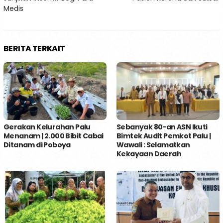
Medis
BERITA TERKAIT
Gerakan Kelurahan Palu
Sebanyak 80-an ASN Ikuti
Menanam | 2.000 Bibit Cabai
Bimtek Audit Pemkot Palu |
Ditanam di Poboya
Wawali : Selamatkan
Kekayaan Daerah