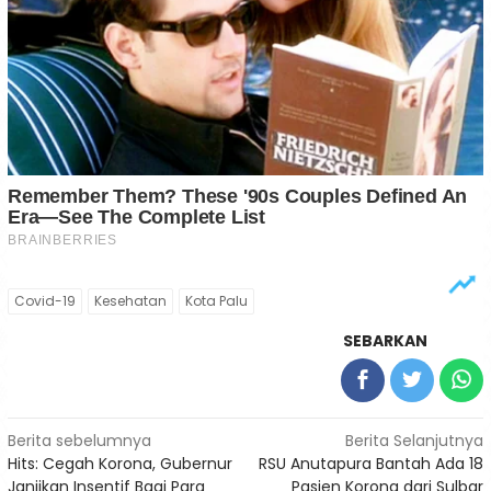
Covid-19
Kesehatan
Kota Palu
SEBARKAN
Navigasi
Berita sebelumnya
Berita Selanjutnya
Hits: Cegah Korona, Gubernur
RSU Anutapura Bantah Ada 18
pos
Janjikan Insentif Bagi Para
Pasien Korona dari Sulbar