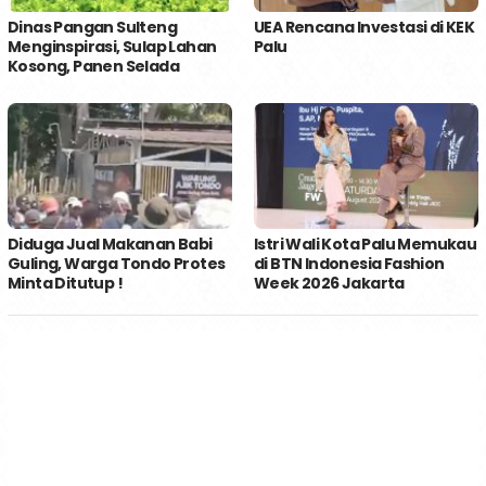
Dinas Pangan Sulteng
UEA Rencana Investasi di KEK
Menginspirasi, Sulap Lahan
Palu
Kosong, Panen Selada
Diduga Jual Makanan Babi
Istri Wali Kota Palu Memukau
Guling, Warga Tondo Protes
di BTN Indonesia Fashion
Minta Ditutup !
Week 2026 Jakarta