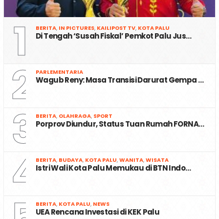
1
BERITA
,
IN PICTURES
,
KAILIPOST TV
,
KOTA PALU
Di Tengah ‘Susah Fiskal’ Pemkot Palu Jus…
2
PARLEMENTARIA
Wagub Reny: Masa Transisi Darurat Gempa …
3
BERITA
,
OLAHRAGA
,
SPORT
Porprov Diundur, Status Tuan Rumah FORNA…
4
BERITA
,
BUDAYA
,
KOTA PALU
,
WANITA
,
WISATA
Istri Wali Kota Palu Memukau di BTN Indo…
5
BERITA
,
KOTA PALU
,
NEWS
UEA Rencana Investasi di KEK Palu