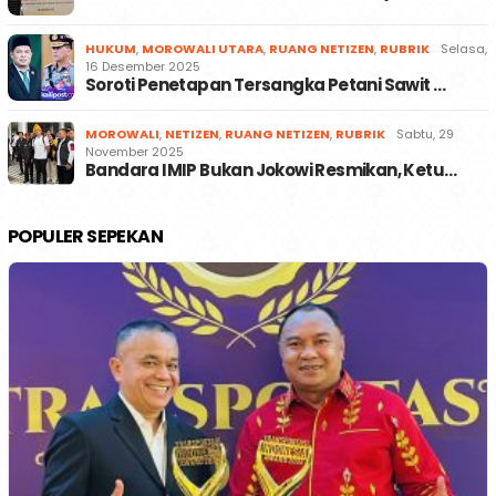
HUKUM
,
MOROWALI UTARA
,
RUANG NETIZEN
,
RUBRIK
Selasa,
16 Desember 2025
Soroti Penetapan Tersangka Petani Sawit …
MOROWALI
,
NETIZEN
,
RUANG NETIZEN
,
RUBRIK
Sabtu, 29
November 2025
Bandara IMIP Bukan Jokowi Resmikan, Ketu…
POPULER SEPEKAN