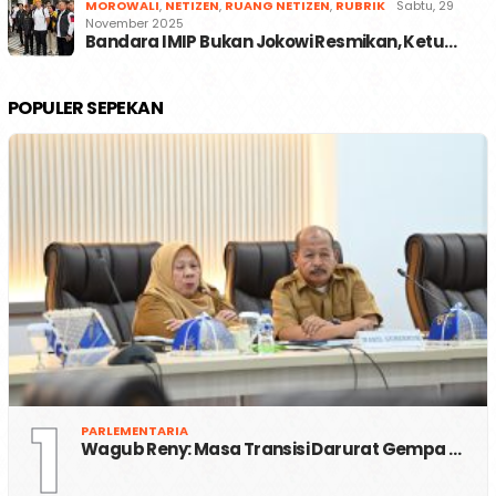
MOROWALI
,
NETIZEN
,
RUANG NETIZEN
,
RUBRIK
Sabtu, 29
November 2025
Bandara IMIP Bukan Jokowi Resmikan, Ketu…
POPULER SEPEKAN
1
PARLEMENTARIA
Wagub Reny: Masa Transisi Darurat Gempa …