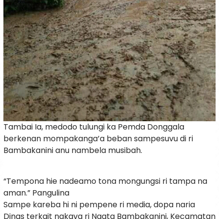
Tambai Ia, medodo tulungi ka Pemda Donggala
berkenan mompakanga’a beban sampesuvu di ri
Bambakanini anu nambela musibah.
“Tempona hie nadeamo tona mongungsi ri tampa na
aman.” Pangulina
Sampe kareba hi ni pempene ri media, dopa naria
Dinas terkait nakava ri Ngata Bambakanini, Kecamatan