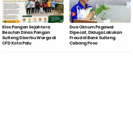
Kios Pangan Sejahtera
Dua Oknum Pegawai
Besutan Dinas Pangan
Dipecat, Diduga Lakukan
Sulteng Diserbu Warga di
Fraud di Bank Sulteng
CFD Kota Palu
Cabang Poso