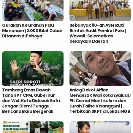
Gerakan Kelurahan Palu
Sebanyak 80-an ASN Ikuti
Menanam | 2.000 Bibit Cabai
Bimtek Audit Pemkot Palu |
Ditanam di Poboya
Wawali : Selamatkan
Kekayaan Daerah
Tambang Emas Bawah
Anleg Dekot Alfian
Tanah PT CPM, Gubernur
Mendesak Wali Kota Evaluasi
dan Wali Kota Didesak Safri:
Plt Camat Mantikulore dan
Jangan Diam! Tunggu
Lurah Talise Valangguni |
Bencana Baru Bergerak
Terbitkan SKPT di Lokasi HGB