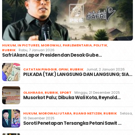
HUKUM
,
IN PICTURES
,
MOROWALI
,
PARLEMENTARIA
,
POLITIK
,
RUBRIK
Rabu, 7 Januari 2026
Safri Akan Lapor Presiden dan Desak Gube…
CATATAN PINGGIR
,
OPINI
,
RUBRIK
Jumat, 2 Januari 2026
PILKADA (TAK) LANGSUNG DAN LANGSUNG; SIA…
OLAHRAGA
,
RUBRIK
,
SPORT
Minggu, 21 Desember 2025
Musorkot Palu; Dibuka Wali Kota, Reynold…
HUKUM
,
MOROWALI UTARA
,
RUANG NETIZEN
,
RUBRIK
Selasa,
16 Desember 2025
Soroti Penetapan Tersangka Petani Sawit …