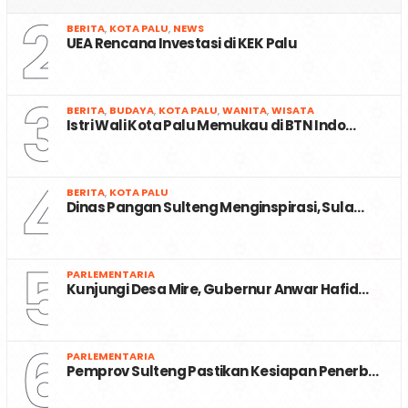
2
BERITA
,
KOTA PALU
,
NEWS
UEA Rencana Investasi di KEK Palu
3
BERITA
,
BUDAYA
,
KOTA PALU
,
WANITA
,
WISATA
Istri Wali Kota Palu Memukau di BTN Indo…
4
BERITA
,
KOTA PALU
Dinas Pangan Sulteng Menginspirasi, Sula…
5
PARLEMENTARIA
Kunjungi Desa Mire, Gubernur Anwar Hafid…
6
PARLEMENTARIA
Pemprov Sulteng Pastikan Kesiapan Penerb…