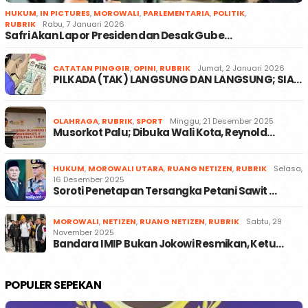
HUKUM
,
IN PICTURES
,
MOROWALI
,
PARLEMENTARIA
,
POLITIK
,
RUBRIK
Rabu, 7 Januari 2026
Safri Akan Lapor Presiden dan Desak Gube…
CATATAN PINGGIR
,
OPINI
,
RUBRIK
Jumat, 2 Januari 2026
PILKADA (TAK) LANGSUNG DAN LANGSUNG; SIA…
OLAHRAGA
,
RUBRIK
,
SPORT
Minggu, 21 Desember 2025
Musorkot Palu; Dibuka Wali Kota, Reynold…
HUKUM
,
MOROWALI UTARA
,
RUANG NETIZEN
,
RUBRIK
Selasa,
16 Desember 2025
Soroti Penetapan Tersangka Petani Sawit …
MOROWALI
,
NETIZEN
,
RUANG NETIZEN
,
RUBRIK
Sabtu, 29
November 2025
Bandara IMIP Bukan Jokowi Resmikan, Ketu…
POPULER SEPEKAN