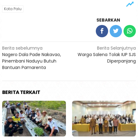
Kota Palu
SEBARKAN
Navigasi
Berita sebelumnya
Berita Selanjutnya
Nagero Dala Pade Nakavao,
Warga Salena Tolak IUP SJS
pos
Pinembani Naduyu Butuh
Diperpanjang
Bantuan Pamarenta
BERITA TERKAIT