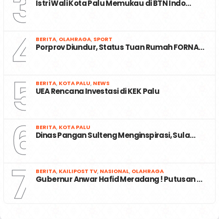
3
Istri Wali Kota Palu Memukau di BTN Indo…
4
BERITA
,
OLAHRAGA
,
SPORT
Porprov Diundur, Status Tuan Rumah FORNA…
5
BERITA
,
KOTA PALU
,
NEWS
UEA Rencana Investasi di KEK Palu
6
BERITA
,
KOTA PALU
Dinas Pangan Sulteng Menginspirasi, Sula…
7
BERITA
,
KAILIPOST TV
,
NASIONAL
,
OLAHRAGA
Gubernur Anwar Hafid Meradang ! Putusan …