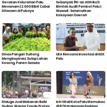
Gerakan Kelurahan Palu
Sebanyak 80-an ASN Ikuti
Menanam | 2.000 Bibit Cabai
Bimtek Audit Pemkot Palu |
Ditanam di Poboya
Wawali : Selamatkan
Kekayaan Daerah
Dinas Pangan Sulteng
UEA Rencana Investasi di KEK
Menginspirasi, Sulap Lahan
Palu
Kosong, Panen Selada
Diduga Jual Makanan Babi
Istri Wali Kota Palu Memukau
Guling, Warga Tondo Protes
di BTN Indonesia Fashion