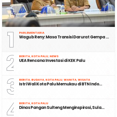
1
PARLEMENTARIA
Wagub Reny: Masa Transisi Darurat Gempa …
2
BERITA
,
KOTA PALU
,
NEWS
UEA Rencana Investasi di KEK Palu
3
BERITA
,
BUDAYA
,
KOTA PALU
,
WANITA
,
WISATA
Istri Wali Kota Palu Memukau di BTN Indo…
4
BERITA
,
KOTA PALU
Dinas Pangan Sulteng Menginspirasi, Sula…