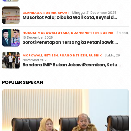
OLAHRAGA
,
RUBRIK
,
SPORT
Minggu, 21 Desember 2025
Musorkot Palu; Dibuka Wali Kota, Reynold…
HUKUM
,
MOROWALI UTARA
,
RUANG NETIZEN
,
RUBRIK
Selasa,
16 Desember 2025
Soroti Penetapan Tersangka Petani Sawit …
MOROWALI
,
NETIZEN
,
RUANG NETIZEN
,
RUBRIK
Sabtu, 29
November 2025
Bandara IMIP Bukan Jokowi Resmikan, Ketu…
POPULER SEPEKAN