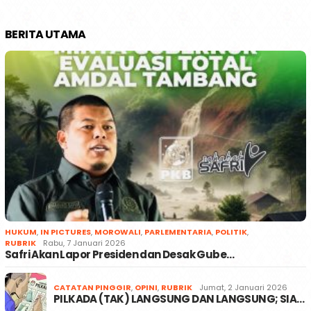
BERITA UTAMA
HUKUM
,
IN PICTURES
,
MOROWALI
,
PARLEMENTARIA
,
POLITIK
,
RUBRIK
Rabu, 7 Januari 2026
Safri Akan Lapor Presiden dan Desak Gube…
CATATAN PINGGIR
,
OPINI
,
RUBRIK
Jumat, 2 Januari 2026
PILKADA (TAK) LANGSUNG DAN LANGSUNG; SIA…