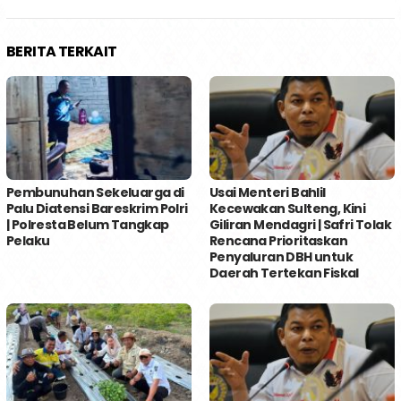
BERITA TERKAIT
Pembunuhan Sekeluarga di
Usai Menteri Bahlil
Palu Diatensi Bareskrim Polri
Kecewakan Sulteng, Kini
| Polresta Belum Tangkap
Giliran Mendagri | Safri Tolak
Pelaku
Rencana Prioritaskan
Penyaluran DBH untuk
Daerah Tertekan Fiskal