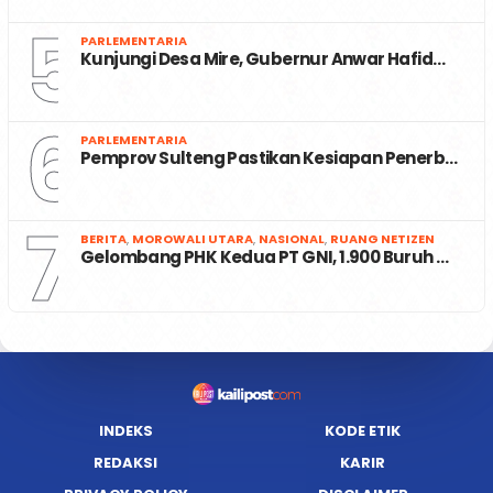
5
PARLEMENTARIA
Kunjungi Desa Mire, Gubernur Anwar Hafid…
6
PARLEMENTARIA
Pemprov Sulteng Pastikan Kesiapan Penerb…
7
BERITA
,
MOROWALI UTARA
,
NASIONAL
,
RUANG NETIZEN
Gelombang PHK Kedua PT GNI, 1.900 Buruh …
INDEKS
KODE ETIK
REDAKSI
KARIR