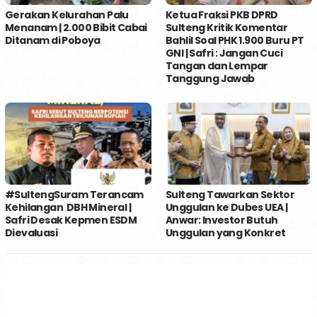
Gerakan Kelurahan Palu
Ketua Fraksi PKB DPRD
Menanam | 2.000 Bibit Cabai
Sulteng Kritik Komentar
Ditanam di Poboya
Bahlil Soal PHK 1.900 Buru PT
GNI | Safri : Jangan Cuci
Tangan dan Lempar
Tanggung Jawab
#SultengSuram Terancam
Sulteng Tawarkan Sektor
Kehilangan DBH Mineral |
Unggulan ke Dubes UEA |
Safri Desak Kepmen ESDM
Anwar: Investor Butuh
Dievaluasi
Unggulan yang Konkret