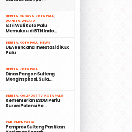
2
BERITA
,
BUDAYA
,
KOTA PALU
,
WANITA
,
WISATA
Istri Wali Kota Palu
Memukau di BTN Indo…
3
BERITA
,
KOTA PALU
,
NEWS
UEA Rencana Investasi di KEK
Palu
4
BERITA
,
KOTA PALU
Dinas Pangan Sulteng
Menginspirasi, Sula…
5
BERITA
,
KAILIPOST TV
,
KOTA PALU
Kementerian ESDM Perlu
Survei Potensi He…
6
PARLEMENTARIA
Pemprov Sulteng Pastikan