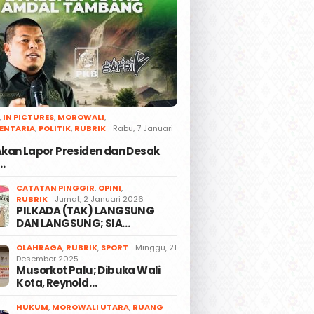
,
IN PICTURES
,
MOROWALI
,
ENTARIA
,
POLITIK
,
RUBRIK
Rabu, 7 Januari
 Akan Lapor Presiden dan Desak
…
CATATAN PINGGIR
,
OPINI
,
RUBRIK
Jumat, 2 Januari 2026
PILKADA (TAK) LANGSUNG
DAN LANGSUNG; SIA…
OLAHRAGA
,
RUBRIK
,
SPORT
Minggu, 21
Desember 2025
Musorkot Palu; Dibuka Wali
Kota, Reynold…
HUKUM
,
MOROWALI UTARA
,
RUANG