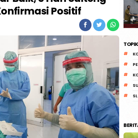
onfirmasi Positif
TOPIK
K
P
K
S
SL
BERI