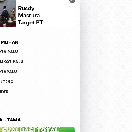
 PILIHAN
OTA PALU
EMKOT PALU
OTAPALU
ULTENG
IDER
TA UTAMA