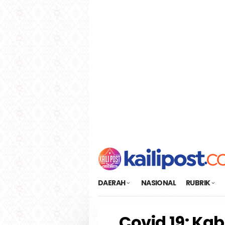
Loncat
tutup
ke
konten
DAERAH
NASIONAL
RUBRIK
Covid 19: Kab