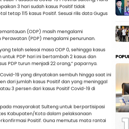
aikan 3 hari sudah kasus Positif tidak
 tetap 115 kasus Positif. Sesuai rilis data Gugus
Pemantauan (ODP) masih mengalami
 Perawatan (PDP) mengalami penurunan.
yang telah selesai masa ODP 0, sehingga kasus
POPU
 untuk PDP hari ini bertambah 2 kasus dan
sus PDP turun menjadi 22 orang,” paparnya.
f Covid-19 yang dinyatakan sembuh hingga saat ini
n dari jumlah kasus Positif dan yang meninggal
au 3 persen dari kasus Positif Covid-19 di
ada masyarakat Sulteng untuk berpartisipasi
nkes Kabupaten/Kota dalam pelaksanaan
1
erkonfirmasi Positif. Guna memutus mata rantai