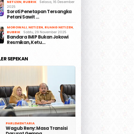
NETIZEN
,
RUBRIK
Selasa, 16 Desember
2025
Soroti Penetapan Tersangka
Petani Sawit …
MOROWALI
,
NETIZEN
,
RUANG NETIZEN
,
RUBRIK
Sabtu, 29 November 2025
Bandara IMIP Bukan Jokowi
Resmikan, Ketu…
LER SEPEKAN
PARLEMENTARIA
Wagub Reny: Masa Transisi
Darurat Gempa …