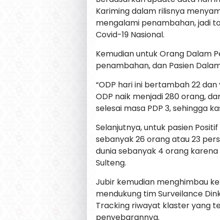
Kariming dalam rilisnya menyamp
mengalami penambahan, jadi total
Covid-19 Nasional.
Kemudian untuk Orang Dalam 
penambahan, dan Pasien Dalam
“ODP hari ini bertambah 22 dan 
ODP naik menjadi 280 orang, dan
selesai masa PDP 3, sehingga ka
Selanjutnya, untuk pasien Positi
sebanyak 26 orang atau 23 perse
dunia sebanyak 4 orang karena at
Sulteng.
Jubir kemudian menghimbau kep
mendukung tim Surveilance Di
Tracking riwayat klaster yang t
penyebarannya.