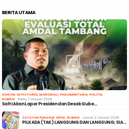
BERITA UTAMA
HUKUM
,
IN PICTURES
,
MOROWALI
,
PARLEMENTARIA
,
POLITIK
,
RUBRIK
Rabu, 7 Januari 2026
Safri Akan Lapor Presiden dan Desak Gube…
CATATAN PINGGIR
,
OPINI
,
RUBRIK
Jumat, 2 Januari 2026
PILKADA (TAK) LANGSUNG DAN LANGSUNG; SIA…