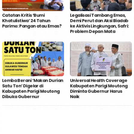
Catatan Kritis ‘Bumi
Legalisasi Tambang Emas,
Khatulistiwa’ 24 Tahun
Demi Perut dan Aksi Biadab
Parimo: Pangan atau Emas?
ke Aktivis Lingkungan, Safri:
Problem Depan Mata
Lomba Berani ‘Makan Durian
Universal Health Coverage
Satu Ton’ Digelar di
Kabupaten Parigi Moutong
Kabupaten Parigi Moutong
Diminta Gubernur Harus
Dibuka Gubernur
Naik