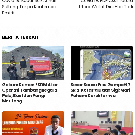
Covid 19: Kabar Baik, 3 Hari
Covid 19: PDP Asal Tatura
pos
Sulteng Tanpa Konfirmasi
Utara Wafat Dini Hari Tadi
Positif
BERITA TERKAIT
Gakum Kemen ESDM Akan
Sesar Sausu Picu Gempa 6,7
Operasi Tambang Ilegal di
SR di Kota Palu dan Sigi; Mari
Palu, Buol dan Parigi
Pahami Karakternya
Moutong