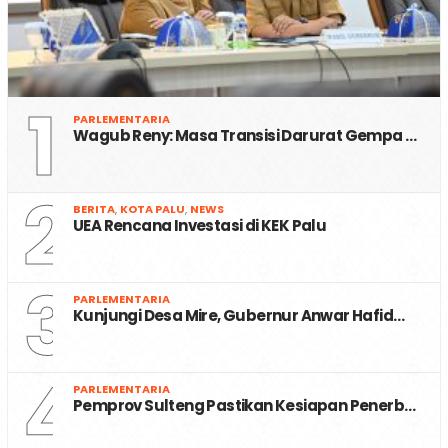
1
PARLEMENTARIA
Wagub Reny: Masa Transisi Darurat Gempa …
2
BERITA
,
KOTA PALU
,
NEWS
UEA Rencana Investasi di KEK Palu
3
PARLEMENTARIA
Kunjungi Desa Mire, Gubernur Anwar Hafid…
4
PARLEMENTARIA
Pemprov Sulteng Pastikan Kesiapan Penerb…