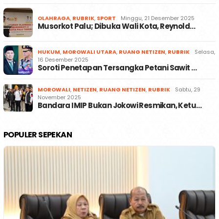
OLAHRAGA
,
RUBRIK
,
SPORT
Minggu, 21 Desember 2025
Musorkot Palu; Dibuka Wali Kota, Reynold…
HUKUM
,
MOROWALI UTARA
,
RUANG NETIZEN
,
RUBRIK
Selasa,
16 Desember 2025
Soroti Penetapan Tersangka Petani Sawit …
MOROWALI
,
NETIZEN
,
RUANG NETIZEN
,
RUBRIK
Sabtu, 29
November 2025
Bandara IMIP Bukan Jokowi Resmikan, Ketu…
POPULER SEPEKAN