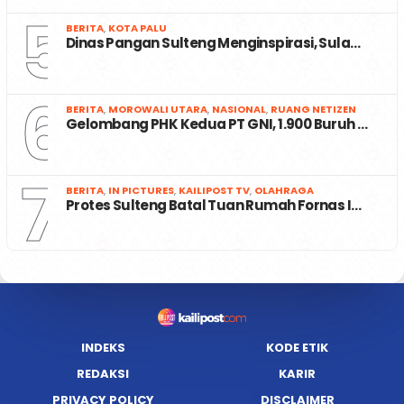
5
BERITA
,
KOTA PALU
Dinas Pangan Sulteng Menginspirasi, Sula…
6
BERITA
,
MOROWALI UTARA
,
NASIONAL
,
RUANG NETIZEN
Gelombang PHK Kedua PT GNI, 1.900 Buruh …
7
BERITA
,
IN PICTURES
,
KAILIPOST TV
,
OLAHRAGA
Protes Sulteng Batal Tuan Rumah Fornas I…
INDEKS
KODE ETIK
REDAKSI
KARIR
PRIVACY POLICY
DISCLAIMER