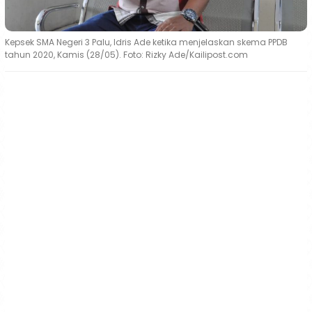
Kepsek SMA Negeri 3 Palu, Idris Ade ketika menjelaskan skema PPDB
tahun 2020, Kamis (28/05). Foto: Rizky Ade/Kailipost.com