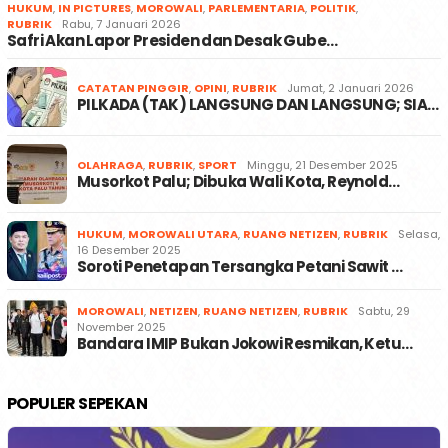
HUKUM
,
IN PICTURES
,
MOROWALI
,
PARLEMENTARIA
,
POLITIK
,
RUBRIK
Rabu, 7 Januari 2026
Safri Akan Lapor Presiden dan Desak Gube…
CATATAN PINGGIR
,
OPINI
,
RUBRIK
Jumat, 2 Januari 2026
PILKADA (TAK) LANGSUNG DAN LANGSUNG; SIA…
OLAHRAGA
,
RUBRIK
,
SPORT
Minggu, 21 Desember 2025
Musorkot Palu; Dibuka Wali Kota, Reynold…
HUKUM
,
MOROWALI UTARA
,
RUANG NETIZEN
,
RUBRIK
Selasa,
16 Desember 2025
Soroti Penetapan Tersangka Petani Sawit …
MOROWALI
,
NETIZEN
,
RUANG NETIZEN
,
RUBRIK
Sabtu, 29
November 2025
Bandara IMIP Bukan Jokowi Resmikan, Ketu…
POPULER SEPEKAN