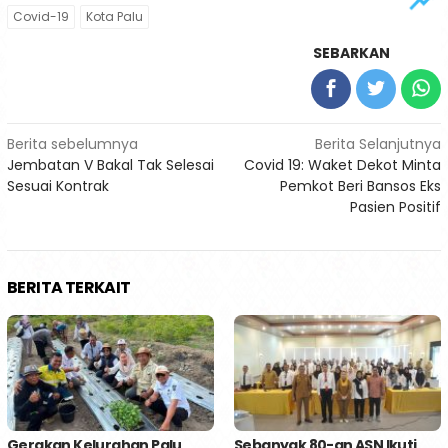
Covid-19
Kota Palu
SEBARKAN
Navigasi
Berita sebelumnya
Berita Selanjutnya
Jembatan V Bakal Tak Selesai
Covid 19: Waket Dekot Minta
pos
Sesuai Kontrak
Pemkot Beri Bansos Eks
Pasien Positif
BERITA TERKAIT
Gerakan Kelurahan Palu
Sebanyak 80-an ASN Ikuti