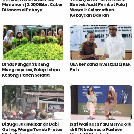
Menanam | 2.000 Bibit Cabai
Bimtek Audit Pemkot Palu |
Ditanam di Poboya
Wawali : Selamatkan
Kekayaan Daerah
Dinas Pangan Sulteng
UEA Rencana Investasi di KEK
Menginspirasi, Sulap Lahan
Palu
Kosong, Panen Selada
Diduga Jual Makanan Babi
Istri Wali Kota Palu Memukau
Guling, Warga Tondo Protes
di BTN Indonesia Fashion