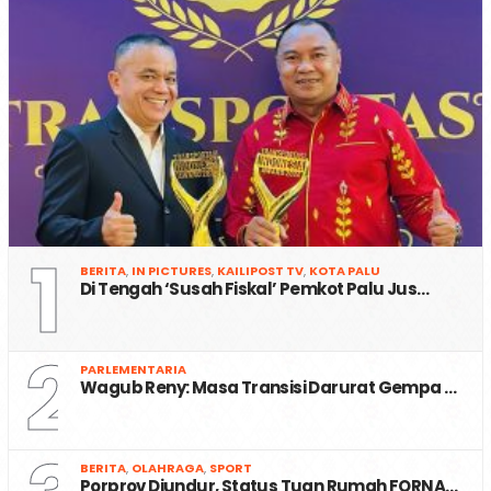
1
BERITA
,
IN PICTURES
,
KAILIPOST TV
,
KOTA PALU
Di Tengah ‘Susah Fiskal’ Pemkot Palu Jus…
2
PARLEMENTARIA
Wagub Reny: Masa Transisi Darurat Gempa …
BERITA
,
OLAHRAGA
,
SPORT
Porprov Diundur, Status Tuan Rumah FORNA…