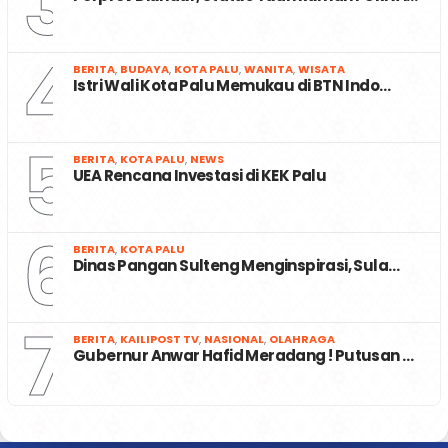
3
4
BERITA
,
BUDAYA
,
KOTA PALU
,
WANITA
,
WISATA
Istri Wali Kota Palu Memukau di BTN Indo…
5
BERITA
,
KOTA PALU
,
NEWS
UEA Rencana Investasi di KEK Palu
6
BERITA
,
KOTA PALU
Dinas Pangan Sulteng Menginspirasi, Sula…
7
BERITA
,
KAILIPOST TV
,
NASIONAL
,
OLAHRAGA
Gubernur Anwar Hafid Meradang ! Putusan …