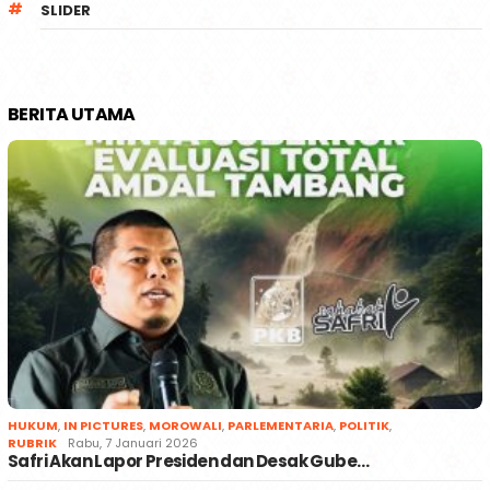
SLIDER
BERITA UTAMA
HUKUM
,
IN PICTURES
,
MOROWALI
,
PARLEMENTARIA
,
POLITIK
,
RUBRIK
Rabu, 7 Januari 2026
Safri Akan Lapor Presiden dan Desak Gube…