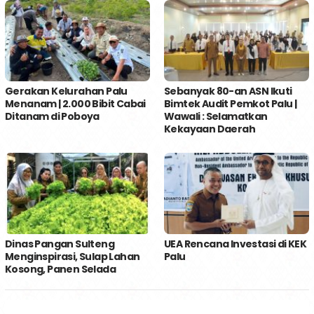
Gerakan Kelurahan Palu
Sebanyak 80-an ASN Ikuti
Menanam | 2.000 Bibit Cabai
Bimtek Audit Pemkot Palu |
Ditanam di Poboya
Wawali : Selamatkan
Kekayaan Daerah
Dinas Pangan Sulteng
UEA Rencana Investasi di KEK
Menginspirasi, Sulap Lahan
Palu
Kosong, Panen Selada