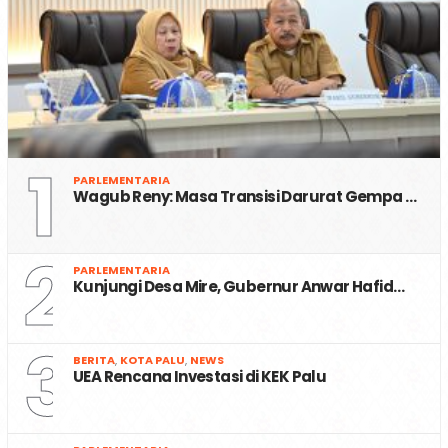
1
PARLEMENTARIA
Wagub Reny: Masa Transisi Darurat Gempa …
2
PARLEMENTARIA
Kunjungi Desa Mire, Gubernur Anwar Hafid…
3
BERITA
,
KOTA PALU
,
NEWS
UEA Rencana Investasi di KEK Palu