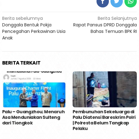
Navigasi
Berita sebelumnya
Berita Selanjutnya
Donggala Bentuk Pokja
Rapat Pansus DPRD Donggala
pos
Pencegahan Perkawinan Usia
Bahas Temuan BPK RI
Anak
BERITA TERKAIT
Palu – Guangzhou; Menaruh
Pembunuhan Sekeluarga di
Asa Menduniakan Sulteng
Palu Diatensi Bareskrim Polri
dari Tiongkok
| Polresta Belum Tangkap
Pelaku