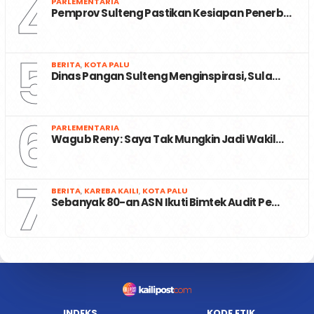
4
PARLEMENTARIA
Pemprov Sulteng Pastikan Kesiapan Penerb…
5
BERITA
,
KOTA PALU
Dinas Pangan Sulteng Menginspirasi, Sula…
6
PARLEMENTARIA
Wagub Reny : Saya Tak Mungkin Jadi Wakil…
7
BERITA
,
KAREBA KAILI
,
KOTA PALU
Sebanyak 80-an ASN Ikuti Bimtek Audit Pe…
INDEKS
KODE ETIK