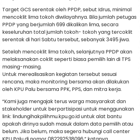
Target GCS serentak oleh PPDP, sebut Idrus, minimal
mencoklit lima tokoh diwilayahnya. Bila jumlah petugas
PPDP yang berjumlah 699 dikalikan lima, secara
keseluruhan total jumlah tokoh- tokoh yang tercoklit
serentak di hari Sabtu tersebut, sebanyak 3495 jiwa.
Setelah mencoklit lima tokoh, selanjutnya PPDP akan
melaksanakan coklit seperti biasa pemilih lain di TPS
masing-masing.
Untuk merealisasikan kegiatan tersebut sesuai
rencana, maka monitoring bersama akan dilakukan
oleh KPU Palu bersama PPK, PPS, dan mitra kerja.
“Kami juga mengajak terus warga masyarakat dan
stakeholder untuk berpartisipasi untuk menggunakan
link: lindungihakpilihmu.kpu.go.id untuk alat bantu
apakah dirinya sudah masuk dalam data pemilih atau
belum. Jika belum, maka segera hubungi call center
KPU Palu di nomor 082292538096,” katanya.