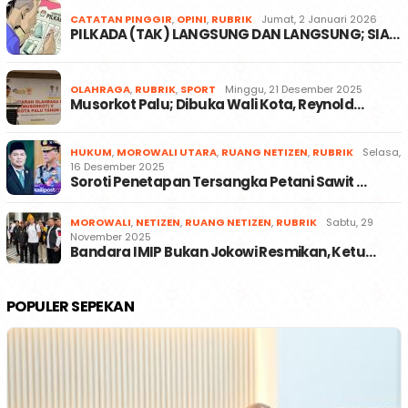
CATATAN PINGGIR
,
OPINI
,
RUBRIK
Jumat, 2 Januari 2026
PILKADA (TAK) LANGSUNG DAN LANGSUNG; SIA…
OLAHRAGA
,
RUBRIK
,
SPORT
Minggu, 21 Desember 2025
Musorkot Palu; Dibuka Wali Kota, Reynold…
HUKUM
,
MOROWALI UTARA
,
RUANG NETIZEN
,
RUBRIK
Selasa,
16 Desember 2025
Soroti Penetapan Tersangka Petani Sawit …
MOROWALI
,
NETIZEN
,
RUANG NETIZEN
,
RUBRIK
Sabtu, 29
November 2025
Bandara IMIP Bukan Jokowi Resmikan, Ketu…
POPULER SEPEKAN