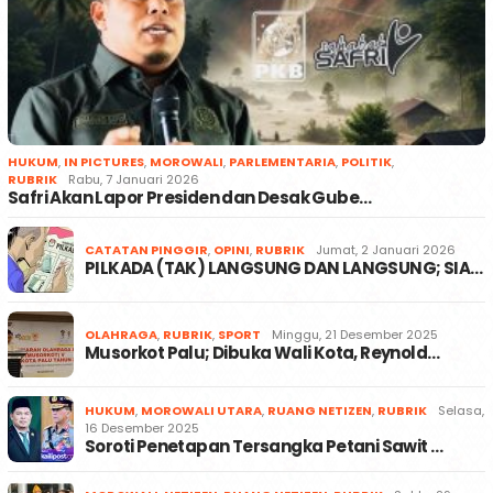
HUKUM
,
IN PICTURES
,
MOROWALI
,
PARLEMENTARIA
,
POLITIK
,
RUBRIK
Rabu, 7 Januari 2026
Safri Akan Lapor Presiden dan Desak Gube…
CATATAN PINGGIR
,
OPINI
,
RUBRIK
Jumat, 2 Januari 2026
PILKADA (TAK) LANGSUNG DAN LANGSUNG; SIA…
OLAHRAGA
,
RUBRIK
,
SPORT
Minggu, 21 Desember 2025
Musorkot Palu; Dibuka Wali Kota, Reynold…
HUKUM
,
MOROWALI UTARA
,
RUANG NETIZEN
,
RUBRIK
Selasa,
16 Desember 2025
Soroti Penetapan Tersangka Petani Sawit …