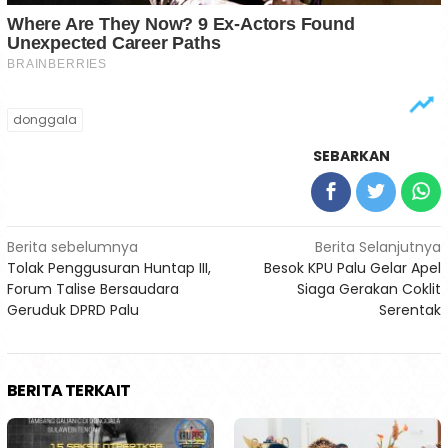
donggala
SEBARKAN
Navigasi
Berita sebelumnya
Berita Selanjutnya
Tolak Penggusuran Huntap III,
Besok KPU Palu Gelar Apel
pos
Forum Talise Bersaudara
Siaga Gerakan Coklit
Geruduk DPRD Palu
Serentak
BERITA TERKAIT