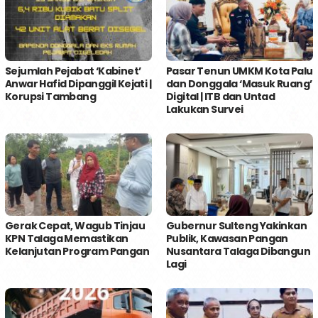
Sejumlah Pejabat ‘Kabinet’
Pasar Tenun UMKM Kota Palu
Anwar Hafid Dipanggil Kejati |
dan Donggala ‘Masuk Ruang’
Korupsi Tambang
Digital | ITB dan Untad
Lakukan Survei
Gerak Cepat, Wagub Tinjau
Gubernur Sulteng Yakinkan
KPN Talaga Memastikan
Publik, Kawasan Pangan
Kelanjutan Program Pangan
Nusantara Talaga Dibangun
Lagi