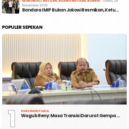
MOROWALI
,
NETIZEN
,
RUANG NETIZEN
,
RUBRIK
Sabtu, 29
November 2025
Bandara IMIP Bukan Jokowi Resmikan, Ketu…
POPULER SEPEKAN
1
PARLEMENTARIA
Wagub Reny: Masa Transisi Darurat Gempa …