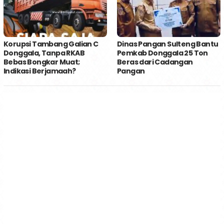
Korupsi Tambang Galian C
Dinas Pangan Sulteng Bantu
Donggala, Tanpa RKAB
Pemkab Donggala 25 Ton
Bebas Bongkar Muat;
Beras dari Cadangan
Indikasi Berjamaah?
Pangan