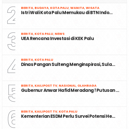
2
BERITA
,
BUDAYA
,
KOTA PALU
,
WANITA
,
WISATA
Istri Wali Kota Palu Memukau di BTN Indo…
3
BERITA
,
KOTA PALU
,
NEWS
UEA Rencana Investasi di KEK Palu
4
BERITA
,
KOTA PALU
Dinas Pangan Sulteng Menginspirasi, Sula…
5
BERITA
,
KAILIPOST TV
,
NASIONAL
,
OLAHRAGA
Gubernur Anwar Hafid Meradang ! Putusan …
6
BERITA
,
KAILIPOST TV
,
KOTA PALU
Kementerian ESDM Perlu Survei Potensi He…