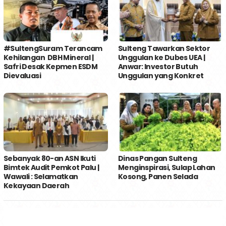
#SultengSuram Terancam
Sulteng Tawarkan Sektor
Kehilangan DBH Mineral |
Unggulan ke Dubes UEA |
Safri Desak Kepmen ESDM
Anwar: Investor Butuh
Dievaluasi
Unggulan yang Konkret
Sebanyak 80-an ASN Ikuti
Dinas Pangan Sulteng
Bimtek Audit Pemkot Palu |
Menginspirasi, Sulap Lahan
Wawali : Selamatkan
Kosong, Panen Selada
Kekayaan Daerah