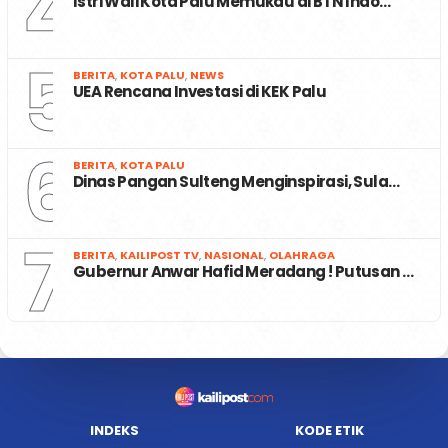
4
Istri Wali Kota Palu Memukau di BTN Indo…
5
BERITA
,
KOTA PALU
,
NEWS
UEA Rencana Investasi di KEK Palu
6
BERITA
,
KOTA PALU
Dinas Pangan Sulteng Menginspirasi, Sula…
7
BERITA
,
KAILIPOST TV
,
NASIONAL
,
OLAHRAGA
Gubernur Anwar Hafid Meradang ! Putusan …
INDEKS
KODE ETIK