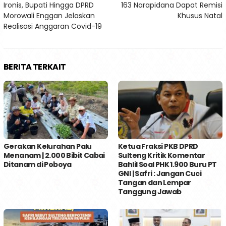
Ironis, Bupati Hingga DPRD
163 Narapidana Dapat Remisi
pos
Morowali Enggan Jelaskan
Khusus Natal
Realisasi Anggaran Covid-19
BERITA TERKAIT
Gerakan Kelurahan Palu
Ketua Fraksi PKB DPRD
Menanam | 2.000 Bibit Cabai
Sulteng Kritik Komentar
Ditanam di Poboya
Bahlil Soal PHK 1.900 Buru PT
GNI | Safri : Jangan Cuci
Tangan dan Lempar
Tanggung Jawab