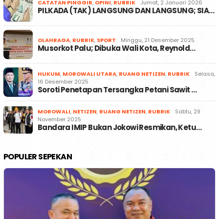
CATATAN PINGGIR
,
OPINI
,
RUBRIK
Jumat, 2 Januari 2026
PILKADA (TAK) LANGSUNG DAN LANGSUNG; SIA…
OLAHRAGA
,
RUBRIK
,
SPORT
Minggu, 21 Desember 2025
Musorkot Palu; Dibuka Wali Kota, Reynold…
HUKUM
,
MOROWALI UTARA
,
RUANG NETIZEN
,
RUBRIK
Selasa,
16 Desember 2025
Soroti Penetapan Tersangka Petani Sawit …
MOROWALI
,
NETIZEN
,
RUANG NETIZEN
,
RUBRIK
Sabtu, 29
November 2025
Bandara IMIP Bukan Jokowi Resmikan, Ketu…
POPULER SEPEKAN