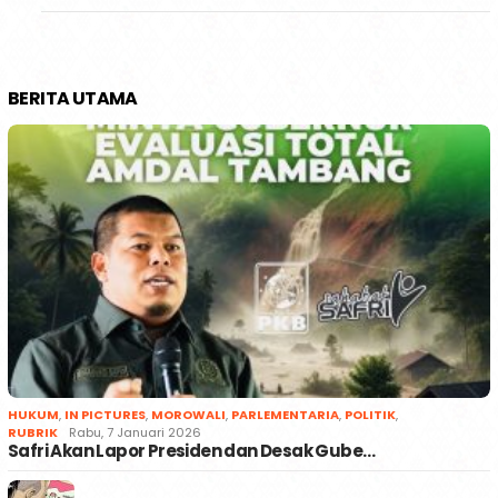
BERITA UTAMA
HUKUM
,
IN PICTURES
,
MOROWALI
,
PARLEMENTARIA
,
POLITIK
,
RUBRIK
Rabu, 7 Januari 2026
Safri Akan Lapor Presiden dan Desak Gube…