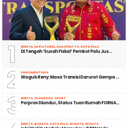
1
BERITA
,
IN PICTURES
,
KAILIPOST TV
,
KOTA PALU
Di Tengah ‘Susah Fiskal’ Pemkot Palu Jus…
2
PARLEMENTARIA
Wagub Reny: Masa Transisi Darurat Gempa …
3
BERITA
,
OLAHRAGA
,
SPORT
Porprov Diundur, Status Tuan Rumah FORNA…
BERITA
,
BUDAYA
,
KOTA PALU
,
WANITA
,
WISATA