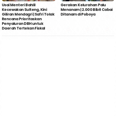
Usai Menteri Bahlil
Gerakan Kelurahan Palu
Kecewakan Sulteng, Kini
Menanam | 2.000 Bibit Cabai
Giliran Mendagri | Safri Tolak
Ditanam di Poboya
Rencana Prioritaskan
Penyaluran DBH untuk
Daerah Tertekan Fiskal