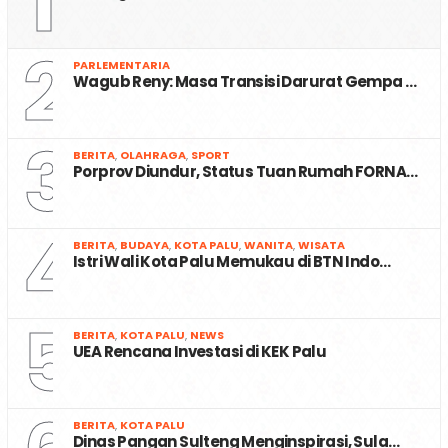
1
2
PARLEMENTARIA
Wagub Reny: Masa Transisi Darurat Gempa …
3
BERITA
,
OLAHRAGA
,
SPORT
Porprov Diundur, Status Tuan Rumah FORNA…
4
BERITA
,
BUDAYA
,
KOTA PALU
,
WANITA
,
WISATA
Istri Wali Kota Palu Memukau di BTN Indo…
5
BERITA
,
KOTA PALU
,
NEWS
UEA Rencana Investasi di KEK Palu
BERITA
,
KOTA PALU
Dinas Pangan Sulteng Menginspirasi, Sula…