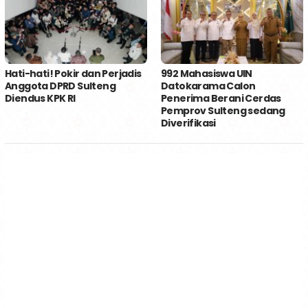
Hati-hati! Pokir dan Perjadis
992 Mahasiswa UIN
Anggota DPRD Sulteng
Datokarama Calon
Diendus KPK RI
Penerima Berani Cerdas
Pemprov Sulteng sedang
Diverifikasi