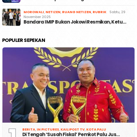
MOROWALI
,
NETIZEN
,
RUANG NETIZEN
,
RUBRIK
Sabtu, 29
November 2025
Bandara IMIP Bukan Jokowi Resmikan, Ketu…
POPULER SEPEKAN
BERITA
,
IN PICTURES
,
KAILIPOST TV
,
KOTA PALU
Di Tengah ‘Susah Fiskal’ Pemkot Palu Jus…