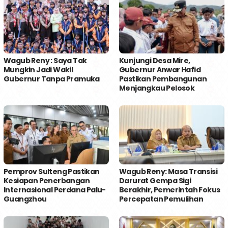
Wagub Reny : Saya Tak
Kunjungi Desa Mire,
Mungkin Jadi Wakil
Gubernur Anwar Hafid
Gubernur Tanpa Pramuka
Pastikan Pembangunan
Menjangkau Pelosok
Pemprov Sulteng Pastikan
Wagub Reny: Masa Transisi
Kesiapan Penerbangan
Darurat Gempa Sigi
Internasional Perdana Palu-
Berakhir, Pemerintah Fokus
Guangzhou
Percepatan Pemulihan