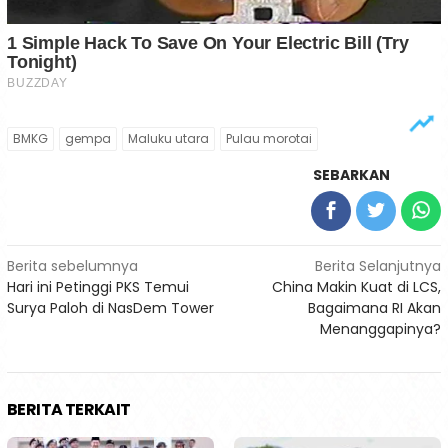
BMKG
gempa
Maluku utara
Pulau morotai
SEBARKAN
Navigasi
Berita sebelumnya
Berita Selanjutnya
Hari ini Petinggi PKS Temui
China Makin Kuat di LCS,
pos
Surya Paloh di NasDem Tower
Bagaimana RI Akan
Menanggapinya?
BERITA TERKAIT