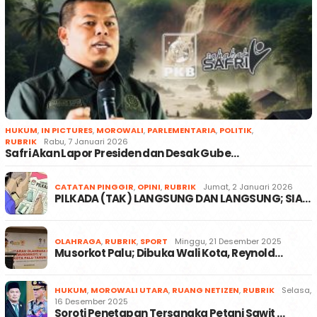
HUKUM
,
IN PICTURES
,
MOROWALI
,
PARLEMENTARIA
,
POLITIK
,
RUBRIK
Rabu, 7 Januari 2026
Safri Akan Lapor Presiden dan Desak Gube…
CATATAN PINGGIR
,
OPINI
,
RUBRIK
Jumat, 2 Januari 2026
PILKADA (TAK) LANGSUNG DAN LANGSUNG; SIA…
OLAHRAGA
,
RUBRIK
,
SPORT
Minggu, 21 Desember 2025
Musorkot Palu; Dibuka Wali Kota, Reynold…
HUKUM
,
MOROWALI UTARA
,
RUANG NETIZEN
,
RUBRIK
Selasa,
16 Desember 2025
Soroti Penetapan Tersangka Petani Sawit …