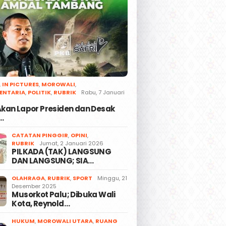
,
IN PICTURES
,
MOROWALI
,
ENTARIA
,
POLITIK
,
RUBRIK
Rabu, 7 Januari
 Akan Lapor Presiden dan Desak
…
CATATAN PINGGIR
,
OPINI
,
RUBRIK
Jumat, 2 Januari 2026
PILKADA (TAK) LANGSUNG
DAN LANGSUNG; SIA…
OLAHRAGA
,
RUBRIK
,
SPORT
Minggu, 21
Desember 2025
Musorkot Palu; Dibuka Wali
Kota, Reynold…
HUKUM
,
MOROWALI UTARA
,
RUANG