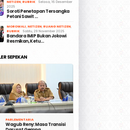
NETIZEN
,
RUBRIK
Selasa, 16 Desember
2025
Soroti Penetapan Tersangka
Petani Sawit …
MOROWALI
,
NETIZEN
,
RUANG NETIZEN
,
RUBRIK
Sabtu, 29 November 2025
Bandara IMIP Bukan Jokowi
Resmikan, Ketu…
LER SEPEKAN
PARLEMENTARIA
Wagub Reny: Masa Transisi
Darurat Gempa …