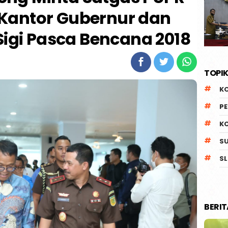
i Kantor Gubernur dan
Sigi Pasca Bencana 2018
TOPIK
K
P
K
S
SL
BERI