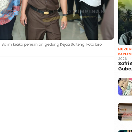
Salim ketika peresmian gedung Kejati Sulteng. Foto biro
HUKUM
PARLEM
2026
Safri
Gube