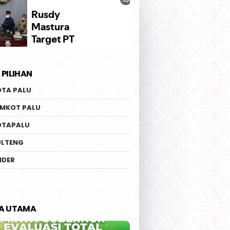
 PILIHAN
OTA PALU
EMKOT PALU
OTAPALU
ULTENG
IDER
TA UTAMA