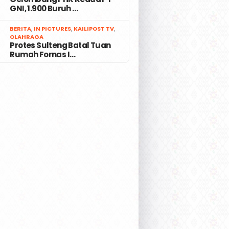
GNI, 1.900 Buruh …
7
BERITA
,
IN PICTURES
,
KAILIPOST TV
,
OLAHRAGA
Protes Sulteng Batal Tuan
Rumah Fornas I…