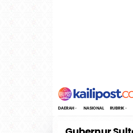
Loncat
tutup
ke
konten
DAERAH
NASIONAL
RUBRIK
Gubernur Sult