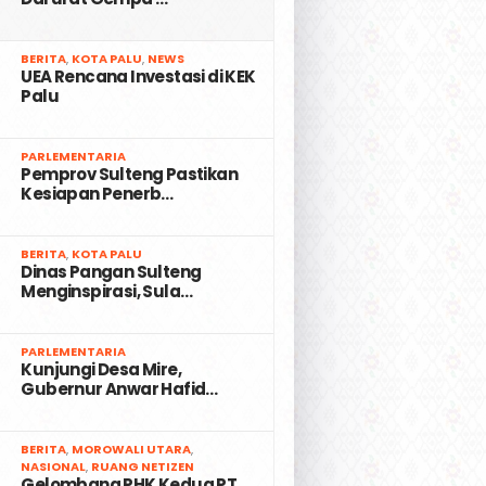
2
BERITA
,
KOTA PALU
,
NEWS
UEA Rencana Investasi di KEK
Palu
3
PARLEMENTARIA
Pemprov Sulteng Pastikan
Kesiapan Penerb…
4
BERITA
,
KOTA PALU
Dinas Pangan Sulteng
Menginspirasi, Sula…
5
PARLEMENTARIA
Kunjungi Desa Mire,
Gubernur Anwar Hafid…
6
BERITA
,
MOROWALI UTARA
,
NASIONAL
,
RUANG NETIZEN
Gelombang PHK Kedua PT